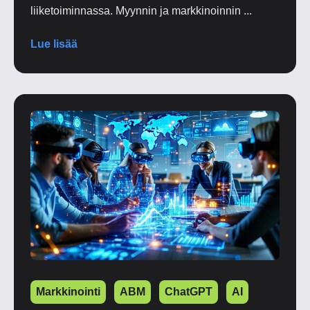
liiketoiminnassa. Myynnin ja markkinoinnin ...
Lue lisää
Markkinointi
ABM
ChatGPT
AI