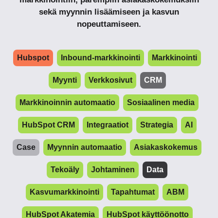
sekä myynnin lisäämiseen ja kasvun
nopeuttamiseen.
Hubspot
Inbound-markkinointi
Markkinointi
Myynti
Verkkosivut
CRM
Markkinoinnin automaatio
Sosiaalinen media
HubSpot CRM
Integraatiot
Strategia
AI
Case
Myynnin automaatio
Asiakaskokemus
Tekoäly
Johtaminen
Data
Kasvumarkkinointi
Tapahtumat
ABM
HubSpot Akatemia
HubSpot käyttöönotto