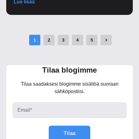
Lue lisää
1
2
3
4
5
Tilaa blogimme
Tilaa saadaksesi blogimme sisältöä suoraan
sähköpostiisi.