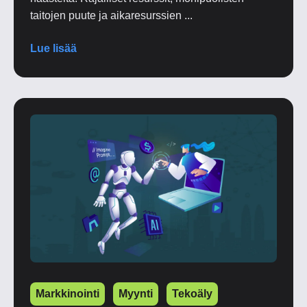
taitojen puute ja aikaresurssien ...
Lue lisää
Markkinointi
Myynti
Tekoäly