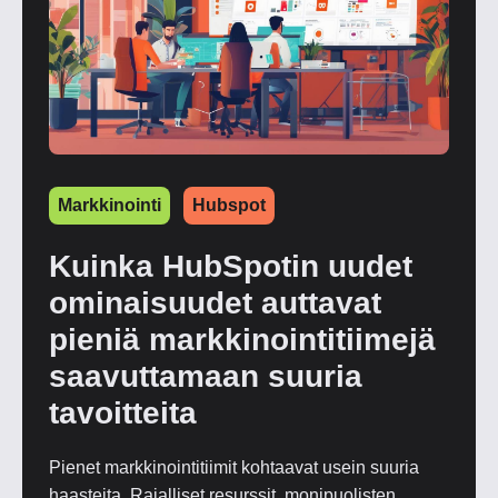
Markkinointi
Hubspot
Kuinka HubSpotin uudet
ominaisuudet auttavat
pieniä markkinointitiimejä
saavuttamaan suuria
tavoitteita
Pienet markkinointitiimit kohtaavat usein suuria
haasteita. Rajalliset resurssit, monipuolisten