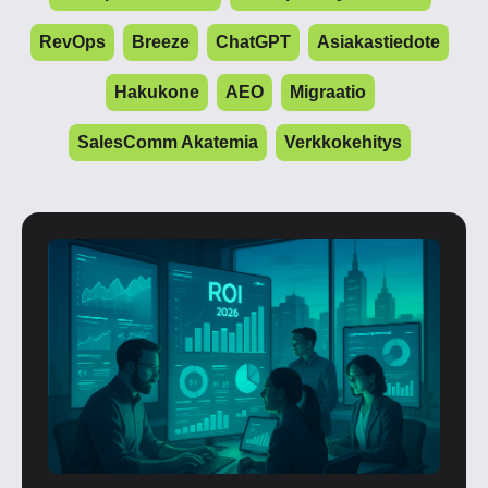
RevOps
Breeze
ChatGPT
Asiakastiedote
Hakukone
AEO
Migraatio
SalesComm Akatemia
Verkkokehitys