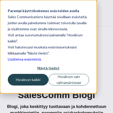
Parempi käyttökokemus evästeiden avulla
Sales Communications käyttää sivuillaan evästeitä,
joiden avulla palvelumme toimivat toivotulla tavalla
ja sisältömme ovat sinulle kiinnostavia.
Voit antaa suostumuksesi painamalla ”Hyväksyn
kaikki”.
Voit halutessasi muokata evästeasetuksiasi
Blogit aiheesta:
klikkaamalla "Näytä tiedot".
Lisätietoa evästeistä
.
Markkinointi
Näytä tiedot
Hyväksyn vain
Hyväksyn kaikki
välttämättömät
SalesComm Blogi
Blogi, joka keskittyy tuottavaan ja kohdennettuun
markkinointiin, parempiin asiakaskokemuksiin