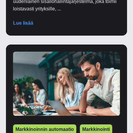
uudenlainen sisällöhallintajärjestelmä, joka toimii
loistavasti yrityksille, ...
Lue lisää
Markkinoinnin automaatio
Markkinointi