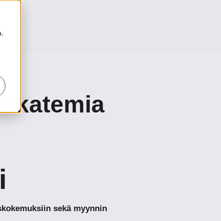
.
 Akatemia
i
kaskokemuksiin sekä myynnin