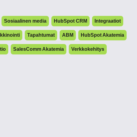
Sosiaalinen media
HubSpot CRM
Integraatiot
kinointi
Tapahtumat
ABM
HubSpot Akatemia
tio
SalesComm Akatemia
Verkkokehitys