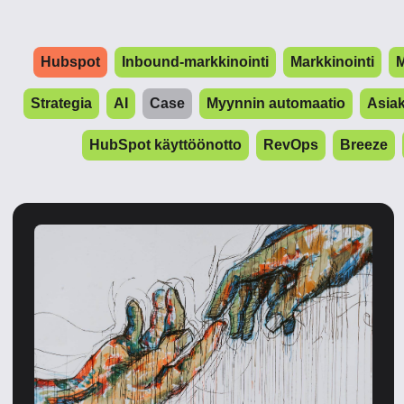
Hubspot
Inbound-markkinointi
Markkinointi
M
Strategia
AI
Case
Myynnin automaatio
Asia
HubSpot käyttöönotto
RevOps
Breeze