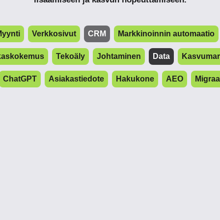
yynti
Verkkosivut
CRM
Markkinoinnin automaatio
kaskokemus
Tekoäly
Johtaminen
Data
Kasvumark
ChatGPT
Asiakastiedote
Hakukone
AEO
Migraa