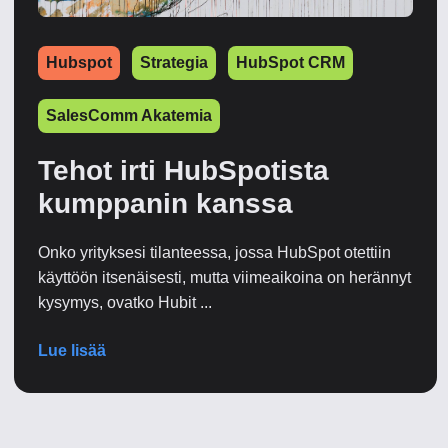
Hubspot
Strategia
HubSpot CRM
SalesComm Akatemia
Tehot irti HubSpotista
kumppanin kanssa
Onko yrityksesi tilanteessa, jossa HubSpot otettiin
käyttöön itsenäisesti, mutta viimeaikoina on herännyt
kysymys, ovatko Hubit ...
Lue lisää