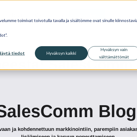
Blogi
Meistä
En
Varaa demo
velumme toimivat toivotulla tavalla ja sisältömme ovat sinulle kiinnostavia
ot".
Hyväksyn vain
Näytä tiedot
Hyväksyn kaikki
välttämättömät
iheesta: SalesComm
SalesComm Blog
tavaan ja kohdennettuun markkinointiin, parempiin asia
lisäämiseen ja kasvun nopeuttamiseen.