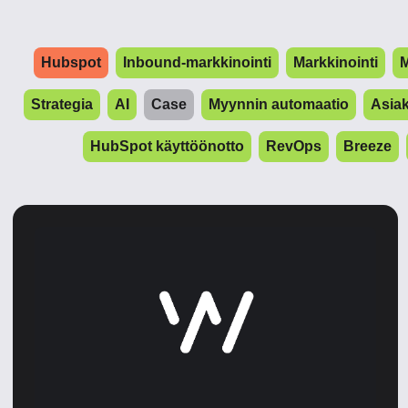
Hubspot
Inbound-markkinointi
Markkinointi
M
Strategia
AI
Case
Myynnin automaatio
Asia
HubSpot käyttöönotto
RevOps
Breeze