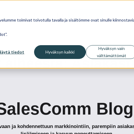
Blogi
Meistä
En
Varaa demo
velumme toimivat toivotulla tavalla ja sisältömme ovat sinulle kiinnostavia
ot".
Hyväksyn vain
Näytä tiedot
Hyväksyn kaikki
välttämättömät
t aiheesta: Asiakast
SalesComm Blog
tavaan ja kohdennettuun markkinointiin, parempiin asia
lisäämiseen ja kasvun nopeuttamiseen.