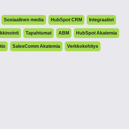
Sosiaalinen media
HubSpot CRM
Integraatiot
kinointi
Tapahtumat
ABM
HubSpot Akatemia
tio
SalesComm Akatemia
Verkkokehitys