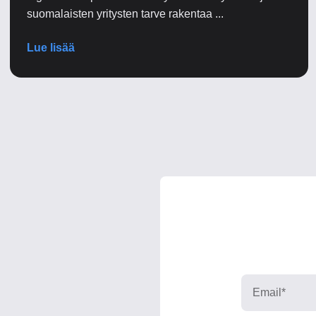
suomalaisten yritysten tarve rakentaa ...
Lue lisää