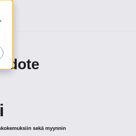
.
iedote
i
kaskokemuksiin sekä myynnin