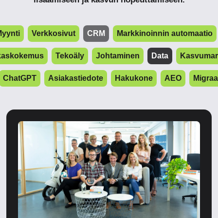
yynti
Verkkosivut
CRM
Markkinoinnin automaatio
kaskokemus
Tekoäly
Johtaminen
Data
Kasvumark
ChatGPT
Asiakastiedote
Hakukone
AEO
Migraa