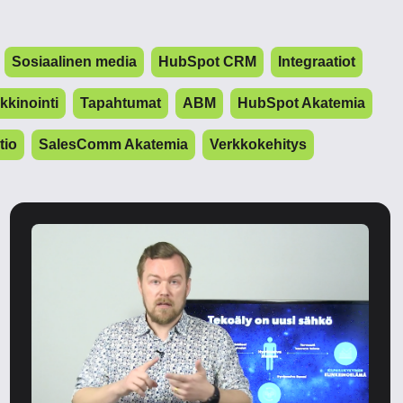
Sosiaalinen media
HubSpot CRM
Integraatiot
kinointi
Tapahtumat
ABM
HubSpot Akatemia
tio
SalesComm Akatemia
Verkkokehitys