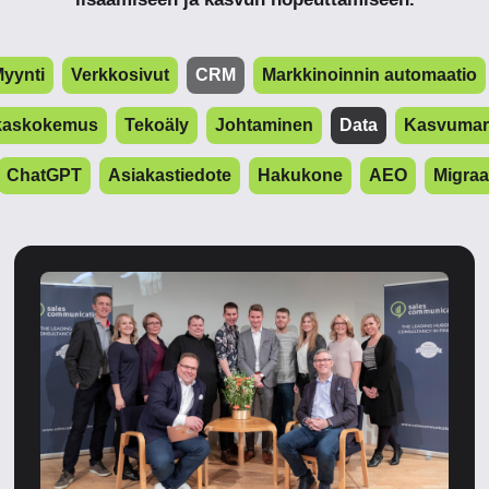
yynti
Verkkosivut
CRM
Markkinoinnin automaatio
kaskokemus
Tekoäly
Johtaminen
Data
Kasvumark
ChatGPT
Asiakastiedote
Hakukone
AEO
Migraa