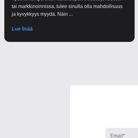
tai markkinoinnissa, tulee sinulla olla mahdollisuus
ja kyvykkyys myydä. Näin ...
Lue lisää