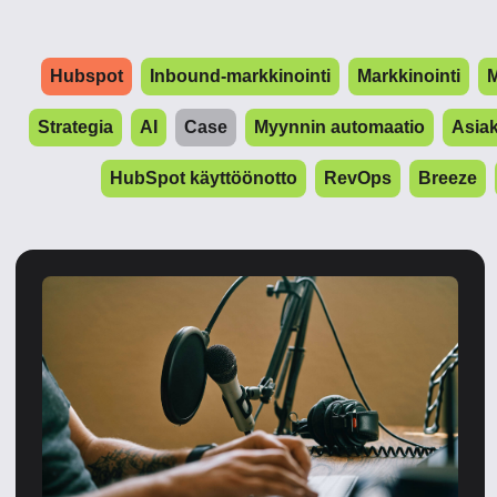
Hubspot
Inbound-markkinointi
Markkinointi
M
Strategia
AI
Case
Myynnin automaatio
Asia
HubSpot käyttöönotto
RevOps
Breeze