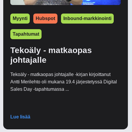
Myynti
Hubspot
Inbound-markkinointi
Tapahtumat
Tekoäly - matkaopas
johtajalle
Tekoäly - matkaopas johtajalle -kirjan kirjoittanut
Antti Merilehto oli mukana 19.4 järjestetyssä Digital
Sales Day -tapahtumassa ...
Lue lisää