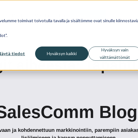
Blogi
Meistä
En
Varaa demo
velumme toimivat toivotulla tavalla ja sisältömme ovat sinulle kiinnostavia
ot".
Hyväksyn vain
Näytä tiedot
Hyväksyn kaikki
välttämättömät
it aiheesta: Tapah
SalesComm Blog
tavaan ja kohdennettuun markkinointiin, parempiin asia
lisäämiseen ja kasvun nopeuttamiseen.