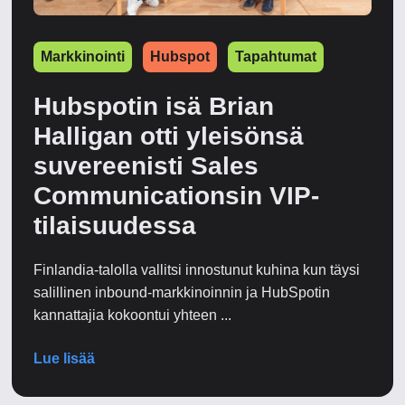
Markkinointi
Hubspot
Tapahtumat
Hubspotin isä Brian
Halligan otti yleisönsä
suvereenisti Sales
Communicationsin VIP-
tilaisuudessa
Finlandia-talolla vallitsi innostunut kuhina kun täysi
salillinen inbound-markkinoinnin ja HubSpotin
kannattajia kokoontui yhteen ...
Lue lisää