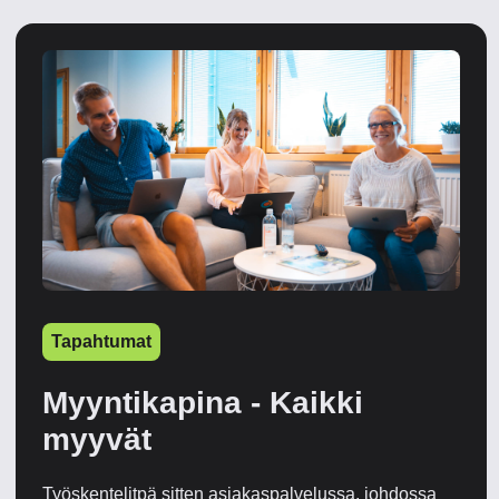
Tapahtumat
Myyntikapina - Kaikki
myyvät
Työskentelitpä sitten asiakaspalvelussa, johdossa