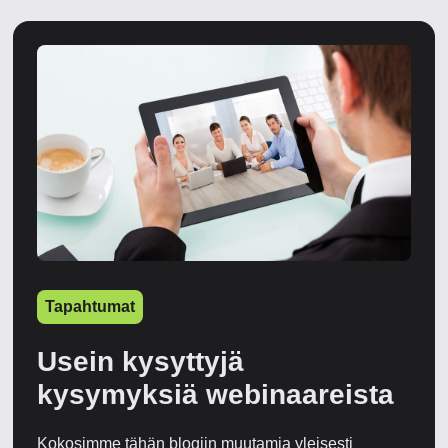
Tapahtumat
Usein kysyttyjä
kysymyksiä webinaareista
Kokosimme tähän blogiin muutamia yleisesti