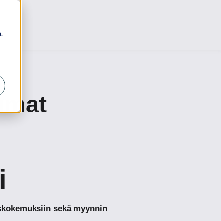
.
tumat
i
kaskokemuksiin sekä myynnin