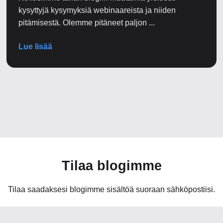
kysyttyjä kysymyksiä webinaareista ja niiden
pitämisestä. Olemme pitäneet paljon ...
Lue lisää
Tilaa blogimme
Tilaa saadaksesi blogimme sisältöä suoraan sähköpostiisi.