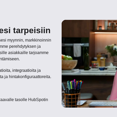
si tarpeisiin
sesi myynnin, markkinoinnin
oamme perehdytyksen ja
ille asiakkaille tarjoamme
ntämiseen.
oita, integraatioita ja
a ja hintakonfiguraattoreita.
raavalle tasolle HubSpotin