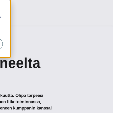
.
neelta
kuutta. Olipa tarpeesi
en liiketoiminnassa,
okeneen kumppanin kanssa!