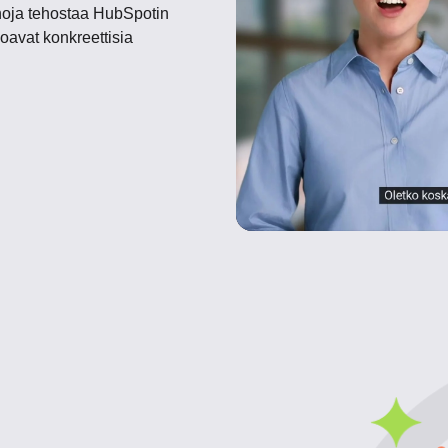
noja tehostaa HubSpotin
joavat konkreettisia