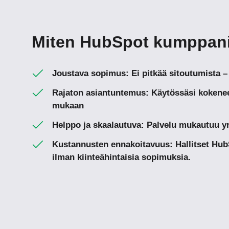
Miten HubSpot kumppanip
Joustava sopimus: Ei pitkää sitoutumista –
Rajaton asiantuntemus: Käytössäsi kokenee
mukaan
Helppo ja skaalautuva: Palvelu mukautuu yri
Kustannusten ennakoitavuus: Hallitset Hub
ilman kiinteähintaisia sopimuksia.