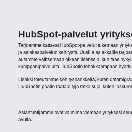
HubSpot-palvelut yritykse
Tarjoamme kattavat HubSpot-palvelut tukemaan yrityk
ja asiakaspalvelun kehitystä. Uusille asiakkaille tarj
autamme valitsemaan oikean lisenssin, kun taas nykyis
kumppanipalveluita HubSpotin tehokkaampaan hyödy
Lisäksi toteutamme kehityshankkeita, kuten datamigraati
HubSpotin päälle räätälöityjä ratkaisuja, kuten laskureit
Asiantuntijamme ovat valmiina viemään yrityksesi seu
avulla.