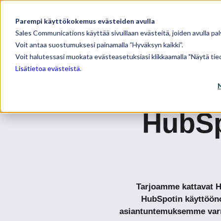
Parempi käyttökokemus evästeiden avulla
Palvelut
Sales Communications käyttää sivuillaan evästeitä, joiden avulla pal
Voit antaa suostumuksesi painamalla ”Hyväksyn kaikki”.
Voit halutessasi muokata evästeasetuksiasi klikkaamalla "Näytä tied
Lisätietoa evästeistä
.
HubSp
Tarjoamme kattavat Hu
HubSpotin käyttööno
asiantuntemuksemme varmi