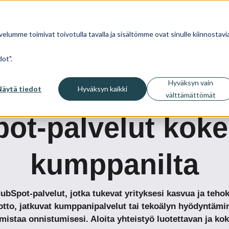
Blogi
Meistä
En
Varaa demo
velumme toimivat toivotulla tavalla ja sisältömme ovat sinulle kiinnostavia
ot".
Hyväksyn vain
Näytä tiedot
Hyväksyn kaikki
välttämättömät
ot-palvelut koke
kumppanilta
bSpot-palvelut, jotka tukevat yrityksesi kasvua ja tehok
tto, jatkuvat kumppanipalvelut tai tekoälyn hyödyntämin
staa onnistumisesi. Aloita yhteistyö luotettavan ja k