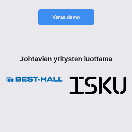
Varaa demo
Johtavien yritysten luottama