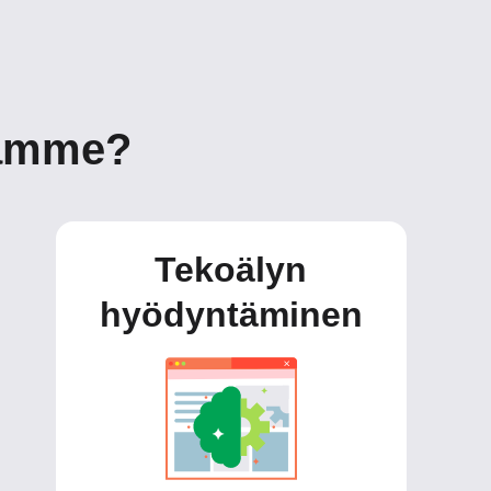
oamme?
Tekoälyn
hyödyntäminen