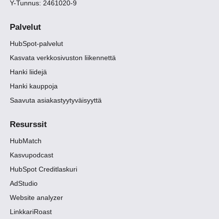
Y-Tunnus: 2461020-9
Palvelut
HubSpot-palvelut
Kasvata verkkosivuston liikennettä
Hanki liidejä
Hanki kauppoja
Saavuta asiakastyytyväisyyttä
Resurssit
HubMatch
Kasvupodcast
HubSpot Creditlaskuri
AdStudio
Website analyzer
LinkkariRoast