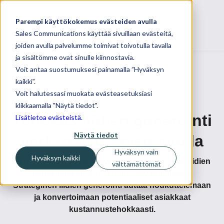
Parempi käyttökokemus evästeiden avulla
Sales Communications käyttää sivuillaan evästeitä,
joiden avulla palvelumme toimivat toivotulla tavalla
ja sisältömme ovat sinulle kiinnostavia.
Voit antaa suostumuksesi painamalla ”Hyväksyn
kaikki”.
Voit halutessasi muokata evästeasetuksiasi
klikkaamalla "Näytä tiedot".
Tehokas liidien generointi
Lisätietoa evästeistä
.
Näytä tiedot
verkkosivustojen avulla
Hyväksyn vain
Hyväksyn kaikki
Verkkosivustot ovat yrityksesi tärkein työkalu liidien
välttämättömät
hankkimiseen ja myynnin kasvattamiseen.
Strateginen liidien generointi auttaa houkuttelemaan
ja konvertoimaan potentiaaliset asiakkaat
kustannustehokkaasti.