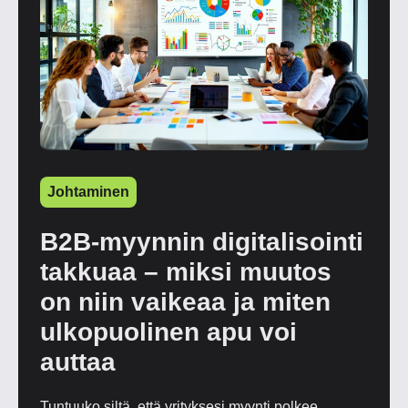
Johtaminen
B2B-myynnin digitalisointi
takkuaa – miksi muutos
on niin vaikeaa ja miten
ulkopuolinen apu voi
auttaa
Tuntuuko siltä, että yrityksesi myynti polkee