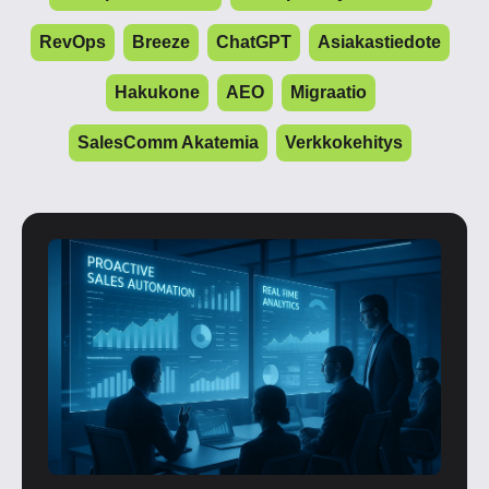
RevOps
Breeze
ChatGPT
Asiakastiedote
Hakukone
AEO
Migraatio
SalesComm Akatemia
Verkkokehitys