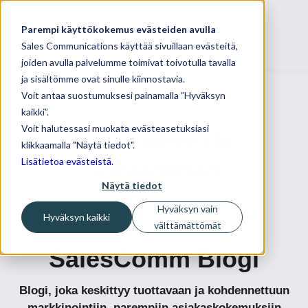
Parempi käyttökokemus evästeiden avulla
Sales Communications käyttää sivuillaan evästeitä,
joiden avulla palvelumme toimivat toivotulla tavalla
ja sisältömme ovat sinulle kiinnostavia.
Voit antaa suostumuksesi painamalla ”Hyväksyn
kaikki”.
Voit halutessasi muokata evästeasetuksiasi
Blogit aiheesta:
klikkaamalla "Näytä tiedot".
Lisätietoa evästeistä
.
Johtaminen
Näytä tiedot
Hyväksyn vain
Hyväksyn kaikki
välttämättömät
SalesComm Blogi
Blogi, joka keskittyy tuottavaan ja kohdennettuun
markkinointiin, parempiin asiakaskokemuksiin