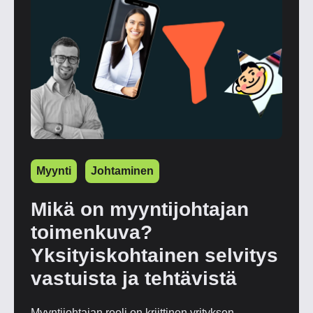
Myynti
Johtaminen
Mikä on myyntijohtajan
toimenkuva?
Yksityiskohtainen selvitys
vastuista ja tehtävistä
Myyntijohtajan rooli on kriittinen yrityksen