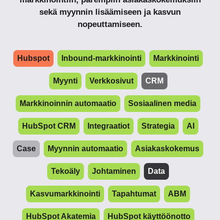
sekä myynnin lisäämiseen ja kasvun
nopeuttamiseen.
Hubspot
Inbound-markkinointi
Markkinointi
Myynti
Verkkosivut
CRM
Markkinoinnin automaatio
Sosiaalinen media
HubSpot CRM
Integraatiot
Strategia
AI
Case
Myynnin automaatio
Asiakaskokemus
Tekoäly
Johtaminen
Data
Kasvumarkkinointi
Tapahtumat
ABM
HubSpot Akatemia
HubSpot käyttöönotto