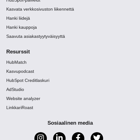
HubSpot-palvelut
Kasvata verkkosivuston liikennettä
Hanki liidejä
Hanki kauppoja
Saavuta asiakastyytyväisyyttä
Resurssit
HubMatch
Kasvupodcast
HubSpot Creditlaskuri
AdStudio
Website analyzer
LinkkariRoast
Sosiaalinen media