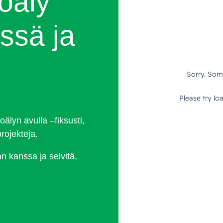
koäly
ssä ja
lyn avulla –fiksusti,
rojekteja.
 kanssa ja selvitä,