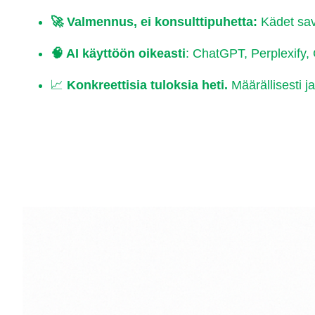
🚀 Valmennus, ei konsulttipuhetta:
Kädet sav
🧠
AI käyttöön oikeasti
: ChatGPT, Perplexify,
📈
Konkreettisia tuloksia heti.
Määrällisesti j