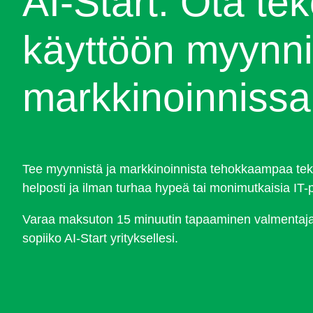
AI-Start: Ota te
käyttöön myynni
markkinoinnissa
Tee myynnistä ja markkinoinnista tehokkaampaa tekoä
helposti ja ilman turhaa hypeä tai monimutkaisia IT-p
Varaa maksuton 15 minuutin tapaaminen valmentajan
sopiiko AI-Start yrityksellesi.