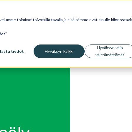
velumme toimivat toivotulla tavalla ja sisältömme ovat sinulle kiinnostavia
ot".
Hyväksyn vain
Näytä tiedot
Hyväksyn kaikki
välttämättömät