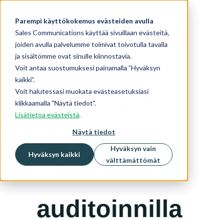
Parempi käyttökokemus evästeiden avulla
Sales Communications käyttää sivuillaan evästeitä,
joiden avulla palvelumme toimivat toivotulla tavalla
ja sisältömme ovat sinulle kiinnostavia.
Maksimoi
Voit antaa suostumuksesi painamalla ”Hyväksyn
kaikki”.
Voit halutessasi muokata evästeasetuksiasi
HubSpot
-
klikkaamalla "Näytä tiedot".
Lisätietoa evästeistä
.
investointisi
Näytä tiedot
Hyväksyn vain
Hyväksyn kaikki
välttämättömät
ilmaisella
auditoinnilla