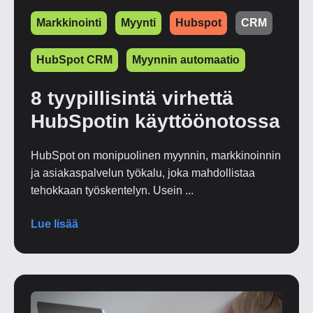
Markkinointi
Myynti
Hubspot
CRM
HubSpot CRM
Myynnin automaatio
8 tyypillisintä virhettä
HubSpotin käyttöönotossa
HubSpot on monipuolinen myynnin, markkinoinnin
ja asiakaspalvelun työkalu, joka mahdollistaa
tehokkaan työskentelyn. Usein ...
Lue lisää