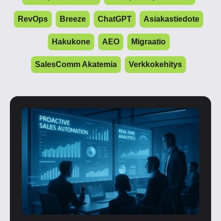
RevOps
Breeze
ChatGPT
Asiakastiedote
Hakukone
AEO
Migraatio
SalesComm Akatemia
Verkkokehitys