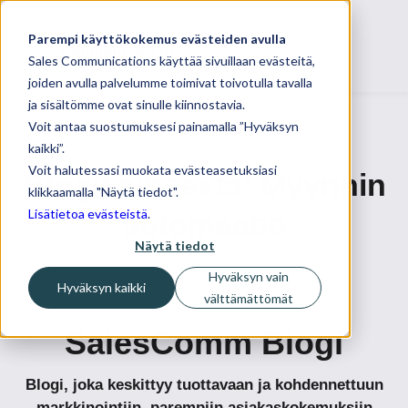
Parempi käyttökokemus evästeiden avulla
Sales Communications käyttää sivuillaan evästeitä,
joiden avulla palvelumme toimivat toivotulla tavalla
ja sisältömme ovat sinulle kiinnostavia.
Voit antaa suostumuksesi painamalla ”Hyväksyn
kaikki”.
Voit halutessasi muokata evästeasetuksiasi
Blogit aiheesta: Myynnin
klikkaamalla "Näytä tiedot".
Lisätietoa evästeistä
.
automaatio
Näytä tiedot
Hyväksyn vain
Hyväksyn kaikki
välttämättömät
SalesComm Blogi
Blogi, joka keskittyy tuottavaan ja kohdennettuun
markkinointiin, parempiin asiakaskokemuksiin