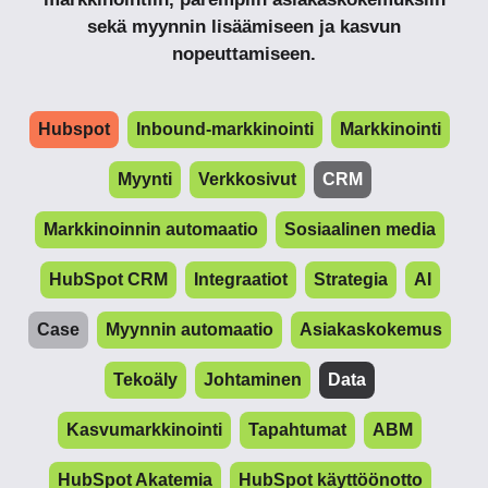
sekä myynnin lisäämiseen ja kasvun
nopeuttamiseen.
Hubspot
Inbound-markkinointi
Markkinointi
Myynti
Verkkosivut
CRM
Markkinoinnin automaatio
Sosiaalinen media
HubSpot CRM
Integraatiot
Strategia
AI
Case
Myynnin automaatio
Asiakaskokemus
Tekoäly
Johtaminen
Data
Kasvumarkkinointi
Tapahtumat
ABM
HubSpot Akatemia
HubSpot käyttöönotto