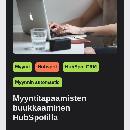
Myynti
Hubspot
HubSpot CRM
Myynnin automaatio
Myyntitapaamisten
buukkaaminen
HubSpotilla