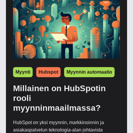
Myynti
Hubspot
Myynnin automaatio
Millainen on HubSpotin
rooli
myynninmaailmassa?
HubSpot on yksi myynnin, markkinoinnin ja
asiakaspalvelun teknologia-alan johtavista