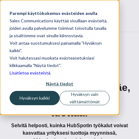
Parempi käyttökokemus evästeiden avulla
Sales Communications käyttää sivuillaan evästeitä,
joiden avulla palvelumme toimivat toivotulla tavalla
ja sisältömme ovat sinulle kiinnostavia.
Voit antaa suostumuksesi painamalla ”Hyväksyn
kaikki”.
Voit halutessasi muokata evästeasetuksiasi
klikkaamalla "Näytä tiedot".
Laske HubSpot-
Lisätietoa evästeistä
.
Näytä tiedot
markkinoinnin ROI – Näe,
Hyväksyn vain
kuinka investointisi
Hyväksyn kaikki
välttämättömät
tuottaa!
Selvitä helposti, kuinka HubSpotin työkalut voivat
kasvattaa yrityksesi tuottoja myynnissä,