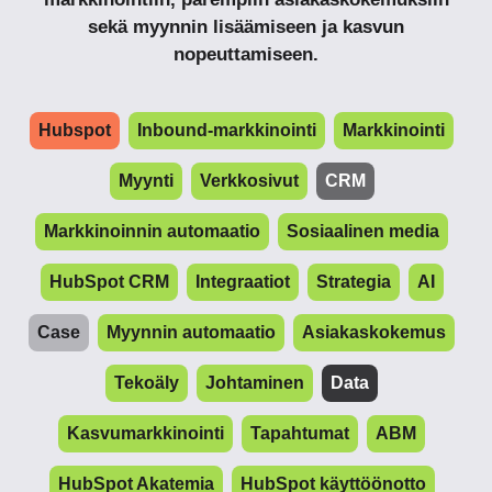
sekä myynnin lisäämiseen ja kasvun
nopeuttamiseen.
Hubspot
Inbound-markkinointi
Markkinointi
Myynti
Verkkosivut
CRM
Markkinoinnin automaatio
Sosiaalinen media
HubSpot CRM
Integraatiot
Strategia
AI
Case
Myynnin automaatio
Asiakaskokemus
Tekoäly
Johtaminen
Data
Kasvumarkkinointi
Tapahtumat
ABM
HubSpot Akatemia
HubSpot käyttöönotto