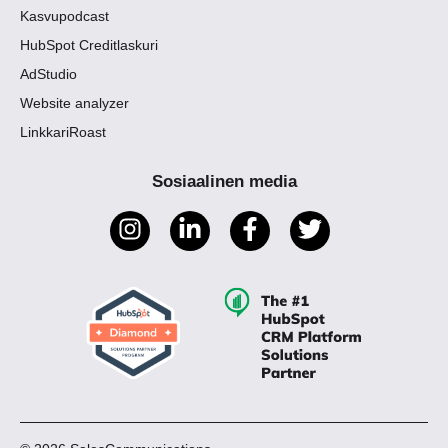
Kasvupodcast
HubSpot Creditlaskuri
AdStudio
Website analyzer
LinkkariRoast
Sosiaalinen media