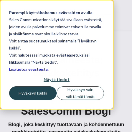
Parempi käyttökokemus evästeiden avulla
Sales Communications käyttää sivuillaan evästeitä,
joiden avulla palvelumme toimivat toivotulla tavalla
ja sisältömme ovat sinulle kiinnostavia.
Voit antaa suostumuksesi painamalla ”Hyväksyn
kaikki”.
Voit halutessasi muokata evästeasetuksiasi
Blogit aiheesta:
klikkaamalla "Näytä tiedot".
Lisätietoa evästeistä
.
Verkkokehitys
Näytä tiedot
Hyväksyn vain
Hyväksyn kaikki
välttämättömät
SalesComm Blogi
Blogi, joka keskittyy tuottavaan ja kohdennettuun
markkinointiin, parempiin asiakaskokemuksiin