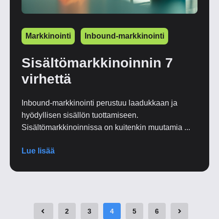
Markkinointi
Inbound-markkinointi
Sisältömarkkinoinnin 7
virhettä
Inbound-markkinointi perustuu laadukkaan ja
hyödyllisen sisällön tuottamiseen.
Sisältömarkkinoinnissa on kuitenkin muutamia ...
Lue lisää
2
3
4
5
6