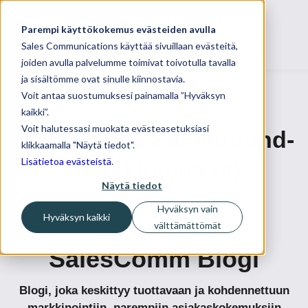
Parempi käyttökokemus evästeiden avulla
Sales Communications käyttää sivuillaan evästeitä,
joiden avulla palvelumme toimivat toivotulla tavalla
ja sisältömme ovat sinulle kiinnostavia.
Voit antaa suostumuksesi painamalla ”Hyväksyn
kaikki”.
Voit halutessasi muokata evästeasetuksiasi
Blogit aiheesta: Inbound-
klikkaamalla "Näytä tiedot".
Lisätietoa evästeistä
.
markkinointi (4)
Näytä tiedot
Hyväksyn vain
Hyväksyn kaikki
välttämättömät
SalesComm Blogi
Blogi, joka keskittyy tuottavaan ja kohdennettuun
markkinointiin, parempiin asiakaskokemuksiin