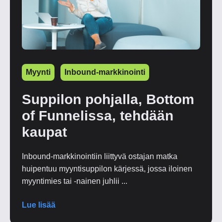
Myynti
Inbound-markkinointi
Suppilon pohjalla, Bottom
of Funnelissa, tehdään
kaupat
Inbound-markkinointiin liittyvä ostajan matka
huipentuu myyntisuppilon kärjessä, jossa iloinen
myyntimies tai -nainen juhlii ...
Lue lisää