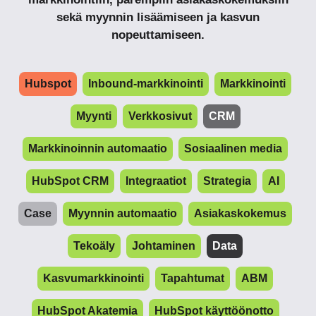
sekä myynnin lisäämiseen ja kasvun
nopeuttamiseen.
Hubspot
Inbound-markkinointi
Markkinointi
Myynti
Verkkosivut
CRM
Markkinoinnin automaatio
Sosiaalinen media
HubSpot CRM
Integraatiot
Strategia
AI
Case
Myynnin automaatio
Asiakaskokemus
Tekoäly
Johtaminen
Data
Kasvumarkkinointi
Tapahtumat
ABM
HubSpot Akatemia
HubSpot käyttöönotto