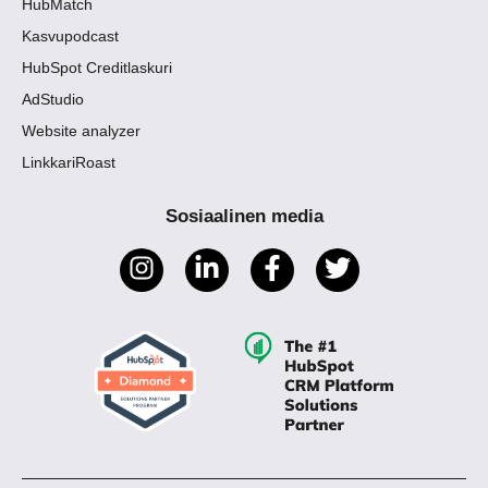
HubMatch
Kasvupodcast
HubSpot Creditlaskuri
AdStudio
Website analyzer
LinkkariRoast
Sosiaalinen media