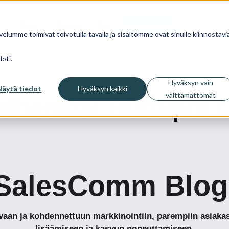
Blogi
Meistä
En
Varaa demo
velumme toimivat toivotulla tavalla ja sisältömme ovat sinulle kiinnostavia
ot".
Hyväksyn vain
Näytä tiedot
Hyväksyn kaikki
välttämättömät
 aiheesta: HubSpot 
SalesComm Blog
tavaan ja kohdennettuun markkinointiin, parempiin asia
lisäämiseen ja kasvun nopeuttamiseen.