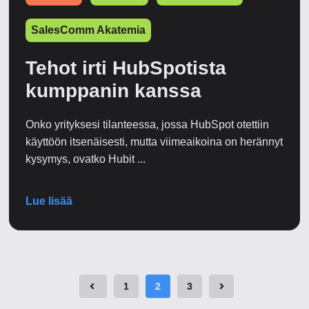
SalesComm Akatemia
Tehot irti HubSpotista
kumppanin kanssa
Onko yrityksesi tilanteessa, jossa HubSpot otettiin
käyttöön itsenäisesti, mutta viimeaikoina on herännyt
kysymys, ovatko Hubit ...
Lue lisää
1
2
3