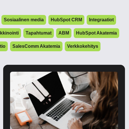
Sosiaalinen media
HubSpot CRM
Integraatiot
kinointi
Tapahtumat
ABM
HubSpot Akatemia
tio
SalesComm Akatemia
Verkkokehitys