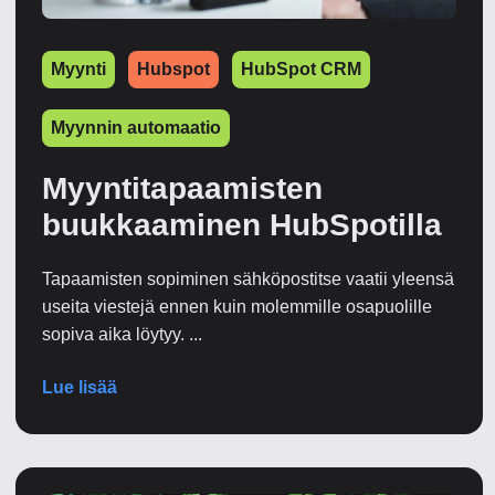
Myynti
Hubspot
HubSpot CRM
Myynnin automaatio
Myyntitapaamisten
buukkaaminen HubSpotilla
Tapaamisten sopiminen sähköpostitse vaatii yleensä
useita viestejä ennen kuin molemmille osapuolille
sopiva aika löytyy. ...
Lue lisää