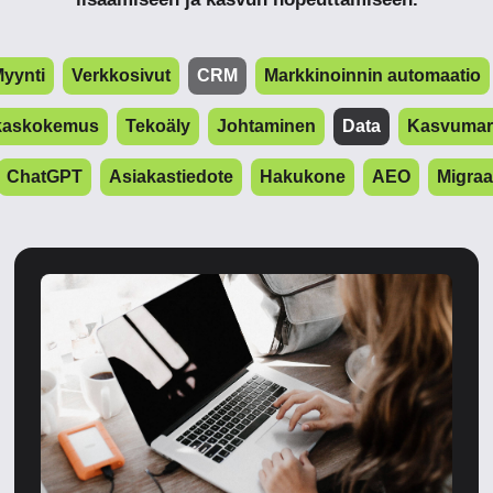
yynti
Verkkosivut
CRM
Markkinoinnin automaatio
kaskokemus
Tekoäly
Johtaminen
Data
Kasvumark
ChatGPT
Asiakastiedote
Hakukone
AEO
Migraa