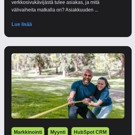
verkkosivukävijästä tulee asiakas, ja mitä
välivaiheita matkalla on? Asiakkuuden ...
Lue lisää
Markkinointi
Myynti
HubSpot CRM