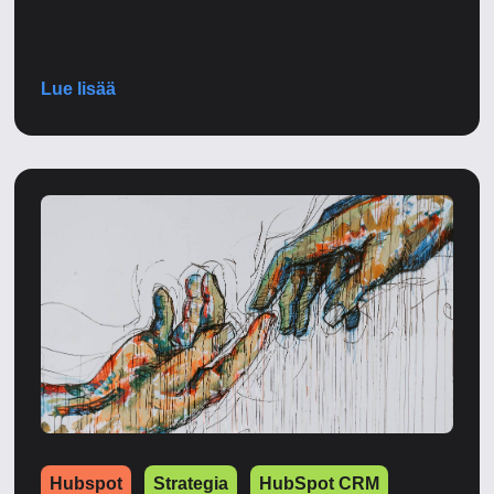
Lue lisää
Hubspot
Strategia
HubSpot CRM