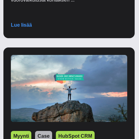
Lue lisää
Myynti
Case
HubSpot CRM