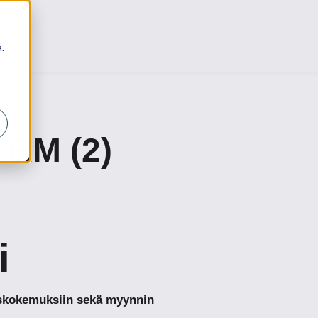
.
CRM (2)
i
kaskokemuksiin sekä myynnin