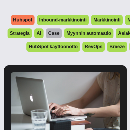
Hubspot
Inbound-markkinointi
Markkinointi
M
Strategia
AI
Case
Myynnin automaatio
Asia
HubSpot käyttöönotto
RevOps
Breeze