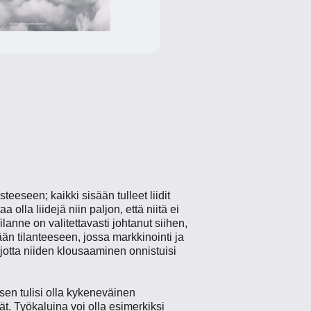
eseen; kaikki sisään tulleet liidit
lla liidejä niin paljon, että niitä ei
Tilanne on valitettavasti johtanut siihen,
än tilanteeseen, jossa markkinointi ja
a jotta niiden klousaaminen onnistuisi
sen tulisi olla kykeneväinen
vät. Työkaluina voi olla esimerkiksi