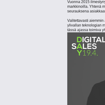
Vuonna 2015 ilmestynyt 
markkinoilla. Yhtenä m
seurauksena asiakkaat
Valitettavasti aiemmin 
ylivallan teknologian m
tässä ajassa toimiva yh