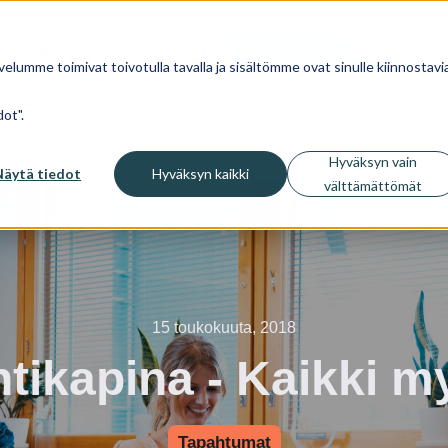
Blogi
Meistä
En
Varaa demo
velumme toimivat toivotulla tavalla ja sisältömme ovat sinulle kiinnostavia
ot".
Hyväksyn vain
Näytä tiedot
Hyväksyn kaikki
välttämättömät
15 toukokuuta, 2018
tikapina - Kaikki m
Tapahtumat