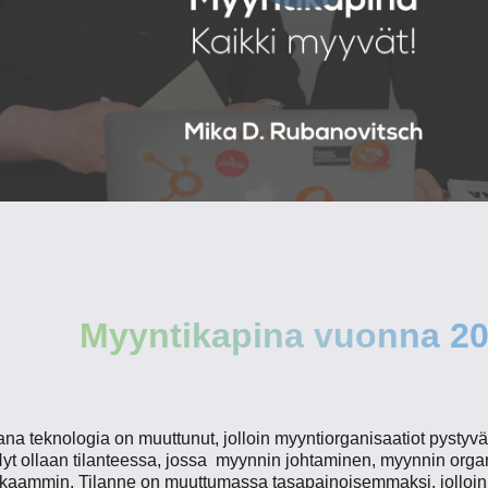
Myyntikapina vuonna 2
a teknologia on muuttunut, jolloin myyntiorganisaatiot pystyv
Nyt ollaan tilanteessa, jossa myynnin johtaminen, myynnin org
kkaammin. Tilanne on muuttumassa tasapainoisemmaksi, jolloin 