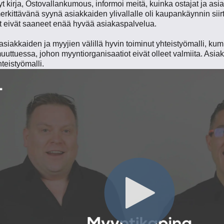
kirja, Ostovallankumous, informoi meitä, kuinka ostajat ja asiak
erkittävänä syynä asiakkaiden ylivallalle oli kaupankäynnin si
 eivät saaneet enää hyvää asiakaspalvelua.
asiakkaiden ja myyjien välillä hyvin toiminut yhteistyömalli, ku
uuttuessa, johon myyntiorganisaatiot eivät olleet valmiita. Asiakk
teistyömalli.