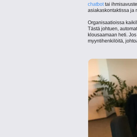
chatbot
tai ihmisavuste
asiakaskontaktissa ja 
Organisaatioissa kaikil
Tästä johtuen, automati
klousaamaan heti. Jos 
myyntihenkilöitä, johto