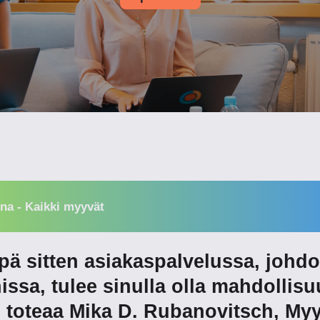
na - Kaikki myyvät
pä sitten asiakaspalvelussa, johdo
ssa, tulee sinulla olla mahdollis
 toteaa Mika D. Rubanovitsch, Myy