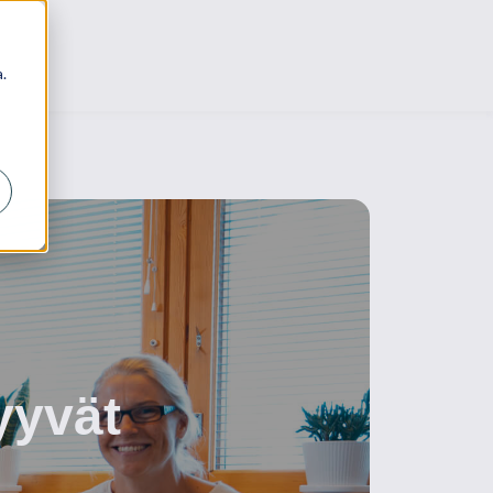
.
yyvät