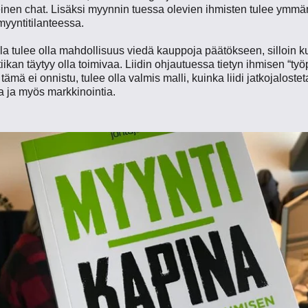
inen chat. Lisäksi myynnin tuessa olevien ihmisten tulee ymmär
myyntitilanteessa.
la tulee olla mahdollisuus viedä kauppoja päätökseen, silloin kuin 
ikan täytyy olla toimivaa. Liidin ohjautuessa tietyn ihmisen “työ
tämä ei onnistu, tulee olla valmis malli, kuinka liidi jatkojalo
a ja myös markkinointia.