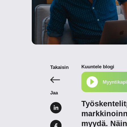
Kuuntele blogi
Takaisin
Myyntikapi
Jaa
Työskentelit
markkinoinni
myydä. Näin