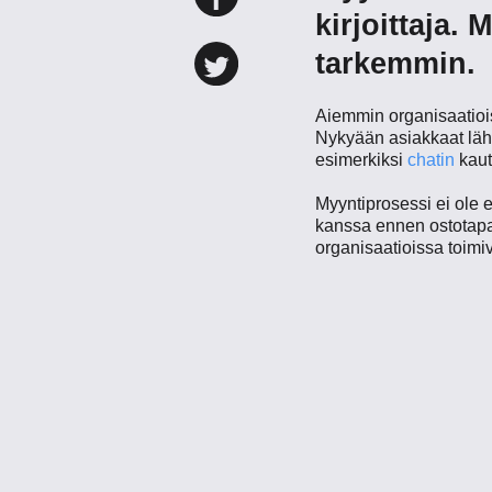
kirjoittaja.
tarkemmin.
Aiemmin organisaatiois
Nykyään asiakkaat lähe
esimerkiksi
chatin
kaut
Myyntiprosessi ei ole e
kanssa ennen ostotapaht
organisaatioissa toimi