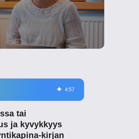
4
:
57
ssa tai
uus ja kyvykkyys
ntikapina-kirjan