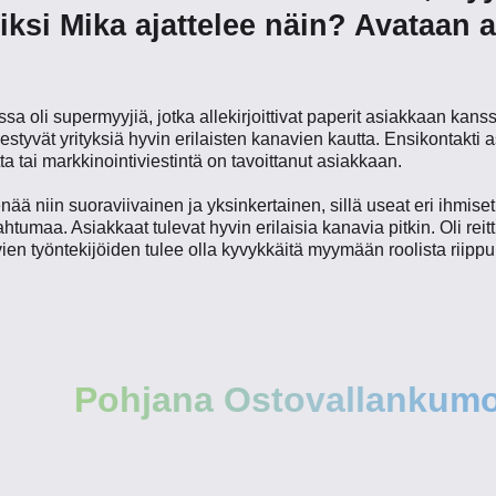
 Miksi Mika ajattelee näin? Avataan
sa oli supermyyjiä, jotka allekirjoittivat paperit asiakkaan kan
styvät yrityksiä hyvin erilaisten kanavien kautta. Ensikontakti
ta tai markkinointiviestintä on tavoittanut asiakkaan.
nää niin suoraviivainen ja yksinkertainen, sillä useat eri ihmise
umaa. Asiakkaat tulevat hyvin erilaisia kanavia pitkin. Oli reit
vien työntekijöiden tulee olla kyvykkäitä myymään roolista riip
Pohjana Ostovallankum