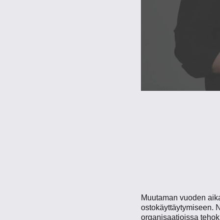
Muutaman vuoden aikan
ostokäyttäytymiseen. 
organisaatioissa teho