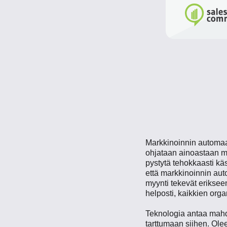
Markkinoinnin automaati
ohjataan ainoastaan myy
pystytä tehokkaasti käsi
että markkinoinnin aut
myynti tekevät erikseen,
helposti, kaikkien organ
Teknologia antaa mahdo
tarttumaan siihen. Oleel