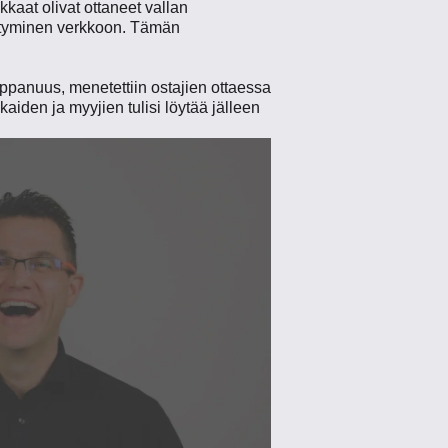
kaat olivat ottaneet vallan
irtyminen verkkoon. Tämän
mppanuus, menetettiin ostajien ottaessa
aiden ja myyjien tulisi löytää jälleen