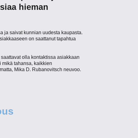
 asiaa hieman
ssa ja saivat kunnian uudesta kaupasta.
 asiakkaaseen on saattanut tapahtua
t saattavat olla kontaktissa asiakkaan
ti mikä tahansa, kaikkien
pumatta, Mika D. Rubanovitsch neuvoo.
ous