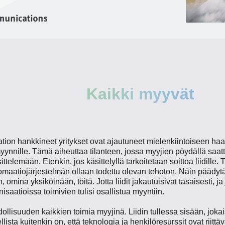
Kaikki myyvät
on hankkineet yritykset ovat ajautuneet mielenkiintoiseen haaste
nnille. Tämä aiheuttaa tilanteen, jossa myyjien pöydällä saattaa o
ttelemään. Etenkin, jos käsittelyllä tarkoitetaan soittoa liidille. 
omaatiojärjestelmän ollaan todettu olevan tehoton. Näin päädytä
 omina yksiköinään, töitä. Jotta liidit jakautuisivat tasaisesti, j
isaatioissa toimivien tulisi osallistua myyntiin.
llisuuden kaikkien toimia myyjinä. Liidin tullessa sisään, jokai
lista kuitenkin on, että teknologia ja henkilöresurssit ovat riittä