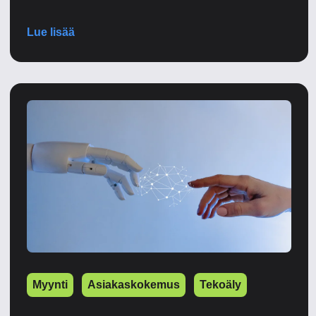
Lue lisää
Myynti
Asiakaskokemus
Tekoäly