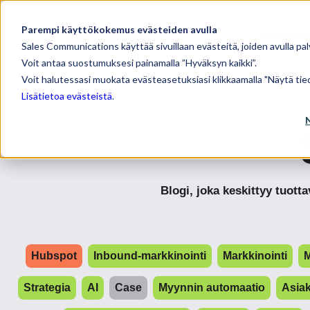
Parempi käyttökokemus evästeiden avulla
Palvelut
Sales Communications käyttää sivuillaan evästeitä, joiden avulla pal
Voit antaa suostumuksesi painamalla ”Hyväksyn kaikki”.
Voit halutessasi muokata evästeasetuksiasi klikkaamalla "Näytä tied
Lisätietoa evästeistä
.
Blogi, joka keskittyy tuot
Hubspot
Inbound-markkinointi
Markkinointi
M
Strategia
AI
Case
Myynnin automaatio
Asia