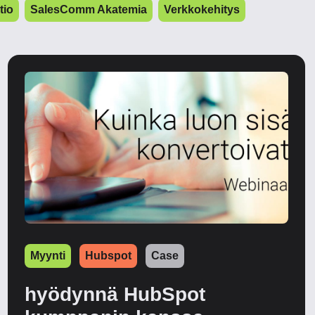
tio
SalesComm Akatemia
Verkkokehitys
Myynti
Hubspot
Case
hyödynnä HubSpot