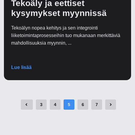
Tekoäly ja eettiset
kysymykset myynnissä
Tekoälyn nopea kehitys ja sen integrointi
liiketoimintaprosesseihin tuo mukanaan merkittäviä
mahdollisuuksia myynnin, ...
Lue lisää
3
4
5
6
7