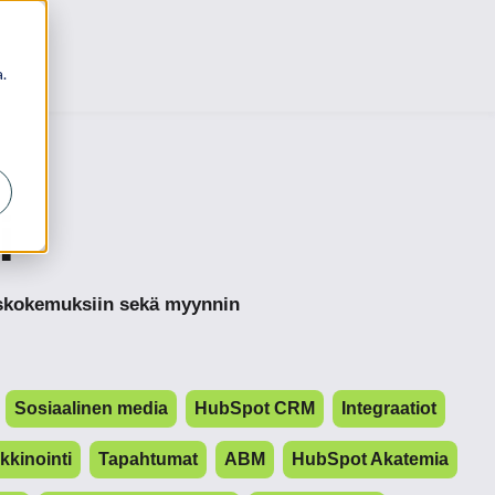
.
i
kaskokemuksiin sekä myynnin
Sosiaalinen media
HubSpot CRM
Integraatiot
kinointi
Tapahtumat
ABM
HubSpot Akatemia