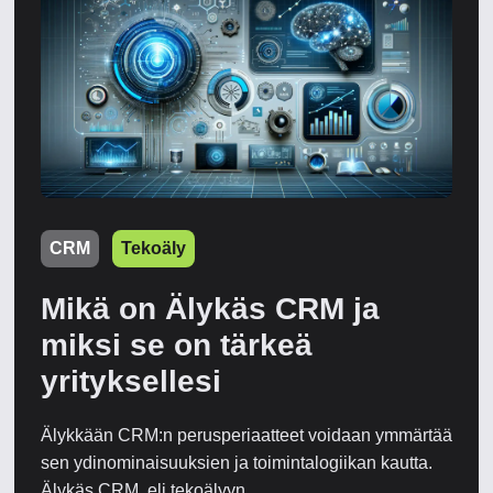
CRM
Tekoäly
Mikä on Älykäs CRM ja
miksi se on tärkeä
yrityksellesi
Älykkään CRM:n perusperiaatteet voidaan ymmärtää
sen ydinominaisuuksien ja toimintalogiikan kautta.
Älykäs CRM, eli tekoälyyn ...