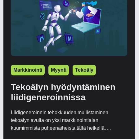
Markkinointi
Myynti
Tekoäly
Tekoälyn hyödyntäminen
liidigeneroinnissa
Liidigeneroinnin tehokkuuden mullistaminen
tekoälyn avulla on yksi markkinointialan
kuumimmista puheenaiheista tällä hetkellä. ...