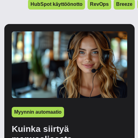
HubSpot käyttöönotto
RevOps
Breeze
Myynnin automaatio
Kuinka siirtyä