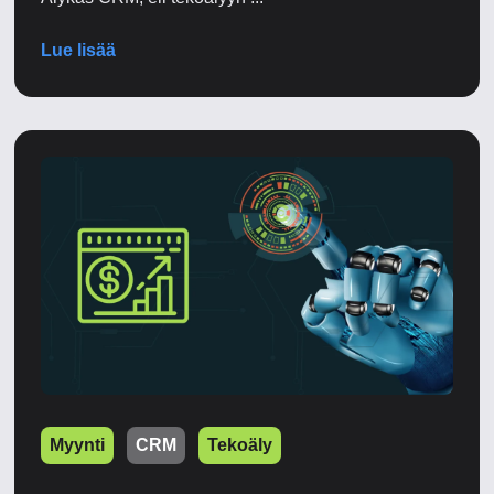
Lue lisää
Myynti
CRM
Tekoäly