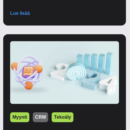
Lue lisää
Myynti
CRM
Tekoäly