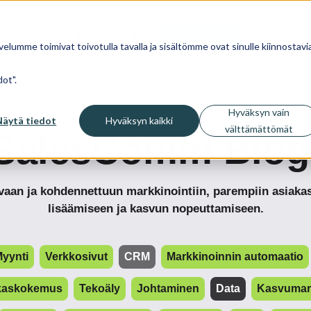
Blogi
Meistä
En
Varaa demo
velumme toimivat toivotulla tavalla ja sisältömme ovat sinulle kiinnostavia
ot".
Hyväksyn vain
Näytä tiedot
Hyväksyn kaikki
välttämättömät
SalesComm Blog
tavaan ja kohdennettuun markkinointiin, parempiin asia
lisäämiseen ja kasvun nopeuttamiseen.
yynti
Verkkosivut
CRM
Markkinoinnin automaatio
kaskokemus
Tekoäly
Johtaminen
Data
Kasvumark