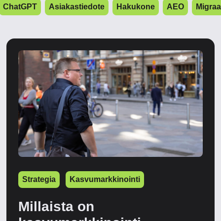
ChatGPT
Asiakastiedote
Hakukone
AEO
Migraa
Strategia
Kasvumarkkinointi
Millaista on