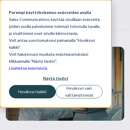
Parempi käyttökokemus evästeiden avulla
Sales Communications käyttää sivuillaan evästeitä,
joiden avulla palvelumme toimivat toivotulla tavalla
ja sisältömme ovat sinulle kiinnostavia.
Voit antaa suostumuksesi painamalla ”Hyväksyn
kaikki”.
Voit halutessasi muokata evästeasetuksiasi
klikkaamalla "Näytä tiedot".
24 lokakuuta, 2019
Lisätietoa evästeistä
.
HubSpot ja Vainu
Näytä tiedot
integraatio
Hyväksyn vain
Hyväksyn kaikki
välttämättömät
Integraatiot