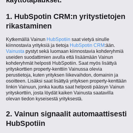
1. HubSpotin CRM:n yritystietojen
rikastaminen
Kytkemällä Vainun
HubSpotiin
saat vietyä sinulle
kiinnostavia yrityksiä ja tietoja
HubSpotin CRM
:ään.
Vainusta
pystyt sekä luomaan kiinnostavia kohderyhmiä
useiden suodattimien avulla että lisäämään Vainun
kohderyhmät helposti HubSpotiin. Saat myös lisättyä
yrityskorttien property-kenttiin Vainussa olevia
perustietoja, kuten yrityksen liikevaihdon, domainin ja
osoitteen. Lisäksi saat lisättyä yrityksen property-kenttään
linkin Vainuun, jonka kautta saat helposti pääsyn Vainun
yrityskorttiin, josta löydät kaiken Vainusta saatavilla
olevan tiedon kyseisestä yrityksestä.
2. Vainun signaalit automaattisesti
HubSpotiin