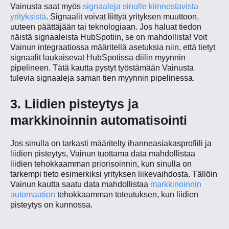
Vainusta saat myös
signaaleja sinulle kiinnostavista
yrityksistä
. Signaalit voivat liittyä yrityksen muuttoon,
uuteen päättäjään tai teknologiaan. Jos haluat tiedon
näistä signaaleista HubSpotiin, se on mahdollista! Voit
Vainun integraatiossa määritellä asetuksia niin, että tietyt
signaalit laukaisevat HubSpotissa diilin myynnin
pipelineen. Tätä kautta pystyt työstämään Vainusta
tulevia signaaleja saman tien myynnin pipelinessa.
3. Liidien pisteytys ja
markkinoinnin automatisointi
Jos sinulla on tarkasti määritelty ihanneasiakasprofiili ja
liidien pisteytys, Vainun tuottama data mahdollistaa
liidien tehokkaamman priorisoinnin, kun sinulla on
tarkempi tieto esimerkiksi yrityksen liikevaihdosta. Tällöin
Vainun kautta saatu data mahdollistaa
markkinoinnin
automaation
tehokkaamman toteutuksen, kun liidien
pisteytys on kunnossa.