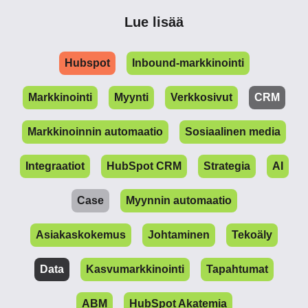
Lue lisää
Hubspot
Inbound-markkinointi
Markkinointi
Myynti
Verkkosivut
CRM
Markkinoinnin automaatio
Sosiaalinen media
Integraatiot
HubSpot CRM
Strategia
AI
Case
Myynnin automaatio
Asiakaskokemus
Johtaminen
Tekoäly
Data
Kasvumarkkinointi
Tapahtumat
ABM
HubSpot Akatemia