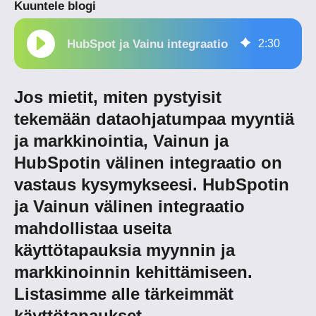
Kuuntele blogi
HubSpot ja Vainu integraatio
2
:
30
Jos mietit, miten pystyisit
tekemään dataohjatumpaa myyntiä
ja markkinointia, Vainun ja
HubSpotin välinen integraatio on
vastaus kysymykseesi. HubSpotin
ja Vainun välinen
integraatio
mahdollistaa useita
käyttötapauksia myynnin ja
markkinoinnin kehittämiseen.
Listasimme alle tärkeimmät
käyttötapaukset.