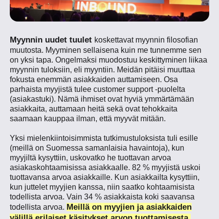
Myynnin uudet tuulet
koskettavat myynnin filosofian
muutosta. Myyminen sellaisena kuin me tunnemme sen
on yksi tapa. Ongelmaksi muodostuu keskittyminen liikaa
myynnin tuloksiin, eli myyntiin. Meidän pitäisi muuttaa
fokusta enemmän asiakkaiden auttamiseen. Osa
parhaista myyjistä tulee customer support -puolelta
(asiakastuki). Nämä ihmiset ovat hyviä ymmärtämään
asiakkaita, auttamaan heitä sekä ovat tehokkaita
saamaan kauppaa ilman, että myyvät mitään.
Yksi mielenkiintoisimmista tutkimustuloksista tuli esille
(meillä on Suomessa samanlaisia havaintoja), kun
myyjiltä kysyttiin, uskovatko he tuottavan arvoa
asiakaskohtaamisissa asiakkaalle. 82 % myyjistä uskoi
tuottavansa arvoa asiakkaille. Kun asiakkailta kysyttiin,
kun juttelet myyjien kanssa, niin saatko kohtaamisista
todellista arvoa. Vain 34 % asiakkaista koki saavansa
Meillä on myyjien ja asiakkaiden
todellista arvoa.
välillä erilaiset käsitykset arvon tuottamisesta.