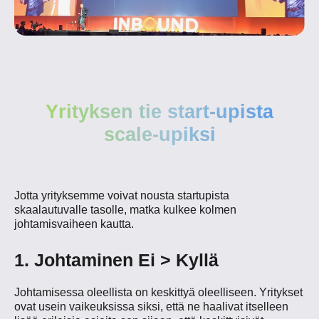
Yrityksen tie start-upista
scale-upiksi
Jotta yrityksemme voivat nousta startupista
skaalautuvalle tasolle, matka kulkee kolmen
johtamisvaiheen kautta.
1. Johtaminen Ei > Kyllä
Johtamisessa oleellista on keskittyä oleelliseen. Yritykset
ovat usein vaikeuksissa siksi, että ne haalivat itselleen