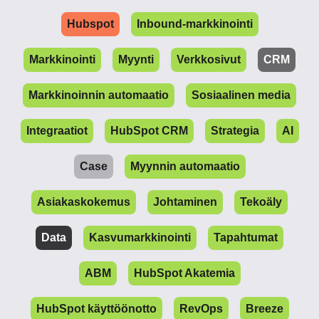
Hubspot
Inbound-markkinointi
Markkinointi
Myynti
Verkkosivut
CRM
Markkinoinnin automaatio
Sosiaalinen media
Integraatiot
HubSpot CRM
Strategia
AI
Case
Myynnin automaatio
Asiakaskokemus
Johtaminen
Tekoäly
Data
Kasvumarkkinointi
Tapahtumat
ABM
HubSpot Akatemia
HubSpot käyttöönotto
RevOps
Breeze