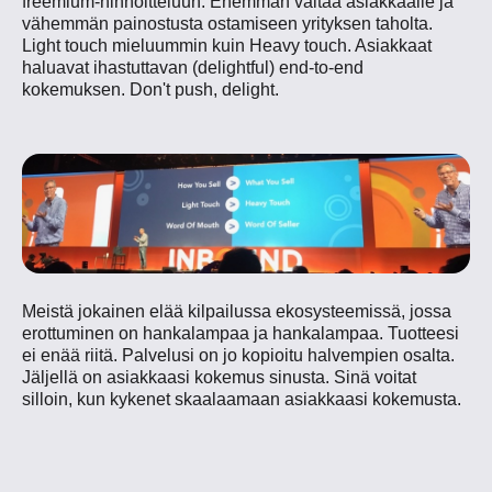
freemium-hinnoitteluun. Enemmän valtaa asiakkaalle ja
vähemmän painostusta ostamiseen yrityksen taholta.
Light touch mieluummin kuin Heavy touch. Asiakkaat
haluavat ihastuttavan (delightful) end-to-end
kokemuksen. Don't push, delight.
Meistä jokainen elää kilpailussa ekosysteemissä, jossa
erottuminen on hankalampaa ja hankalampaa. Tuotteesi
ei enää riitä. Palvelusi on jo kopioitu halvempien osalta.
Jäljellä on asiakkaasi kokemus sinusta. Sinä voitat
silloin, kun kykenet skaalaamaan asiakkaasi kokemusta.