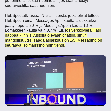
puhelimella, et saa huomiota – j
os taas lähestyt
suoraviestillä, saat huomion.
HubSpot tutki asiaa. Niistä liideistä, jotka olivat tulleet
HubSpotin oman Messages Apin kautta, asiakkaiksi
päätyi lopulta 20 % ja Meetings Appin kautta 13 %.
Lomakkeen kautta vain 0,7 %. Eli,
jos verkkovierailijasi
nappaa kiinni sivustolla olevaan chattiin, sinun
mahdollisuutesi saada asiakkuus on 1/5. Messaging on
seuraava iso markkinoinnin trendi.