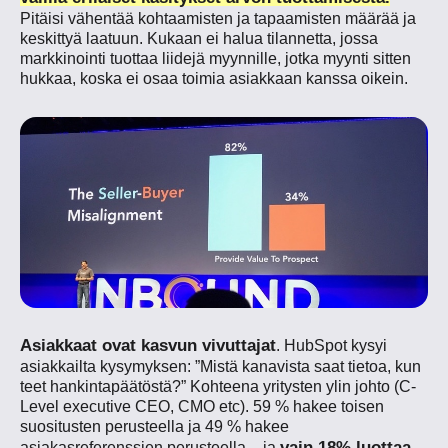
Pitäisi vähentää kohtaamisten ja tapaamisten määrää ja
keskittyä laatuun. Kukaan ei halua tilannetta, jossa
markkinointi tuottaa liidejä myynnille, jotka myynti sitten
hukkaa, koska ei osaa toimia asiakkaan kanssa oikein.
Asiakkaat ovat kasvun vivuttajat
. HubSpot kysyi
asiakkailta kysymyksen: ”Mistä kanavista saat tietoa, kun
teet hankintapäätöstä?” Kohteena yritysten ylin johto (C-
Level executive CEO, CMO etc). 59 % hakee toisen
suositusten perusteella ja 49 % hakee
vain 18% luottaa
asiakasreferenssien perusteella – ja