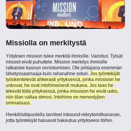
Missiolla on merkitystä
Yrityksen mission tulee merkitä ihmisille. Varoitus: Tylsät
missiot eivät puhuttele. Mission merkitys ihmisille
ratkaisee kasvun onnistumisen. Ole johtajana enemmän
lähetyssaarnaaja kuin rahanahne soturi.
Jos työntekijät
työskentelevät ahkerasti yrityksessä, jonka missioon he
uskovat, he ovat intohimoisesti mukana. Jos taas he
tekevät töitä yrityksessä, jonka missioon he eivät usko,
niin tilan valtaa stressi. Intohimo on menestyjien
ominaisuus.
Henkilöstöpuolella tarvitset inbound-rekrytointikanavan,
jotta työntekijät haluavat hakeutua yritykseesi töihin.