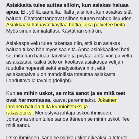
Asiakkaita tulee auttaa silloin, kun asiakas haluaa
apua.
Eli, yöllä, aamulla, illalla ja silloin, kun asiakas sitä
haluaa. Chatbotit tarjoavat siihen suuren mahdollisuuden.
Asiakkaasi haluavat käyttää bottia, joka palvelee heitä.
Myös sinun toimialallasi. Käytäthän sinäkin.
Asiakaspalvelu tulee rakentaa niin, että kun asiakas
haluaa tukea hän myös saa sitä. Anna asiakkaallesi heti
se, mitä hän haluaa, tarvitsee ja pyytää. Jotta voit palvella
asiakastasi, kaikki tieto on koottava asiakaspalvelijan
ruudulle nopeasti sekä analysoitava niin, että
asiakaspalvelu on mahdollista toteuttaa asiakasta
ilahduttavalla tavalla
(delight)
.
se mihin uskot, se mitä sanot ja se mitä teet
Kun
ovat harmoniassa
, kasvat paremmaksi.
Jokainen
ihminen haluaa tulla kunnioitetuksi ja
rakastetuksi.
Menestyvä johtaja uskoo ihmiseen.
Johtajana sinun tulee sanoa ääneen se mihin uskot. Tee
mitä sanot.
Usko ihmiseen, sano se minkä uskot oikeaksi ja toteuta