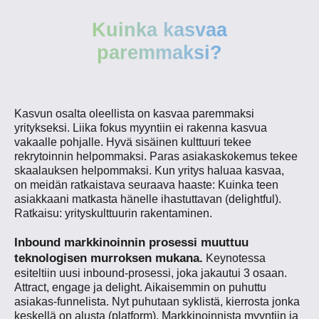
Kuinka kasvaa
paremmaksi?
Kasvun osalta oleellista on kasvaa paremmaksi
yritykseksi. Liika fokus myyntiin ei rakenna kasvua
vakaalle pohjalle. Hyvä sisäinen kulttuuri tekee
rekrytoinnin helpommaksi. Paras asiakaskokemus tekee
skaalauksen helpommaksi. Kun yritys haluaa kasvaa,
on
meidän
ratkaistava seuraava haaste: Kuinka teen
asiakkaani matkasta hänelle ihastuttavan (delightful).
Ratkaisu: yrityskulttuurin rakentaminen.
Inbound markkinoinnin prosessi muuttuu
teknologisen murroksen mukana.
Keynotessa
esiteltiin uusi inbound-prosessi, joka jakautui 3 osaan.
Attract, engage ja delight. Aikaisemmin on puhuttu
asiakas-funnelista. Nyt puhutaan syklistä, kierrosta jonka
keskellä on alusta (platform). Markkinoinnista myyntiin ja