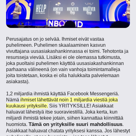
Perusajatus on jo selvää. Ihmiset eivät vastaa
puhelimeen. Puhelimen skaalaaminen kasvun
vivuttajana uusasiakashankinnassa
ei
toimi. Tehotonta ja
resursseja vievää. Lisäksi ei ole olemassa tutkimusta,
joka puoltaisi puhelimen käyttöä uusasiakashankinnan
parhaana välineenä (on vain vanhoja toimintamalleja
joita toistetaan, koska ei olla halukkaita palvelemaan
asiakasta).
1,2 miljardia ihmistä käyttää Facebook Messengeriä.
Nämä
ihmiset lähettävät noin 1 miljardia viestiä joka
kuukausi yrityksille.
Siis YRITYKSILLE! Asiakkaat
haluavat lähestyä itse suoraviestillä. Joka kerta, kun
miljardi ihmistä tekee jotain, siihen kannattaa kiinnittää
Tämä on yrityksille suuri mahdollisuus
huomiota.
.
Asiakkaat haluavat chatata yrityksesi kanssa. Jos lähestyt