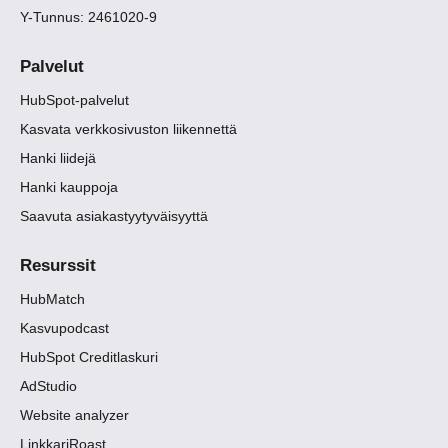
Y-Tunnus: 2461020-9
Palvelut
HubSpot-palvelut
Kasvata verkkosivuston liikennettä
Hanki liidejä
Hanki kauppoja
Saavuta asiakastyytyväisyyttä
Resurssit
HubMatch
Kasvupodcast
HubSpot Creditlaskuri
AdStudio
Website analyzer
LinkkariRoast