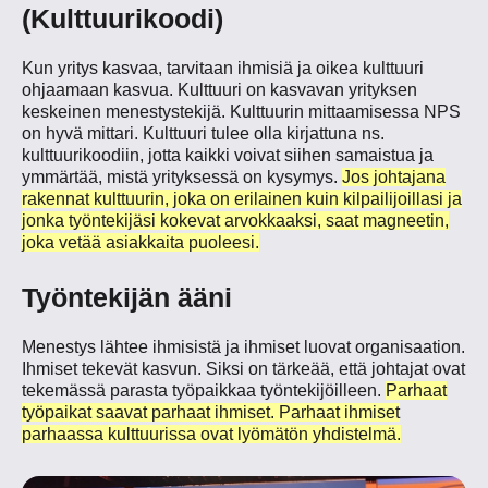
(Kulttuurikoodi)
Kun yritys kasvaa, tarvitaan ihmisiä ja oikea kulttuuri
ohjaamaan kasvua. Kulttuuri on kasvavan yrityksen
keskeinen menestystekijä. Kulttuurin mittaamisessa NPS
on hyvä mittari. Kulttuuri tulee olla kirjattuna ns.
kulttuurikoodiin, jotta kaikki voivat siihen samaistua ja
ymmärtää, mistä yrityksessä on kysymys.
Jos johtajana
rakennat kulttuurin, joka on erilainen kuin kilpailijoillasi ja
jonka työntekijäsi kokevat arvokkaaksi, saat magneetin,
joka vetää asiakkaita puoleesi.
Työntekijän ääni
Menestys lähtee ihmisistä ja ihmiset luovat organisaation.
Ihmiset tekevät kasvun. Siksi on tärkeää, että johtajat ovat
tekemässä parasta työpaikkaa työntekijöilleen.
Parhaat
työpaikat saavat parhaat ihmiset. Parhaat ihmiset
parhaassa kulttuurissa ovat lyömätön yhdistelmä.