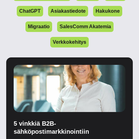
ChatGPT
Asiakastiedote
Hakukone
Migraatio
SalesComm Akatemia
Verkkokehitys
5 vinkkiä B2B-
sähköpostimarkkinointiin