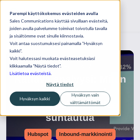
Parempi käyttökokemus evästeiden avulla
Sales Communications käyttää sivuillaan evästeitä,
joiden avulla palvelumme toimivat toivotulla tavalla
ja sisältömme ovat sinulle kiinnostavia.
Voit antaa suostumuksesi painamalla ”Hyväksyn
kaikki”.
Voit halutessasi muokata evästeasetuksiasi
klikkaamalla "Näytä tiedot".
02 lokakuuta, 2017
Lisätietoa evästeistä
.
Kattava analyysi: Miten
Näytä tiedot
uuteen inbound-
Hyväksyn vain
Hyväksyn kaikki
markkinointiin tulee
välttämättömät
suhtautua
Hubspot
Inbound-markkinointi