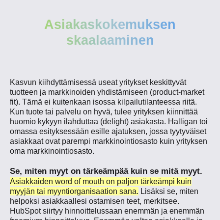
Asiakaskokemuksen
skaalaaminen
Kasvun kiihdyttämisessä useat yritykset keskittyvät
tuotteen ja markkinoiden yhdistämiseen (product-market
fit). Tämä ei kuitenkaan isossa kilpailutilanteessa riitä.
Kun tuote tai palvelu on hyvä, tulee yrityksen kiinnittää
huomio kykyyn ilahduttaa (delight) asiakasta. Halligan toi
omassa esityksessään esille ajatuksen, jossa tyytyväiset
asiakkaat ovat parempi markkinointiosasto kuin yrityksen
oma markkinointiosasto.
Se, miten myyt on tärkeämpää kuin se mitä myyt.
Asiakkaiden word of mouth on paljon tärkeämpi kuin
myyjän tai myyntiorganisaation sana.
Lisäksi se, miten
helpoksi asiakkaallesi ostamisen teet, merkitsee.
HubSpot siirtyy hinnoittelussaan enemmän ja enemmän