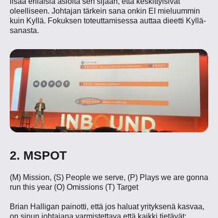
lisää erilaisia asioita sen sijaan, että keskittyisivät
oleelliseen. Johtajan tärkein sana onkin EI mieluummin
kuin Kyllä. Fokuksen toteuttamisessa auttaa dieetti Kyllä-
sanasta.
2. MSPOT
(M) Mission, (S) People we serve, (P) Plays we are gonna
run this year (O) Omissions (T) Target
Brian Halligan painotti, että jos haluat yrityksenä kasvaa,
on sinun johtajana varmistettava että kaikki tietävät: