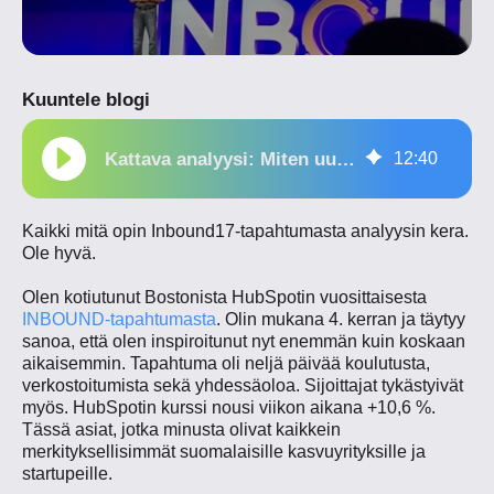
Kuuntele blogi
Kattava analyysi: Miten uuteen inbound-markkinointiin tulee suhtautua
12
:
40
Kaikki mitä opin Inbound17-tapahtumasta analyysin kera.
Ole hyvä.
Olen kotiutunut Bostonista HubSpotin vuosittaisesta
INBOUND-tapahtumasta
. Olin mukana 4. kerran ja täytyy
sanoa, että olen inspiroitunut nyt enemmän kuin koskaan
aikaisemmin. Tapahtuma oli neljä päivää koulutusta,
verkostoitumista sekä yhdessäoloa. Sijoittajat tykästyivät
myös. HubSpotin kurssi nousi viikon aikana +10,6 %.
Tässä asiat, jotka minusta olivat kaikkein
merkityksellisimmät suomalaisille kasvuyrityksille ja
startupeille.