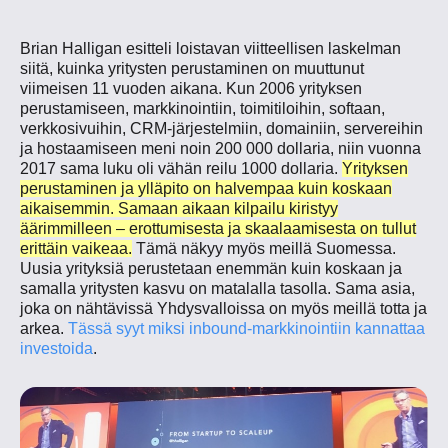
Brian Halligan esitteli loistavan viitteellisen laskelman
siitä, kuinka yritysten perustaminen on muuttunut
viimeisen 11 vuoden aikana. Kun 2006 yrityksen
perustamiseen, markkinointiin, toimitiloihin, softaan,
verkkosivuihin, CRM-järjestelmiin, domainiin, servereihin
ja hostaamiseen meni noin 200 000 dollaria, niin vuonna
2017 sama luku oli vähän reilu 1000 dollaria.
Yrityksen
perustaminen ja ylläpito on halvempaa kuin koskaan
aikaisemmin. Samaan aikaan kilpailu kiristyy
äärimmilleen – erottumisesta ja skaalaamisesta on tullut
erittäin vaikeaa.
Tämä näkyy myös meillä Suomessa.
Uusia yrityksiä perustetaan enemmän kuin koskaan ja
samalla yritysten kasvu on matalalla tasolla. Sama asia,
joka on nähtävissä Yhdysvalloissa on myös meillä totta ja
arkea.
Tässä syyt miksi inbound-markkinointiin kannattaa
investoida
.