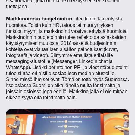
sisältöbrändi, jolla on maine merkityksellisen sisällön
tuottajana.
Markkinoinnin budjetointiin
tulee kiinnittää erityistä
huomiota. Toisin kuin HR, talous tai muut yrityksen
funktiot, myynti ja markkinointi vaativat erityistä huomiota.
Markkinoinnin budjetoinnin tulee reflektoida asiakkaiden
käyttäytymisen muutosta. 2018 tärkeitä budjetoinnin
kohteita ovat visuaalisen sisällön painotukset (kuvat,
infograafit ja videot). Siirrymme emailista erilaisille
messaging-alustoille (Messenger, Linkedin chat ja
WhatsApp). Lisäksi perinteinen PR- ja viestintäbudjetointi
tulee siirtää erilaisille sosiaalisen median alustoille.
Sinne missä ihmiset ovat. Tämä on totta myös Suomessa.
Itse asiassa Suomi on aika lähellä muita länsimaita ja
joissain asioissa jopa edellä. Markkinoijalla ei ole mitään
oikeaa syytä olla toimimatta näin.