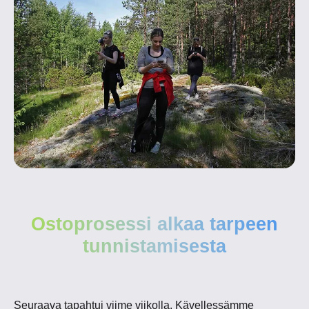
Ostoprosessi alkaa tarpeen
tunnistamisesta
Seuraava tapahtui viime viikolla. Kävellessämme