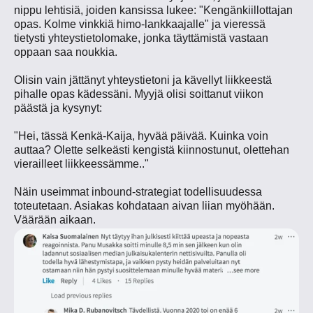
nippu lehtisiä, joiden kansissa lukee: "Kengänkiillottajan
opas. Kolme vinkkiä himo-lankkaajalle" ja vieressä
tietysti yhteystietolomake, jonka täyttämistä vastaan
oppaan saa noukkia.
Olisin vain jättänyt yhteystietoni ja kävellyt liikkeestä
pihalle opas kädessäni. Myyjä olisi soittanut viikon
päästä ja kysynyt:
"Hei, tässä Kenkä-Kaija, hyvää päivää. Kuinka voin
auttaa? Olette selkeästi kengistä kiinnostunut, olettehan
vierailleet liikkeessämme.."
Näin useimmat inbound-strategiat todellisuudessa
toteutetaan. Asiakas kohdataan aivan liian myöhään.
Väärään aikaan.