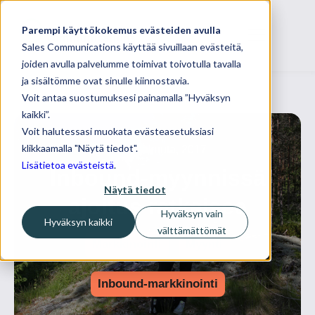
Parempi käyttökokemus evästeiden avulla
Sales Communications käyttää sivuillaan evästeitä,
joiden avulla palvelumme toimivat toivotulla tavalla
ja sisältömme ovat sinulle kiinnostavia.
Voit antaa suostumuksesi painamalla ”Hyväksyn
kaikki”.
Voit halutessasi muokata evästeasetuksiasi
klikkaamalla "Näytä tiedot".
20 kesäkuuta, 2017
Lisätietoa evästeistä
.
Inbound-myynnissä
Näytä tiedot
ajoitus ratkaisee
Hyväksyn vain
Hyväksyn kaikki
välttämättömät
Markkinointi
Myynti
Inbound-markkinointi