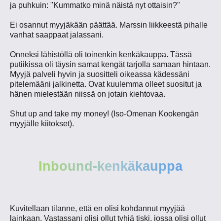
ja puhkuin: "Kummatko minä näistä nyt ottaisin?"
Ei osannut myyjäkään päättää. Marssin liikkeestä pihalle
vanhat saappaat jalassani.
Onneksi lähistöllä oli toinenkin kenkäkauppa. Tässä
putiikissa oli täysin samat kengät tarjolla samaan hintaan.
Myyjä palveli hyvin ja suositteli oikeassa kädessäni
pitelemääni jalkinetta. Ovat kuulemma olleet suositut ja
hänen miele
stään niissä on jotain kiehtovaa.
Shut up and take my money! (Iso-Omenan Kookengän
myyjälle kiitokset).
Inbound-kenkäkauppa
Kuvitellaan tilanne, että en olisi kohdannut myyjää
lainkaan. Vastassani olisi ollut tyhjä tiski, jossa olisi ollut