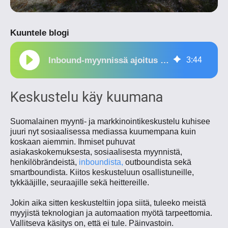
Kuuntele blogi
Inbound-myynnissä ajoitus ratkaisee
3
:
44
Keskustelu käy kuumana
Suomalainen myynti- ja markkinointikeskustelu kuhisee
juuri nyt
sosiaalisessa
mediassa kuumempana kuin
koskaan aiemmin. Ihmiset puhuvat
asiakaskokemuksesta, sosiaalisesta myynnistä,
henkilöbrändeistä,
inboundista,
outboundista sekä
smartboundista. Kiitos keskusteluun osallistuneille,
tykkääjille, seuraajille sekä heittereille.
Jokin aika sitten keskusteltiin jopa siitä, tuleeko meistä
myyjistä teknologian ja automaation myötä tarpeettomia.
Vallitseva käsitys on, että ei tule. Päinvastoin.