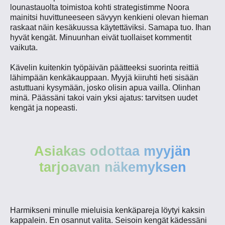
lounastauolta toimistoa kohti strategistimme Noora
mainitsi huvittuneeseen sävyyn kenkieni olevan hieman
raskaat näin kesäkuussa käytettäviksi. Samapa tuo. Ihan
hyvät kengät. Minuunhan eivät tuollaiset kommentit
vaikuta.
Kävelin kuitenkin työpäivän päätteeksi suorinta reittiä
lähimpään kenkäkauppaan. Myyjä kiiruhti heti sisään
astuttuani kysymään, josko olisin apua vailla. Olinhan
minä. Päässäni takoi vain yksi ajatus: tarvitsen uudet
kengät ja nopeasti.
Asiakas odottaa myyjän
tarjoavan näkemyksen
Harmikseni minulle mieluisia kenkäpareja löytyi kaksin
kappalein. En osannut valita. Seisoin kengät kädessäni