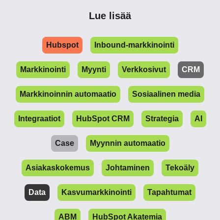
Lue lisää
Hubspot
Inbound-markkinointi
Markkinointi
Myynti
Verkkosivut
CRM
Markkinoinnin automaatio
Sosiaalinen media
Integraatiot
HubSpot CRM
Strategia
AI
Case
Myynnin automaatio
Asiakaskokemus
Johtaminen
Tekoäly
Data
Kasvumarkkinointi
Tapahtumat
ABM
HubSpot Akatemia