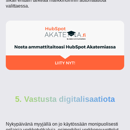
sikäli erittäin tärkeää markkinoinnin automaatiota
valittaessa.
5. Vastusta digitalisaatiota
Nykypäivänä myyjällä on jo käytössään monipuolisesti
erilaisia verkkotyökaluja, esimerkiksi verkkoneuvottelut,