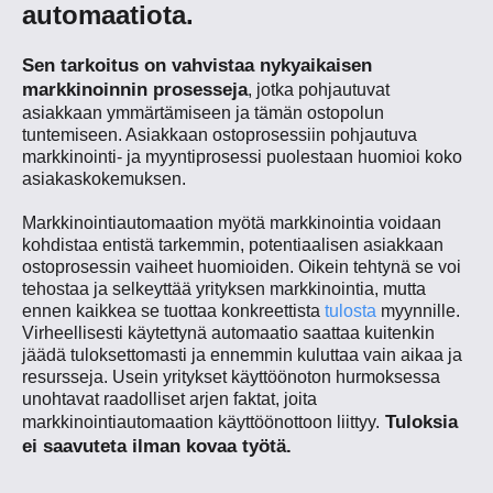
automaatiota
.
Sen tarkoitus on vahvistaa nykyaikaisen
markkinoinnin prosesseja
, jotka pohjautuvat
asiakkaan ymmärtämiseen ja tämän ostopolun
tuntemiseen. Asiakkaan ostoprosessiin pohjautuva
markkinointi- ja myyntiprosessi puolestaan huomioi koko
asiakaskokemuksen.
Markkinointiautomaation myötä markkinointia voidaan
kohdistaa entistä tarkemmin, potentiaalisen asiakkaan
ostoprosessin vaiheet huomioiden. Oikein tehtynä se voi
tehostaa ja selkeyttää yrityksen markkinointia, mutta
ennen kaikkea se tuottaa konkreettista
tulosta
myynnille.
Virheellisesti käytettynä automaatio saattaa kuitenkin
jäädä tuloksettomasti ja ennemmin kuluttaa vain aikaa ja
resursseja. Usein yritykset käyttöönoton hurmoksessa
unohtavat raadolliset arjen faktat, joita
Tuloksia
markkinointiautomaation käyttöönottoon liittyy.
ei saavuteta ilman kovaa työtä.