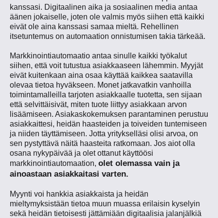
kanssasi. Digitaalinen aika ja sosiaalinen media antaa
äänen jokaiselle, joten ole valmis myös siihen että kaikki
eivät ole aina kanssasi samaa mieltä. Rehellinen
itsetuntemus on automaation onnistumisen takia tärkeää.
Markkinointiautomaatio antaa sinulle kaikki työkalut
siihen, että voit tutustua asiakkaaseen lähemmin. Myyjät
eivät kuitenkaan aina osaa käyttää kaikkea saatavilla
olevaa tietoa hyväkseen. Monet jatkavatkin vanhoilla
toimintamalleilla tarjoten asiakkaalle tuotetta, sen sijaan
että selvittäisivät, miten tuote liittyy asiakkaan arvon
lisäämiseen. Asiakaskokemuksen parantaminen perustuu
asiakkaittesi, heidän haasteiden ja toiveiden tuntemiseen
ja niiden täyttämiseen. Jotta yritykselläsi olisi arvoa, on
sen pystyttävä näitä haasteita ratkomaan. Jos aiot olla
osana nykypäivää ja olet ottanut käyttöösi
olet olemassa vain ja
markkinointiautomaation,
ainoastaan asiakkaitasi varten.
Myynti voi hankkia asiakkaista ja heidän
mieltymyksistään tietoa muun muassa erilaisin kyselyin
sekä heidän tietoisesti jättämiään digitaalisia jalanjälkiä