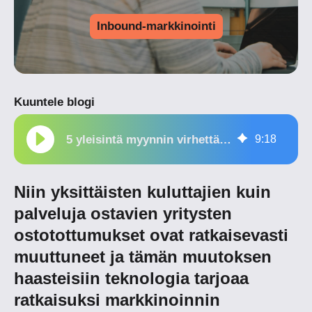
Inbound-markkinointi
Kuuntele blogi
5 yleisintä myynnin virhettä markkinoinnin automaation käyttöönotossa
9
:
18
Niin yksittäisten kuluttajien kuin
palveluja ostavien yritysten
ostotottumukset ovat ratkaisevasti
muuttuneet ja tämän muutoksen
haasteisiin teknologia tarjoaa
ratkaisuksi
markkinoinnin