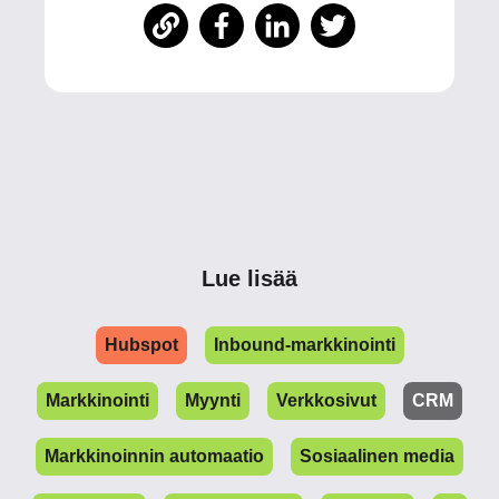
Lue lisää
Hubspot
Inbound-markkinointi
Markkinointi
Myynti
Verkkosivut
CRM
Markkinoinnin automaatio
Sosiaalinen media