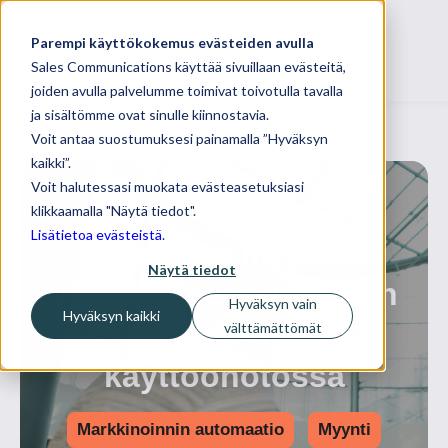
Parempi käyttökokemus evästeiden avulla
Sales Communications käyttää sivuillaan evästeitä,
joiden avulla palvelumme toimivat toivotulla tavalla
ja sisältömme ovat sinulle kiinnostavia.
Voit antaa suostumuksesi painamalla ”Hyväksyn
kaikki”.
Voit halutessasi muokata evästeasetuksiasi
klikkaamalla "Näytä tiedot".
13 maaliskuuta, 2019
Lisätietoa evästeistä
.
5 yleisintä myynnin
Näytä tiedot
virhettä markkinoinnin
Hyväksyn vain
Hyväksyn kaikki
automaation
välttämättömät
käyttöönotossa
Markkinoinnin automaatio
Myynti