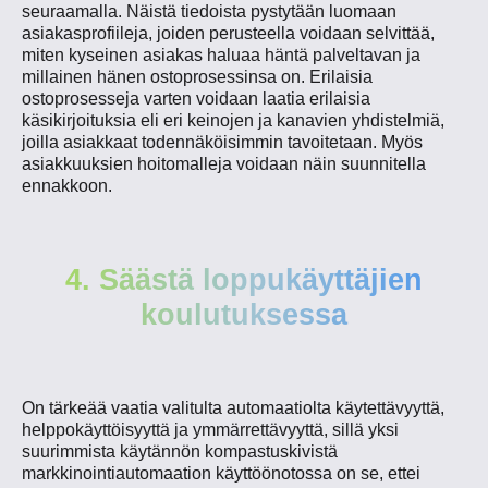
seuraamalla. Näistä tiedoista pystytään luomaan
asiakasprofiileja, joiden perusteella voidaan selvittää,
miten kyseinen asiakas haluaa häntä palveltavan ja
millainen hänen ostoprosessinsa on. Erilaisia
ostoprosesseja varten voidaan laatia erilaisia
käsikirjoituksia eli eri keinojen ja kanavien yhdistelmiä,
joilla asiakkaat todennäköisimmin tavoitetaan. Myös
asiakkuuksien hoitomalleja voidaan näin suunnitella
ennakkoon.
4. Säästä loppukäyttäjien
koulutuksessa
On tärkeää vaatia valitulta automaatiolta käytettävyyttä,
helppokäyttöisyyttä ja ymmärrettävyyttä, sillä yksi
suurimmista käytännön kompastuskivistä
markkinointiautomaation käyttöönotossa on se, ettei