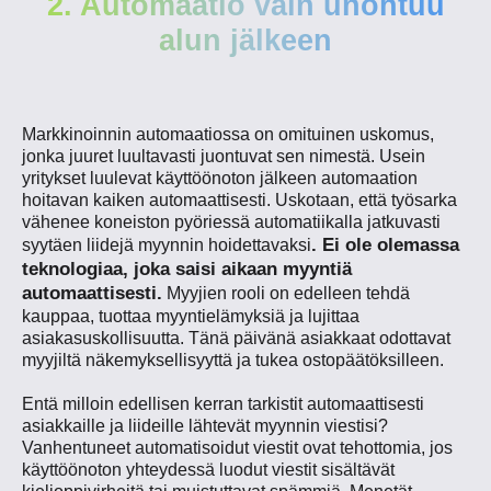
2. Automaatio vain unohtuu
alun jälkeen
Markkinoinnin automaatiossa on omituinen uskomus,
jonka juuret luultavasti juontuvat sen nimestä. Usein
yritykset luulevat käyttöönoton jälkeen automaation
hoitavan kaiken automaattisesti. Uskotaan, että työsarka
vähenee koneiston pyöriessä automatiikalla jatkuvasti
. Ei ole olemassa
syytäen liidejä myynnin hoidettavaksi
teknologiaa, joka saisi aikaan myyntiä
automaattisesti.
Myyjien rooli on edelleen tehdä
kauppaa, tuottaa myyntielämyksiä ja lujittaa
asiakasuskollisuutta. Tänä päivänä asiakkaat odottavat
myyjiltä näkemyksellisyyttä ja tukea ostopäätöksilleen.
Entä milloin edellisen kerran tarkistit automaattisesti
asiakkaille ja liideille lähtevät myynnin viestisi?
Vanhentuneet automatisoidut viestit ovat tehottomia, jos
käyttöönoton yhteydessä luodut viestit sisältävät