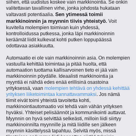
siihen, että uudistus koskee vain markkinointia. Se onkin
valitettavan tavallinen virhe, jonka johdosta hukataan
Sen ytimessä toimii
valtavasti potentiaalia.
markkinoinnin ja myynnin tiivis yhteistyö.
Voit
kuvitella molempien toimivan kuin yhdessä,
kontrolloidussa putkessa, jonka läpi markkinoinnin
keräämät liidit kulkevat kohti putken loppupäässä
odottavaa asiakkuutta.
Automaatio ei ole vain markkinoinnin asia. On molempien
vastuulla kehittää toimintaa ja pitää huolta, että
automaation tuottama kallisarvoinen tieto ei jää vain
markkinoinnin pöydälle. Ideaalisti markkinointia ja
myyntiä ei nähdä edes enää erillisinä osastoina
yrityksessä, vaan
molempien tehtävä on yhdessä kehittää
yrityksen liiketoimintaa kannattavammaksi
. Jos nämä
tiimit eivät toimi yhteistä tavoitetta kohti,
markkinointiautomaatio voi tehdä vain vähän yrityksen
hyväksi. Yhteiset pelisäännöt ja kommunikointi auttavat.
Myynnin on hyvä selvittää selkeästi, milloin liidi siirtyy
markkinoinnilta myynnille ja mitä liidille sen jälkeen
myynnin käsittelyssä tapahtuu. Selvitä myös, missä