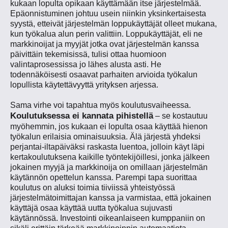
kukaan lopulta opikaan käyttämään itse järjestelmää.
Epäonnistuminen johtuu usein niinkin yksinkertaisesta
syystä, etteivät järjestelmän loppukäyttäjät olleet mukana,
kun työkalua alun perin valittiin. Loppukäyttäjät, eli ne
markkinoijat ja myyjät jotka ovat järjestelmän kanssa
päivittäin tekemisissä, tulisi ottaa huomioon
valintaprosessissa jo lähes alusta asti. He
todennäköisesti osaavat parhaiten arvioida työkalun
lopullista käytettävyyttä yrityksen arjessa.
Sama virhe voi tapahtua myös koulutusvaiheessa.
Koulutuksessa ei kannata pihistellä
– se kostautuu
myöhemmin, jos kukaan ei lopulta osaa käyttää hienon
työkalun erilaisia ominaisuuksia. Älä järjestä yhdeksi
perjantai-iltapäiväksi raskasta luentoa, jolloin käyt läpi
kertakoulutuksena kaikille työntekijöillesi, jonka jälkeen
jokainen myyjä ja markkinoija on omillaan järjestelmän
käytännön opettelun kanssa. Parempi tapa suorittaa
koulutus on aluksi toimia tiiviissä yhteistyössä
järjestelmätoimittajan kanssa ja varmistaa, että jokainen
käyttäjä osaa käyttää uutta työkalua sujuvasti
käytännössä. Investointi oikeanlaiseen kumppaniin on