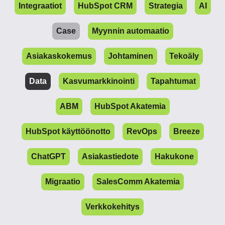
Integraatiot
HubSpot CRM
Strategia
AI
Case
Myynnin automaatio
Asiakaskokemus
Johtaminen
Tekoäly
Data
Kasvumarkkinointi
Tapahtumat
ABM
HubSpot Akatemia
HubSpot käyttöönotto
RevOps
Breeze
ChatGPT
Asiakastiedote
Hakukone
Migraatio
SalesComm Akatemia
Verkkokehitys