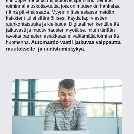
kielioppivirheitä tai muistuttavat spämmiä. Menetät
toiminnalla uskottavuutta, jota on muutenkin hankalaa
näinä päivinä saada. Myynnin (itse asiassa meidän
kaikkien) tulisi säännöllisesti käydä läpi viestien
ajankohtaisuutta ja kieliasua. Digitaalinen kenttä elää
jatkuvasti ja muotivirtausten myötä se, miten tänään
tavoitat parhaiten asiakkaasi ei välttämättä toimi enää
Automaatio vaatii jatkuvaa valppautta
huomenna.
muutokselle ja uudistumiskykyä.