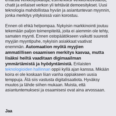
chatit ja erilaiset verkon yli tehtävät demoesitykset. Uusi
teknologia mahdollistaa hyvän ja asiantuntevan myynnin,
jonka merkitys yrityksissä vain korostuu.
Ennen oli ehkä helpompaa. Nykyisin markkinointi joutuu
tekemään paljon toimenpiteitä, joita ei aiemmin ole tehty,
samaten myynti. Ennen ostopäätökseen vaikutti suuresti
myyjän myyntipuhe, nykyisin asiakkaat vaativat
Automaation myötä myyjien
enemmän.
ammatillisen osaamisen merkitys kasvaa, mutta
lisäksi heiltä vaaditaan digimaailman
ymmärtämistä ja hyödyntämistä.
Erilaisten
teknologioiden hallinnan
oppii kyllä ajan kanssa. Mikään
koira ei ole koskaan liian vanha oppiakseen uusia
temppuja. Älä siis vastusta digitalisaatiota. Hyväksy
muutos ja lähde siihen mukaan. Muista, että
asiantuntemuksesi ja osaamisesi ovat aina arvossaan.
Jaa