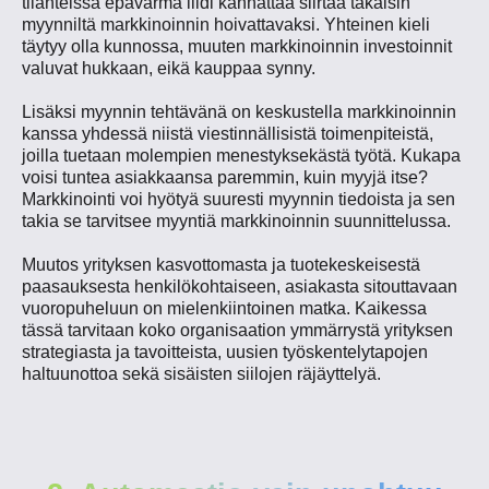
tilanteissa epävarma liidi kannattaa siirtää takaisin
myynniltä markkinoinnin hoivattavaksi. Yhteinen kieli
täytyy olla kunnossa, muuten markkinoinnin investoinnit
valuvat hukkaan, eikä kauppaa synny.
Lisäksi myynnin tehtävänä on keskustella markkinoinnin
kanssa yhdessä niistä viestinnällisistä toimenpiteistä,
joilla tuetaan molempien menestyksekästä työtä. Kukapa
voisi tuntea asiakkaansa paremmin, kuin myyjä itse?
Markkinointi voi hyötyä suuresti myynnin tiedoista ja sen
takia se tarvitsee myyntiä markkinoinnin suunnittelussa.
Muutos yrityksen kasvottomasta ja tuotekeskeisestä
paasauksesta henkilökohtaiseen, asiakasta sitouttavaan
vuoropuheluun on mielenkiintoinen matka. Kaikessa
tässä tarvitaan koko organisaation ymmärrystä yrityksen
strategiasta ja tavoitteista, uusien työskentelytapojen
haltuunottoa sekä sisäisten siilojen räjäyttelyä.