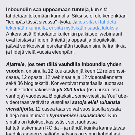
Inboundiin saa uppoamaan tunteja
, kun sitä
lähdetään tekemään kunnolla. Siksi se ei ole kenenkään
"teenpäs tässä sivussa" -työtä. Ja
jos sitä ei lähdetä
tekemään kunnolla, ei siitä myöskään saada tuloksia
.
Ahkera sisällöntuotanto kuitenkin palkitsee: webinaarit
ovat loistavia liidien lähteitä ja oppaat ja blogitekstit
jäävät verkkosivuillesi elämään tuottaen sinulle trafiikkia
ja liidejä vielä vuosia eteenpäin.
Ajattele
, jos teet tällä vauhdilla inboundia yhden
vuoden
, on sinulla 12 kuukauden jälkeen 12 referenssi-
casea, 12 opasta, 12 webinaaria ja 12 videotallennetta
sekä 36 blogitekstiä. Konvertoivat materiaalisi tuottavat
yli 300 liidiä
sinulle todennäköisesti
(osa uusia, osa
vanhoja) vuodessa. Blogitekstit, some-viestit ja YouTube-
satoja ellei tuhansia
videot taas vetävät sivustollesi
vierailijoita
. 12 casea taas voivat vuositasolla sysätä
kymmeniksi asiakkaiksi
liidejä muuntumaan
. Kun
sinulla on tulokset käsissäsi, voit rauhassa
lähteä laskemaan ROI:ta – ja nähdä kuinka kannattavaa
laadukkaaseen sisältöön satsaus on sinun kohdallasi.