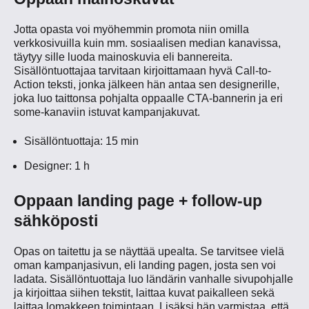
Jotta opasta voi myöhemmin promota niin omilla
verkkosivuilla kuin mm. sosiaalisen median kanavissa,
täytyy sille luoda mainoskuvia eli bannereita.
Sisällöntuottajaa tarvitaan kirjoittamaan hyvä Call-to-
Action teksti, jonka jälkeen hän antaa sen designerille,
joka luo taittonsa pohjalta oppaalle CTA-bannerin ja eri
some-kanaviin istuvat kampanjakuvat.
Sisällöntuottaja: 15 min
Designer: 1 h
Oppaan landing page + follow-up
sähköposti
Opas on taitettu ja se näyttää upealta. Se tarvitsee vielä
oman kampanjasivun, eli landing pagen, josta sen voi
ladata. Sisällöntuottaja luo ländärin vanhalle sivupohjalle
ja kirjoittaa siihen tekstit, laittaa kuvat paikalleen sekä
laittaa lomakkeen toimintaan. Lisäksi hän varmistaa, että