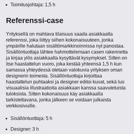
Toimitusjohtaja: 1,5 h
Referenssi-case
Yrityksellä on mahtava tilaisuus saada asiakkaalta
referenssi, joka liittyy siihen kokonaisuuteen, jonka
ympärille halutaan sisältömarkkinoinnissa nyt panostaa.
Sisällöntuottaja lähtee hahmottelemaan casen rakennetta
ja kirjaa ylös asiakkaalta kysyttävät kysymykset. Sitten on
itse haastattelun vuoro, joka kestää yhteensä 1,5 h kun
samassa yhteydessä otetaan valokuvia yrityksen oman
designerin toimesta. Sisällöntuottaja kirjoittaa
haastattelun puhtaaksi ja designer editoi kuvat, sekä luo
visuaalisia illustraatioita asiakkaan kanssa saavutetuista
tuloksista. Sitten kokonaisuus käy asiakkaalla
tarkistettavana, jonka jälkeen se voidaan julkaista
verkkosivuille.
Sisällöntuottaja: 5 h
Designer: 3 h