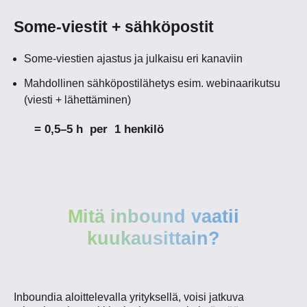
Some-viestit + sähköpostit
Some-viestien ajastus ja julkaisu eri kanaviin
Mahdollinen sähköpostilähetys esim. webinaarikutsu
(viesti + lähettäminen)
= 0,5–5 h per 1 henkilö
Mitä inbound vaatii
kuukausittain?
Inboundia aloittelevalla yrityksellä, voisi jatkuva