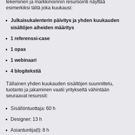
tekeminen ja markkinoinnin resursointi näyttää
esimerkiksi tältä joka kuukausi:
Julkaisukalenterin päivitys ja yhden kuukauden
sisältöjen aiheiden määritys
1 referenssi-case
1 opas
1 webinaari
4 blogitekstiä
Tällainen yhden kuukauden sisältöjen suunnittelu,
tuotanto ja jakaminen vaatii yritykseltä vähintään
seuraavat resurssit:
Sisällöntuottaja: 60 h
Designer: 13 h
Asiantuntija(t): 8 h