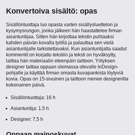
Konvertoiva sisältö: opas
Sisällöntuottaja luo opasta varten sisällysluettelon ja
kysymysrungon, jonka jälkeen hän haastattelee firman
asiantuntijaa. Sitten hän kirjoittaa tekstin puhtaaksi
kahden päivän kovalla työllä ja palauttaa sen vielä
asiantuntijalle tarkistettavaksi. Kun asiantuntijalta saadut
kommentit on korjattu tekstiin ja teksti on hyväksytty,
laittaa hän materiaalin eteenpäin taittoon. Yrityksen
designer taittaa oppaan olemassa olevalle InDesign-
pohjalle ja käyttää firman omasta kuvapankista löytyviä
kuvia. Opas on 15-sivuinen ja taittoon menee designerilta
kokonainen päivä.
Sisällöntuottaja: 16 h
Asiantuntija: 1,5 h
Designer: 7,5 h
Oppaan mainoskuvat