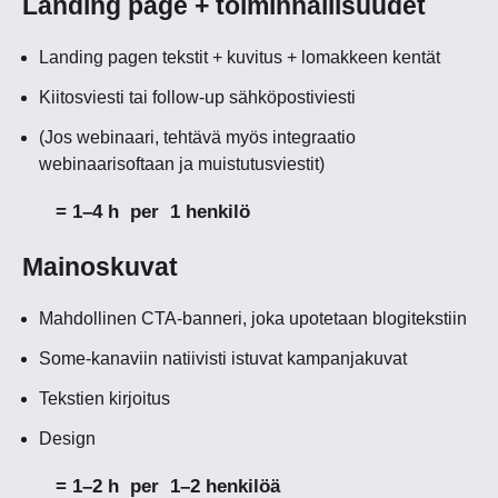
Landing page + toiminnallisuudet
Landing pagen tekstit + kuvitus + lomakkeen kentät
Kiitosviesti tai follow-up sähköpostiviesti
(Jos webinaari, tehtävä myös integraatio
webinaarisoftaan ja muistutusviestit)
= 1–4 h per 1 henkilö
Mainoskuvat
Mahdollinen CTA-banneri, joka upotetaan blogitekstiin
Some-kanaviin natiivisti istuvat kampanjakuvat
Tekstien kirjoitus
Design
= 1–2 h per 1–2 henkilöä