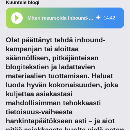
Kuuntele blogi
Miten resursoida inbound-markkinointi
14
:
42
Olet päättänyt tehdä inbound-
kampanjan
tai aloittaa
säännöllisen, pitkäjänteisen
blogitekstien ja ladattavien
materiaalien tuottamisen. Haluat
luoda hyvän kokonaisuuden, joka
kuljettaa asiakastasi
mahdollisimman tehokkaasti
tietoisuus-vaiheesta
hankintapäätökseen asti – ja aiot
pitää asiakkaasta huolta vielä oston