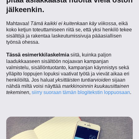
jälkeenkin.
Mahtavaa!
Tämä kaikki ei kuitenkaan käy viikossa
, eikä
koko ketjun toteuttamiseen riitä se, että yksi henkilö tekee
sisältöjä ja rakentaa laskeutumissivuja pääasiallisen
työnsä ohessa.
Tässä esimerkkilaskelmia
siitä, kuinka paljon
laadukkaaseen sisältöön nojaavan kampanjan
valmistelu, sisällöntuotanto, kampanjan käynnistys sekä
ylläpito loppujen lopuksi vaativat työtä ja vievät aikaa eri
henkilöiltä. Jos haluat
yksittäisten tuntiarvioiden
sijaan
nähdä miltä voisi näyttää
markkinoinnin kuukausittainen
tekeminen
,
siirry suoraan tämän blogitekstin loppuosaan
.