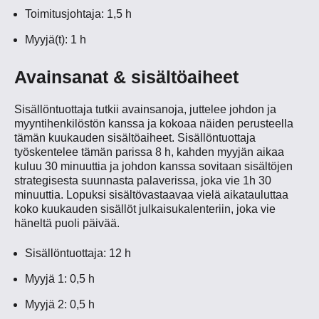
Toimitusjohtaja: 1,5 h
Myyjä(t): 1 h
Avainsanat & sisältöaiheet
Sisällöntuottaja tutkii avainsanoja, juttelee johdon ja
myyntihenkilöstön kanssa ja kokoaa näiden perusteella
tämän kuukauden sisältöaiheet. Sisällöntuottaja
työskentelee tämän parissa 8 h, kahden myyjän aikaa
kuluu 30 minuuttia ja johdon kanssa sovitaan sisältöjen
strategisesta suunnasta palaverissa, joka vie 1h 30
minuuttia. Lopuksi sisältövastaavaa vielä aikatauluttaa
koko kuukauden sisällöt julkaisukalenteriin, joka vie
häneltä puoli päivää.
Sisällöntuottaja: 12 h
Myyjä 1: 0,5 h
Myyjä 2: 0,5 h