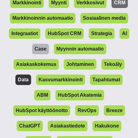
Markkinointi
Myynti
Verkkosivut
CRM
Markkinoinnin automaatio
Sosiaalinen media
Integraatiot
HubSpot CRM
Strategia
AI
Case
Myynnin automaatio
Asiakaskokemus
Johtaminen
Tekoäly
Data
Kasvumarkkinointi
Tapahtumat
ABM
HubSpot Akatemia
HubSpot käyttöönotto
RevOps
Breeze
ChatGPT
Asiakastiedote
Hakukone