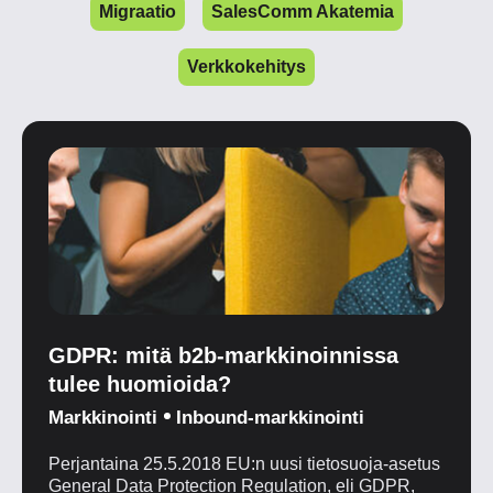
Migraatio
SalesComm Akatemia
Verkkokehitys
GDPR: mitä b2b-markkinoinnissa
tulee huomioida?
Markkinointi
Inbound-markkinointi
Perjantaina 25.5.2018 EU:n uusi tietosuoja-asetus
General Data Protection Regulation, eli GDPR,