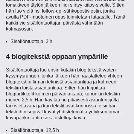
lomakkeen täytön jälkeen liidi siirtyy kiitos-sivulle. Sitten
hän luo vielä ns. follow-up -sähköpostiviestin, jonka
avulla PDF-muotoinen opas toimitetaan lataajalle. Tämä
kaikki vie sisällöntuottajan päivästä vähintään
kolmasosan.
Sisällöntuottaja: 3 h
4 blogitekstiä oppaan ympärille
Sisällöntuottaja luo ensin kutakin blogitekstiä varten
kysymysrungon, jonka jälkeen hän haastattelee yhteen
blogitekstiin firman teknistä asiantuntijaa ja kolmeen
tekstiin toista asiantuntijaa. Sitten hän kirjoittaa
blogiartikkelit kolmen päivän aikana, kuhunkin tekstiin
menee 2,5 h. Hän käyttää ne pikaisesti asiantuntijolla
tarkistettavana ja kun tekstit ovat kunnossa, etsii hän
teksteihin sopivat kuvat yhdistelemällä yrityksen oman
kuvapankin antia sekä ostettuja kuvia.
Sisällöntuottaja: 12,5 h