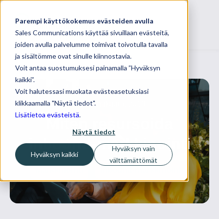
Parempi käyttökokemus evästeiden avulla
Sales Communications käyttää sivuillaan evästeitä,
joiden avulla palvelumme toimivat toivotulla tavalla
ja sisältömme ovat sinulle kiinnostavia.
Voit antaa suostumuksesi painamalla ”Hyväksyn
kaikki”.
Voit halutessasi muokata evästeasetuksiasi
klikkaamalla "Näytä tiedot".
04 tammikuuta, 2019
Lisätietoa evästeistä
.
Miten resursoida
Näytä tiedot
inbound-markkinointi
Hyväksyn vain
Hyväksyn kaikki
välttämättömät
Markkinointi
Inbound-markkinointi