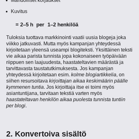
Mahdolliset korjaukset
Kuvitus
= 2–5 h per 1–2 henkilöä
Tuloksia tuottava markkinointi vaatii uusia blogeja joka
viikko jatkuvasti. Mutta myös kampanjan yhteydessä
kirjoitetaan yleensä useampi blogiteksti. Yksittäinen teksti
vie aikaa parista tunnista jopa kokonaiseen työpäivään
riippuen sen laajuudesta, haastateltavien määrästä ja
tarvittavasta taustatutkimuksesta. Jos kampanjan
yhteydessä kirjoitetaan esim.
kolme blogiartikkelia
, on
siihen resursoitava
kirjoittajan aikaa keskimäärin päälle
kymmenen tuntia
. Jos kirjoittaja itse ei toimi myös
asiantuntijana, tarvitaan tekstiä varten myös
haastateltavan henkilön aikaa puolesta tunnista tuntiin
per blogi
.
2. Konvertoiva sisältö