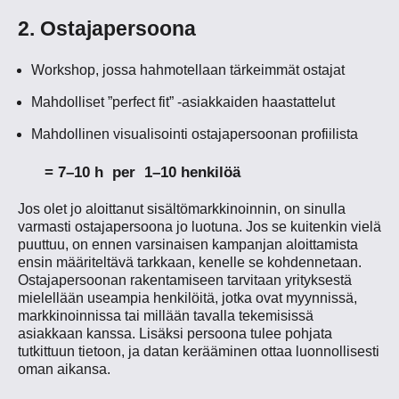
2. Ostajapersoona
Workshop, jossa hahmotellaan tärkeimmät ostajat
Mahdolliset ”perfect fit” -asiakkaiden haastattelut
Mahdollinen visualisointi ostajapersoonan profiilista
= 7–10 h per 1–10 henkilöä
Jos olet jo aloittanut sisältömarkkinoinnin, on sinulla
varmasti ostajapersoona jo luotuna. Jos se kuitenkin vielä
puuttuu, on ennen varsinaisen kampanjan aloittamista
ensin määriteltävä tarkkaan, kenelle se kohdennetaan.
Ostajapersoonan rakentamiseen tarvitaan yrityksestä
mielellään useampia henkilöitä, jotka ovat myynnissä,
markkinoinnissa tai millään tavalla tekemisissä
asiakkaan kanssa. Lisäksi persoona tulee pohjata
tutkittuun tietoon, ja datan kerääminen ottaa luonnollisesti
oman aikansa.