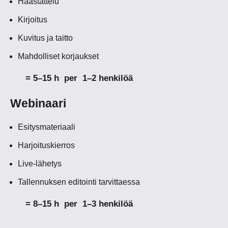
Haastattelu
Kirjoitus
Kuvitus ja taitto
Mahdolliset korjaukset
= 5–15 h
per 1–2 henkilöä
Webinaari
Esitysmateriaali
Harjoituskierros
Live-lähetys
Tallennuksen editointi tarvittaessa
= 8–15 h per 1–3 henkilöä