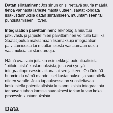
Datan siirtäminen:
Jos sinun on siirrettävä suuria määriä
tietoa vanhasta järjestelmästä uuteen, saatat kohdata
lisäkustannuksia datan siirtämiseen, muuntamiseen tai
puhdistamiseen liittyen.
Integraation päivittäminen:
Teknologia muuttuu
jatkuvasti, ja järjestelmien päivittäminen voi tulla kalliiksi.
Saatat joutua maksamaan lisämaksuja integraation
päivittämisestä tai muuttamisesta vastaamaan uusia
vaatimuksia tai standardeja.
Nämä ovat vain joitakin esimerkkejä potentiaalisista
"piilotetuista" kustannuksista, joita voi syntyä
integraatioprosessin aikana tai sen jälkeen. On tärkeää
huomioida nämä mahdolliset kustannukset ja suunnitella
niiden varalle. Joka tapauksessa on suositeltavaa
keskustella potentiaalisista kustannuksista integraatiota
tarjoavan tahon kanssa saadaksesi tarkan kuvan koko
prosessin kustannuksista.
Data