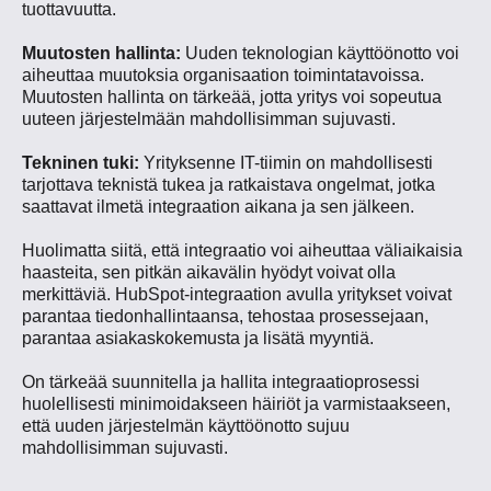
tuottavuutta.
Muutosten hallinta:
Uuden teknologian käyttöönotto voi
aiheuttaa muutoksia organisaation toimintatavoissa.
Muutosten hallinta on tärkeää, jotta yritys voi sopeutua
uuteen järjestelmään mahdollisimman sujuvasti.
Tekninen tuki:
Yrityksenne IT-tiimin on mahdollisesti
tarjottava teknistä tukea ja ratkaistava ongelmat, jotka
saattavat ilmetä integraation aikana ja sen jälkeen.
Huolimatta siitä, että integraatio voi aiheuttaa väliaikaisia
haasteita, sen pitkän aikavälin hyödyt voivat olla
merkittäviä. HubSpot-integraation avulla yritykset voivat
parantaa tiedonhallintaansa, tehostaa prosessejaan,
parantaa asiakaskokemusta ja lisätä myyntiä.
On tärkeää suunnitella ja hallita integraatioprosessi
huolellisesti minimoidakseen häiriöt ja varmistaakseen,
että uuden järjestelmän käyttöönotto sujuu
mahdollisimman sujuvasti.