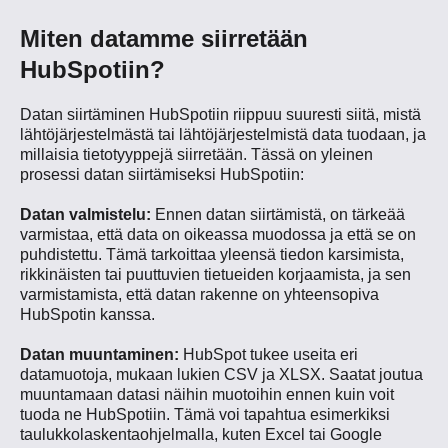
Miten datamme siirretään
HubSpotiin?
Datan siirtäminen HubSpotiin riippuu suuresti siitä, mistä
lähtöjärjestelmästä tai lähtöjärjestelmistä data tuodaan, ja
millaisia tietotyyppejä siirretään. Tässä on yleinen
prosessi datan siirtämiseksi HubSpotiin:
Datan valmistelu:
Ennen datan siirtämistä, on tärkeää
varmistaa, että data on oikeassa muodossa ja että se on
puhdistettu. Tämä tarkoittaa yleensä tiedon karsimista,
rikkinäisten tai puuttuvien tietueiden korjaamista, ja sen
varmistamista, että datan rakenne on yhteensopiva
HubSpotin kanssa.
Datan muuntaminen:
HubSpot tukee useita eri
datamuotoja, mukaan lukien CSV ja XLSX. Saatat joutua
muuntamaan datasi näihin muotoihin ennen kuin voit
tuoda ne HubSpotiin. Tämä voi tapahtua esimerkiksi
taulukkolaskentaohjelmalla, kuten Excel tai Google