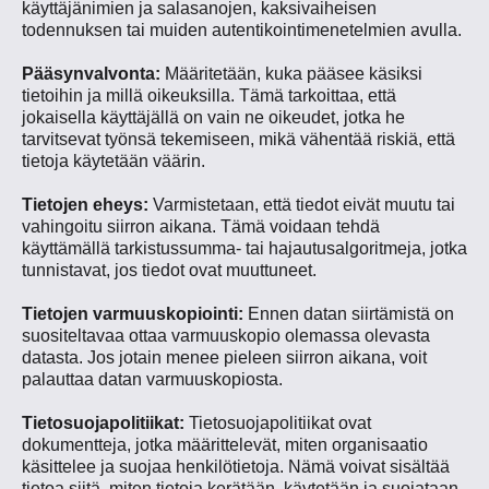
käyttäjänimien ja salasanojen, kaksivaiheisen
todennuksen tai muiden autentikointimenetelmien avulla.
Pääsynvalvonta:
Määritetään, kuka pääsee käsiksi
tietoihin ja millä oikeuksilla. Tämä tarkoittaa, että
jokaisella käyttäjällä on vain ne oikeudet, jotka he
tarvitsevat työnsä tekemiseen, mikä vähentää riskiä, että
tietoja käytetään väärin.
Tietojen eheys:
Varmistetaan, että tiedot eivät muutu tai
vahingoitu siirron aikana. Tämä voidaan tehdä
käyttämällä tarkistussumma- tai hajautusalgoritmeja, jotka
tunnistavat, jos tiedot ovat muuttuneet.
Tietojen varmuuskopiointi:
Ennen datan siirtämistä on
suositeltavaa ottaa varmuuskopio olemassa olevasta
datasta. Jos jotain menee pieleen siirron aikana, voit
palauttaa datan varmuuskopiosta.
Tietosuojapolitiikat:
Tietosuojapolitiikat ovat
dokumentteja, jotka määrittelevät, miten organisaatio
käsittelee ja suojaa henkilötietoja. Nämä voivat sisältää
tietoa siitä, miten tietoja kerätään, käytetään ja suojataan,