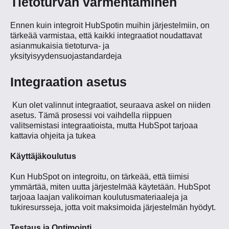
Tietoturvan varmentaminen
Ennen kuin integroit HubSpotin muihin järjestelmiin, on
tärkeää varmistaa, että kaikki integraatiot noudattavat
asianmukaisia tietoturva- ja
yksityisyydensuojastandardeja
Integraation asetus
Kun olet valinnut integraatiot, seuraava askel on niiden
asetus. Tämä prosessi voi vaihdella riippuen
valitsemistasi integraatioista, mutta HubSpot tarjoaa
kattavia ohjeita ja tukea
Käyttäjäkoulutus
Kun HubSpot on integroitu, on tärkeää, että tiimisi
ymmärtää, miten uutta järjestelmää käytetään. HubSpot
tarjoaa laajan valikoiman koulutusmateriaaleja ja
tukiresursseja, jotta voit maksimoida järjestelmän hyödyt.
Testaus ja Optimointi