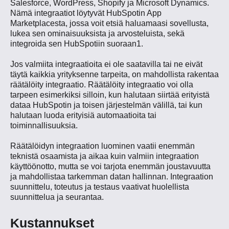
Salesforce, WordPress, Shopify ja Microsoft Dynamics.
Nämä integraatiot löytyvät HubSpotin App
Marketplacesta, jossa voit etsiä haluamaasi sovellusta,
lukea sen ominaisuuksista ja arvosteluista, sekä
integroida sen HubSpotiin suoraan​1​.
Jos valmiita integraatioita ei ole saatavilla tai ne eivät
täytä kaikkia yrityksenne tarpeita, on mahdollista rakentaa
räätälöity integraatio. Räätälöity integraatio voi olla
tarpeen esimerkiksi silloin, kun halutaan siirtää erityistä
dataa HubSpotin ja toisen järjestelmän välillä, tai kun
halutaan luoda erityisiä automaatioita tai
toiminnallisuuksia.
Räätälöidyn integraation luominen vaatii enemmän
teknistä osaamista ja aikaa kuin valmiin integraation
käyttöönotto, mutta se voi tarjota enemmän joustavuutta
ja mahdollistaa tarkemman datan hallinnan. Integraation
suunnittelu, toteutus ja testaus vaativat huolellista
suunnittelua ja seurantaa​.
Kustannukset