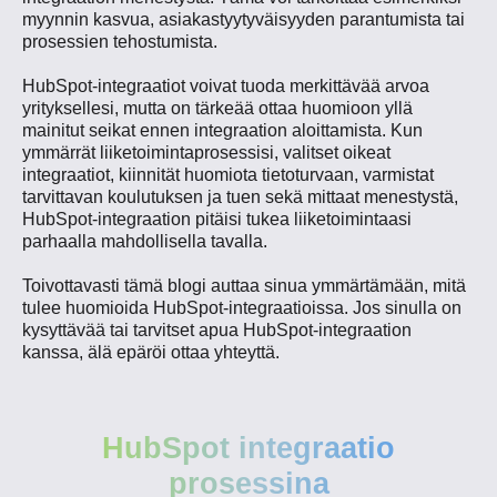
myynnin kasvua, asiakastyytyväisyyden parantumista tai
prosessien tehostumista.
HubSpot-integraatiot voivat tuoda merkittävää arvoa
yrityksellesi, mutta on tärkeää ottaa huomioon yllä
mainitut seikat ennen integraation aloittamista. Kun
ymmärrät liiketoimintaprosessisi, valitset oikeat
integraatiot, kiinnität huomiota tietoturvaan, varmistat
tarvittavan koulutuksen ja tuen sekä mittaat menestystä,
HubSpot-integraation pitäisi tukea liiketoimintaasi
parhaalla mahdollisella tavalla.
Toivottavasti tämä blogi auttaa sinua ymmärtämään, mitä
tulee huomioida HubSpot-integraatioissa. Jos sinulla on
kysyttävää tai tarvitset apua HubSpot-integraation
kanssa, älä epäröi ottaa yhteyttä.
HubSpot integraatio
prosessina