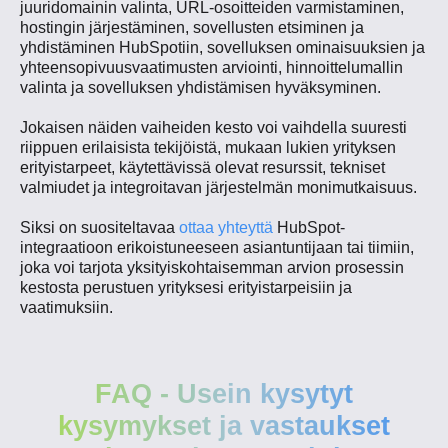
juuridomainin valinta, URL-osoitteiden varmistaminen,
hostingin järjestäminen, sovellusten etsiminen ja
yhdistäminen HubSpotiin, sovelluksen ominaisuuksien ja
yhteensopivuusvaatimusten arviointi, hinnoittelumallin
valinta ja sovelluksen yhdistämisen hyväksyminen​.
Jokaisen näiden vaiheiden kesto voi vaihdella suuresti
riippuen erilaisista tekijöistä, mukaan lukien yrityksen
erityistarpeet, käytettävissä olevat resurssit, tekniset
valmiudet ja integroitavan järjestelmän monimutkaisuus.
Siksi on suositeltavaa
ottaa yhteyttä
HubSpot-
integraatioon erikoistuneeseen asiantuntijaan tai tiimiin,
joka voi tarjota yksityiskohtaisemman arvion prosessin
kestosta perustuen yrityksesi erityistarpeisiin ja
vaatimuksiin.
FAQ - Usein kysytyt
kysymykset ja vastaukset