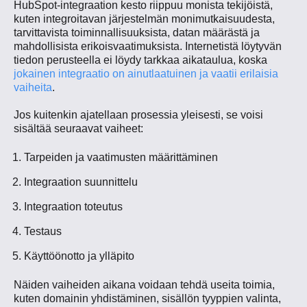
HubSpot-integraation kesto riippuu monista tekijöistä,
kuten integroitavan järjestelmän monimutkaisuudesta,
tarvittavista toiminnallisuuksista, datan määrästä ja
mahdollisista erikoisvaatimuksista. Internetistä löytyvän
tiedon perusteella ei löydy tarkkaa aikataulua, koska
jokainen integraatio on ainutlaatuinen ja vaatii erilaisia
vaiheita
.
Jos kuitenkin ajatellaan prosessia yleisesti, se voisi
sisältää seuraavat vaiheet:
Tarpeiden ja vaatimusten määrittäminen
Integraation suunnittelu
Integraation toteutus
Testaus
Käyttöönotto ja ylläpito
Näiden vaiheiden aikana voidaan tehdä useita toimia,
kuten domainin yhdistäminen, sisällön tyyppien valinta,