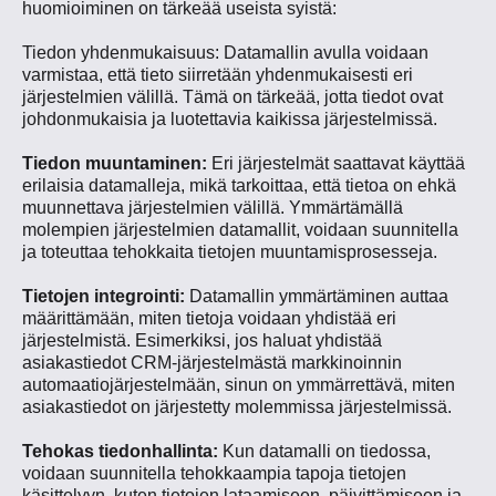
huomioiminen on tärkeää useista syistä:
Tiedon yhdenmukaisuus: Datamallin avulla voidaan
varmistaa, että tieto siirretään yhdenmukaisesti eri
järjestelmien välillä. Tämä on tärkeää, jotta tiedot ovat
johdonmukaisia ja luotettavia kaikissa järjestelmissä.
Tiedon muuntaminen:
Eri järjestelmät saattavat käyttää
erilaisia datamalleja, mikä tarkoittaa, että tietoa on ehkä
muunnettava järjestelmien välillä. Ymmärtämällä
molempien järjestelmien datamallit, voidaan suunnitella
ja toteuttaa tehokkaita tietojen muuntamisprosesseja.
Tietojen integrointi:
Datamallin ymmärtäminen auttaa
määrittämään, miten tietoja voidaan yhdistää eri
järjestelmistä. Esimerkiksi, jos haluat yhdistää
asiakastiedot CRM-järjestelmästä markkinoinnin
automaatiojärjestelmään, sinun on ymmärrettävä, miten
asiakastiedot on järjestetty molemmissa järjestelmissä.
Tehokas tiedonhallinta:
Kun datamalli on tiedossa,
voidaan suunnitella tehokkaampia tapoja tietojen
käsittelyyn, kuten tietojen lataamiseen, päivittämiseen ja