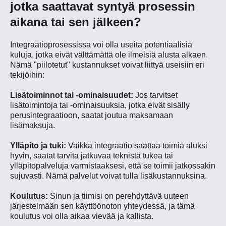
jotka saattavat syntyä prosessin
aikana tai sen jälkeen?
Integraatioprosessissa voi olla useita potentiaalisia
kuluja, jotka eivät välttämättä ole ilmeisiä alusta alkaen.
Nämä "piilotetut" kustannukset voivat liittyä useisiin eri
tekijöihin:
Lisätoiminnot tai -ominaisuudet:
Jos tarvitset
lisätoimintoja tai -ominaisuuksia, jotka eivät sisälly
perusintegraatioon, saatat joutua maksamaan
lisämaksuja.
Ylläpito ja tuki:
Vaikka integraatio saattaa toimia aluksi
hyvin, saatat tarvita jatkuvaa teknistä tukea tai
ylläpitopalveluja varmistaaksesi, että se toimii jatkossakin
sujuvasti. Nämä palvelut voivat tulla lisäkustannuksina.
Koulutus:
Sinun ja tiimisi on perehdyttävä uuteen
järjestelmään sen käyttöönoton yhteydessä, ja tämä
koulutus voi olla aikaa vievää ja kallista.