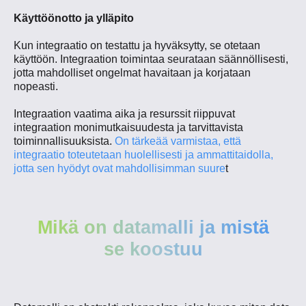
Käyttöönotto ja ylläpito
Kun integraatio on testattu ja hyväksytty, se otetaan
käyttöön. Integraation toimintaa seurataan säännöllisesti,
jotta mahdolliset ongelmat havaitaan ja korjataan
nopeasti.
Integraation vaatima aika ja resurssit riippuvat
integraation monimutkaisuudesta ja tarvittavista
toiminnallisuuksista.
On tärkeää varmistaa, että
integraatio toteutetaan huolellisesti ja ammattitaidolla,
jotta sen hyödyt ovat mahdollisimman suure
t​
Mikä on datamalli ja mistä
se koostuu