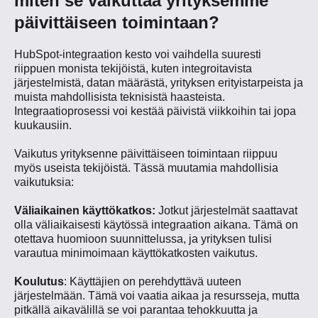
miten se vaikuttaa yrityksemme
päivittäiseen toimintaan?
HubSpot-integraation kesto voi vaihdella suuresti
riippuen monista tekijöistä, kuten integroitavista
järjestelmistä, datan määrästä, yrityksen erityistarpeista ja
muista mahdollisista teknisistä haasteista.
Integraatioprosessi voi kestää päivistä viikkoihin tai jopa
kuukausiin.
Vaikutus yrityksenne päivittäiseen toimintaan riippuu
myös useista tekijöistä. Tässä muutamia mahdollisia
vaikutuksia:
Väliaikainen käyttökatkos:
Jotkut järjestelmät saattavat
olla väliaikaisesti käytössä integraation aikana. Tämä on
otettava huomioon suunnittelussa, ja yrityksen tulisi
varautua minimoimaan käyttökatkosten vaikutus.
Koulutus
: Käyttäjien on perehdyttävä uuteen
järjestelmään. Tämä voi vaatia aikaa ja resursseja, mutta
pitkällä aikavälillä se voi parantaa tehokkuutta ja