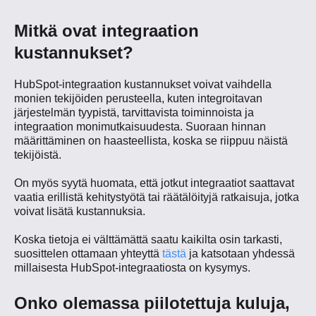
Mitkä ovat integraation
kustannukset?
HubSpot-integraation kustannukset voivat vaihdella
monien tekijöiden perusteella, kuten integroitavan
järjestelmän tyypistä, tarvittavista toiminnoista ja
integraation monimutkaisuudesta. Suoraan hinnan
määrittäminen on haasteellista, koska se riippuu näistä
tekijöistä.
On myös syytä huomata, että jotkut integraatiot saattavat
vaatia erillistä kehitystyötä tai räätälöityjä ratkaisuja, jotka
voivat lisätä kustannuksia.
Koska tietoja ei välttämättä saatu kaikilta osin tarkasti,
suosittelen ottamaan yhteyttä
tästä
ja katsotaan yhdessä
millaisesta HubSpot-integraatiosta on kysymys.
Onko olemassa piilotettuja kuluja,