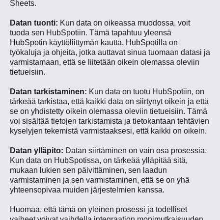
Sheets.
Datan tuonti:
Kun data on oikeassa muodossa, voit
tuoda sen HubSpotiin. Tämä tapahtuu yleensä
HubSpotin käyttöliittymän kautta. HubSpotilla on
työkaluja ja ohjeita, jotka auttavat sinua tuomaan datasi ja
varmistamaan, että se liitetään oikein olemassa oleviin
tietueisiin.
Datan tarkistaminen:
Kun data on tuotu HubSpotiin, on
tärkeää tarkistaa, että kaikki data on siirtynyt oikein ja että
se on yhdistetty oikein olemassa oleviin tietueisiin. Tämä
voi sisältää tietojen tarkistamista ja tietokantaan tehtävien
kyselyjen tekemistä varmistaaksesi, että kaikki on oikein.
Datan ylläpito:
Datan siirtäminen on vain osa prosessia.
Kun data on HubSpotissa, on tärkeää ylläpitää sitä,
mukaan lukien sen päivittäminen, sen laadun
varmistaminen ja sen varmistaminen, että se on yhä
yhteensopivaa muiden järjestelmien kanssa.
Huomaa, että tämä on yleinen prosessi ja todelliset
vaiheet voivat vaihdella integraation monimutkaisuuden