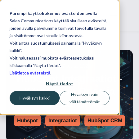
Parempi käyttökokemus evästeiden avulla
Sales Communications käyttää sivuillaan evästeitä,
joiden avulla palvelumme toimivat toivotulla tavalla
ja sisältömme ovat sinulle kiinnostavia.
Voit antaa suostumuksesi painamalla ”Hyväksyn
kaikki”.
Voit halutessasi muokata evästeasetuksiasi
klikkaamalla "Näytä tiedot".
26 kesäkuuta, 2023
Lisätietoa evästeistä
.
HubSpot Integraatiot -
Näytä tiedot
Käytännön Opas ja
Hyväksyn vain
Hyväksyn kaikki
Parhaat Vinkit
välttämättömät
Hubspot
Integraatiot
HubSpot CRM