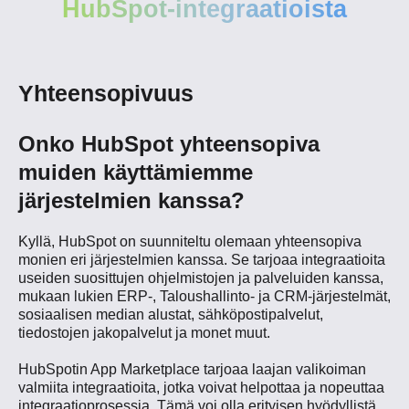
HubSpot-integraatioista
Yhteensopivuus
Onko HubSpot yhteensopiva
muiden käyttämiemme
järjestelmien kanssa?
Kyllä, HubSpot on suunniteltu olemaan yhteensopiva
monien eri järjestelmien kanssa. Se tarjoaa integraatioita
useiden suosittujen ohjelmistojen ja palveluiden kanssa,
mukaan lukien ERP-, Taloushallinto- ja CRM-järjestelmät,
sosiaalisen median alustat, sähköpostipalvelut,
tiedostojen jakopalvelut ja monet muut.
HubSpotin App Marketplace tarjoaa laajan valikoiman
valmiita integraatioita, jotka voivat helpottaa ja nopeuttaa
integraatioprosessia. Tämä voi olla erityisen hyödyllistä,