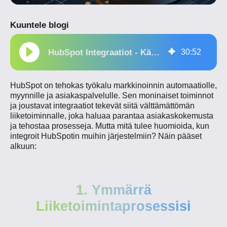
Kuuntele blogi
HubSpot Integraatiot - Käytännön Opas ja Parhaat Vinkit
30
:
52
HubSpot on tehokas työkalu markkinoinnin automaatiolle,
myynnille ja asiakaspalvelulle. Sen moninaiset toiminnot
ja joustavat integraatiot tekevät siitä välttämättömän
liiketoiminnalle, joka haluaa parantaa asiakaskokemusta
ja tehostaa prosesseja. Mutta mitä tulee huomioida, kun
integroit HubSpotin muihin järjestelmiin? Näin pääset
alkuun:
1. Ymmärrä
Liiketoimintaprosessisi