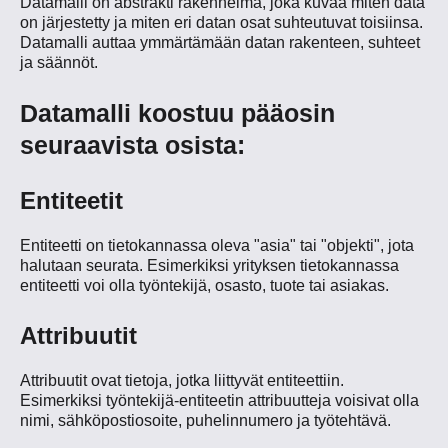
Datamalli on abstrakti rakennelma, joka kuvaa miten data
on järjestetty ja miten eri datan osat suhteutuvat toisiinsa.
Datamalli auttaa ymmärtämään datan rakenteen, suhteet
ja säännöt.
Datamalli koostuu pääosin
seuraavista osista:
Entiteetit
Entiteetti on tietokannassa oleva "asia" tai "objekti", jota
halutaan seurata. Esimerkiksi yrityksen tietokannassa
entiteetti voi olla työntekijä, osasto, tuote tai asiakas.
Attribuutit
Attribuutit ovat tietoja, jotka liittyvät entiteettiin.
Esimerkiksi työntekijä-entiteetin attribuutteja voisivat olla
nimi, sähköpostiosoite, puhelinnumero ja työtehtävä.