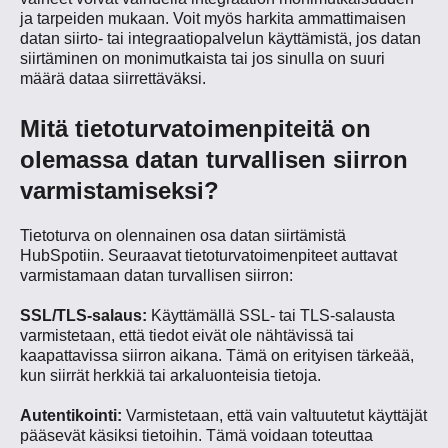
ja tarpeiden mukaan. Voit myös harkita ammattimaisen
datan siirto- tai integraatiopalvelun käyttämistä, jos datan
siirtäminen on monimutkaista tai jos sinulla on suuri
määrä dataa siirrettäväksi.
Mitä tietoturvatoimenpiteitä on
olemassa datan turvallisen siirron
varmistamiseksi?
Tietoturva on olennainen osa datan siirtämistä
HubSpotiin. Seuraavat tietoturvatoimenpiteet auttavat
varmistamaan datan turvallisen siirron:
SSL/TLS-salaus:
Käyttämällä SSL- tai TLS-salausta
varmistetaan, että tiedot eivät ole nähtävissä tai
kaapattavissa siirron aikana. Tämä on erityisen tärkeää,
kun siirrät herkkiä tai arkaluonteisia tietoja.
Autentikointi:
Varmistetaan, että vain valtuutetut käyttäjät
pääsevät käsiksi tietoihin. Tämä voidaan toteuttaa