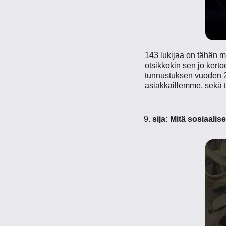
143 lukijaa on tähän 
otsikkokin sen jo ker
tunnustuksen vuoden 2
asiakkaillemme, sekä t
sija:
Mitä sosiaalis