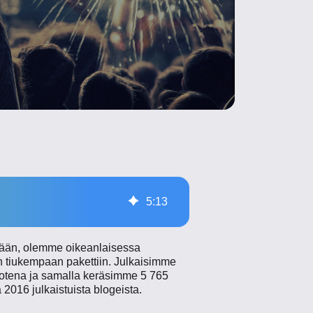
5
:
13
ssään, olemme oikeanlaisessa
 tiukempaan pakettiin. Julkaisimme
uotena ja samalla keräsimme 5 765
2016 julkaistuista blogeista.