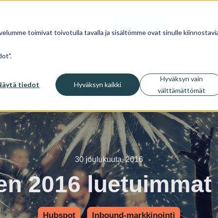
Blogi
Meistä
En
Varaa demo
velumme toimivat toivotulla tavalla ja sisältömme ovat sinulle kiinnostavia
ot".
Hyväksyn vain
Näytä tiedot
Hyväksyn kaikki
välttämättömät
30 joulukuuta, 2016
n 2016 luetuimmat 
Hubspot
Inbound-markkinointi