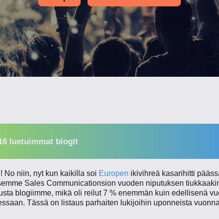
6 luetuimmat blogit
! No niin, nyt kun kaikilla soi
Europen
ikivihreä kasarihitti pää
semme Sales Communicationsion vuoden niputuksen tiukkaakin
sta blogiimme, mikä oli reilut 7 % enemmän kuin edellisenä v
ssaan. Tässä on listaus parhaiten lukijoihin uponneista vuonna 