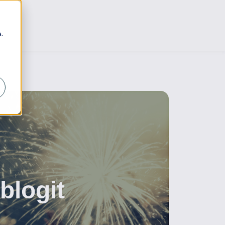
.
blogit