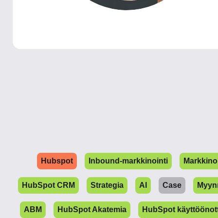
Hubspot
Inbound-markkinointi
Markkinoi
HubSpot CRM
Strategia
AI
Case
Myynn
ABM
HubSpot Akatemia
HubSpot käyttöönot