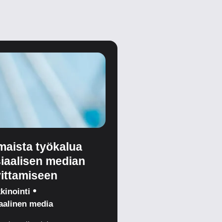
lmaista työkalua
iaalisen median
ittamiseen
kinointi
aalinen media