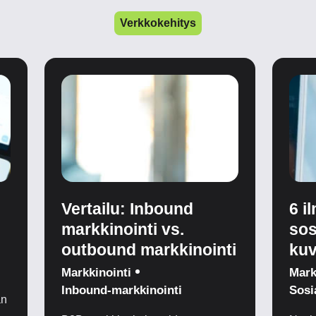
Verkkokehitys
Vertailu: Inbound
6 i
markkinointi vs.
sos
outbound markkinointi
kuv
Markkinointi
Mark
Inbound-markkinointi
Sosi
an