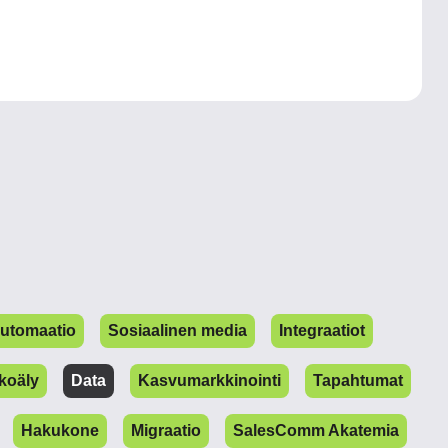
automaatio
Sosiaalinen media
Integraatiot
koäly
Data
Kasvumarkkinointi
Tapahtumat
Hakukone
Migraatio
SalesComm Akatemia