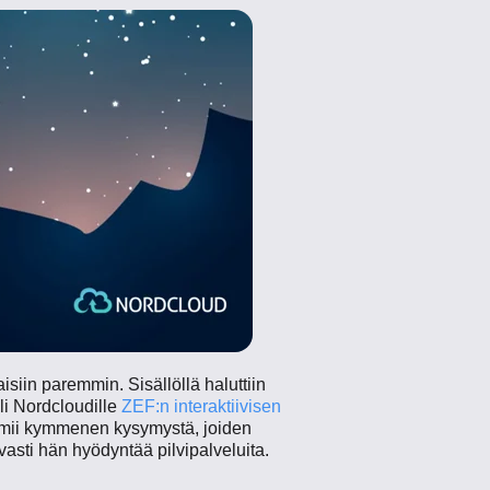
aisiin paremmin. Sisällöllä haluttiin
li Nordcloudille
ZEF:n interaktiivisen
imii kymmenen kysymystä, joiden
asti hän hyödyntää pilvipalveluita.