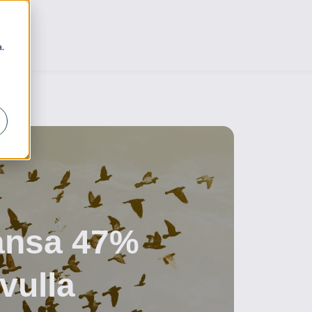
.
aansa 47%
avulla