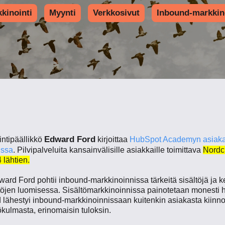
kinointi
Myynti
Verkkosivut
Inbound-markkin
Edward Ford
ntipäällikkö
kirjoittaa
HubSpot Academyn asiakas
issa
. Pilvipalveluita kansainvälisille asiakkaille toimittava
Nordc
 lähtien.
ward Ford pohtii inbound-markkinoinnissa tärkeitä sisältöjä ja
ltöjen luomisessa. Sisältömarkkinoinnissa painotetaan monesti h
 lähestyi inbound-markkinoinnissaan kuitenkin asiakasta kiinno
ulmasta, erinomaisin tuloksin.