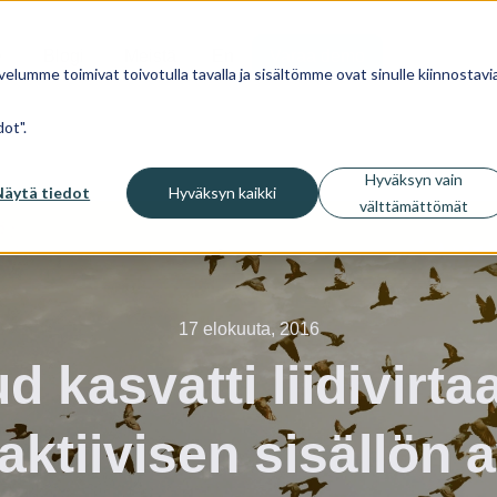
Blogi
Meistä
En
Varaa demo
velumme toimivat toivotulla tavalla ja sisältömme ovat sinulle kiinnostavia
ot".
Hyväksyn vain
Näytä tiedot
Hyväksyn kaikki
välttämättömät
17 elokuuta, 2016
d kasvatti liidivirt
aktiivisen sisällön 