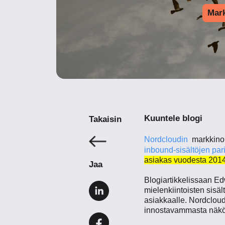
Mark
Kuuntele blogi
Takaisin
Nordcloudin
markkinoi
inbound-sisältöjen par
asiakas vuodesta 2014
Jaa
Blogiartikkelissaan Ed
mielenkiintoisten sisä
asiakkaalle. Nordcloud
innostavammasta näkök