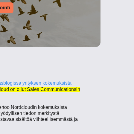
ointi
blogissa yrityksen kokemuksista
loud on ollut Sales Communicationsin
 kertoo Nordcloudin kokemuksista
yödyllisen tiedon merkitystä
stavaa sisältöä viihteellisemmästä ja