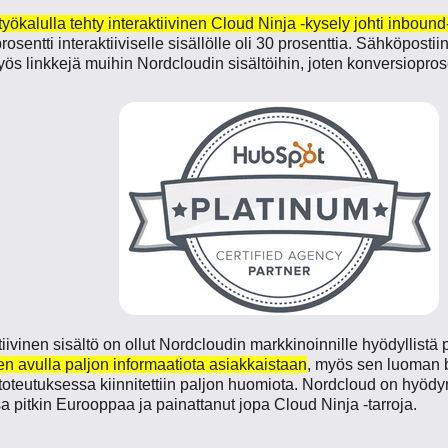
yökalulla tehty interaktiivinen Cloud Ninja -kysely
johti inbound
sentti interaktiiviselle sisällölle oli 30 prosenttia. Sähköpostii
s linkkejä muihin Nordcloudin sisältöihin, joten konversioprosen
ivinen sisältö on ollut Nordcloudin markkinoinnille hyödyllistä pa
en avulla paljon informaatiota asiakkaistaan
, myös sen luoman 
toteutuksessa kiinnitettiin paljon huomiota. Nordcloud on hyöd
a pitkin Eurooppaa ja painattanut jopa Cloud Ninja -tarroja.