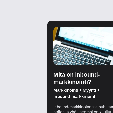
Mitä on inbound-
markkinointi?
Markkinointi
Myynti
Inbound-markkinointi
Inbound-markkinoinnista puhuta
paljon ja yhä useampi on kuullut