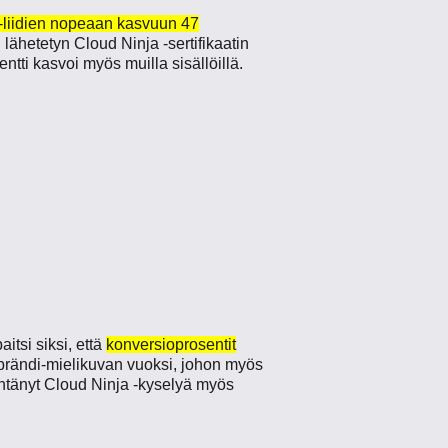
-liidien nopeaan kasvuun 47
n lähetetyn Cloud Ninja -sertifikaatin
tti kasvoi myös muilla sisällöillä.
itsi siksi, että
konversioprosentit
brändi-mielikuvan vuoksi, johon myös
yntänyt Cloud Ninja -kyselyä myös