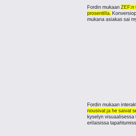
Fordin mukaan
ZEF:n t
prosentilla.
Konversiopro
mukana asiakas sai myö
Fordin mukaan interakti
nousivat ja he saivat s
kyselyn visuaalisessa 
erilaisissa tapahtumiss