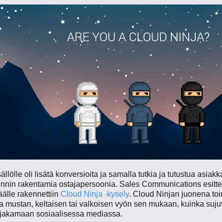
llölle oli lisätä konversioita ja samalla tutkia ja tutustua asiakk
innin rakentamia ostajapersoonia. Sales Communications esitte
äälle rakennettiin
Cloud Ninja -kysely
. Cloud Ninjan juonena to
aa mustan, keltaisen tai valkoisen vyön sen mukaan, kuinka sujuv
 jakamaan sosiaalisessa mediassa.