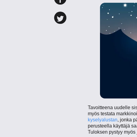
Tavoitteena uudelle sisä
myös testata markkino
kyselyalustan
, jonka p
perusteella käyttäjä s
Tuloksen pystyy myös