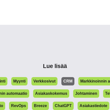
Lue lisää
nti
Myynti
Verkkosivut
CRM
Markkinoinnin 
in automaatio
Asiakaskokemus
Johtaminen
Te
to
RevOps
Breeze
ChatGPT
Asiakastiedote