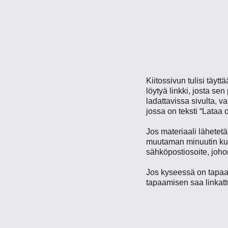
Kiitossivun tulisi täytt
löytyä linkki, josta se
ladattavissa sivulta, v
jossa on teksti “Lataa 
Jos materiaali lähetetä
muutaman minuutin kulu
sähköpostiosoite, johon
Jos kyseessä on tapaami
tapaamisen saa linkatt