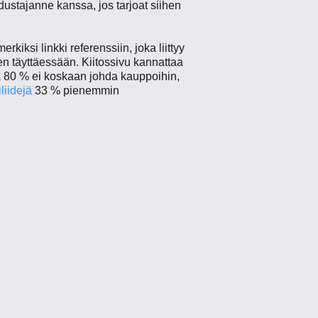
ustajanne kanssa, jos tarjoat siihen
kiksi linkki referenssiin, joka liittyy
en täyttäessään. Kiitossivu kannattaa
tä 80 % ei koskaan johda kauppoihin,
iidejä
33 % pienemmin