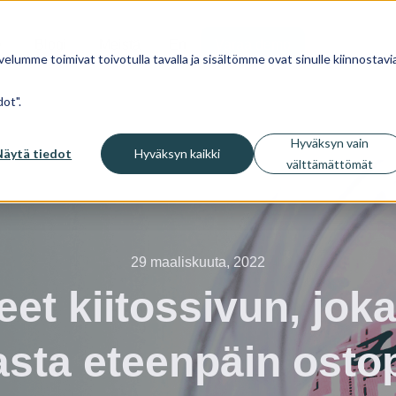
Blogi
Meistä
En
Varaa demo
velumme toimivat toivotulla tavalla ja sisältömme ovat sinulle kiinnostavia
ot".
Hyväksyn vain
Näytä tiedot
Hyväksyn kaikki
välttämättömät
29 maaliskuuta, 2022
eet kiitossivun, jok
asta eteenpäin ostop