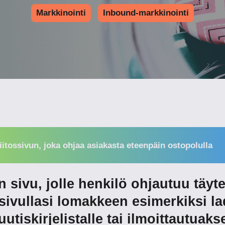
Markkinointi
Inbound-markkinointi
kiitossivun, joka ohjaa asiakasta eteenpäin ostopolulla
n sivu, jolle henkilö ohjautuu täyt
sivullasi lomakkeen esimerkiksi l
 uutiskirjelistalle tai ilmoittautua