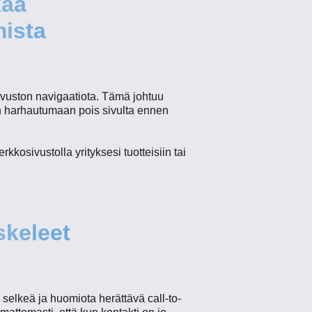
kaa
mista
sivuston navigaatiota. Tämä johtuu
ijan harhautumaan pois sivulta ennen
rkkosivustolla yrityksesi tuotteisiin tai
skeleet
 selkeä ja huomiota herättävä call-to-