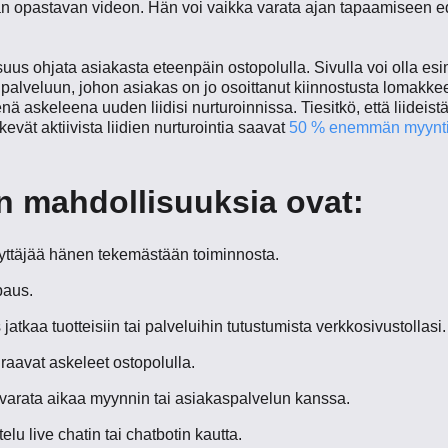
n opastavan videon. Hän voi vaikka varata ajan tapaamiseen ed
uus ohjata asiakasta eteenpäin ostopolulla. Sivulla voi olla esimer
i palveluun, johon asiakas on jo osoittanut kiinnostusta lomakke
ä askeleena uuden liidisi nurturoinnissa. Tiesitkö, että liideis
ekevät aktiivista liidien nurturointia saavat
50 % enemmän myyntil
n mahdollisuuksia ovat:
äyttäjää hänen tekemästään toiminnosta.
paus.
jatkaa tuotteisiin tai palveluihin tutustumista verkkosivustollasi.
aavat askeleet ostopolulla.
varata aikaa myynnin tai asiakaspalvelun kanssa.
lu live chatin tai chatbotin kautta.