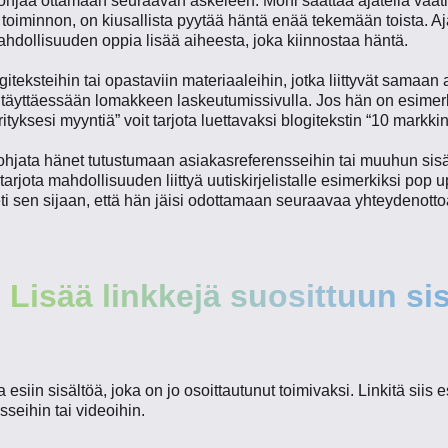
a ohjaa ottamaan seuraavan askeleen. Moni saattaa ajatella vaati
toiminnon, on kiusallista pyytää häntä enää tekemään toista. Aja
mahdollisuuden oppia lisää aiheesta, joka kiinnostaa häntä.
ogiteksteihin tai opastaviin materiaaleihin, jotka liittyvät samaan
ta täyttäessään lomakkeen laskeutumissivulla. Jos hän on esim
ityksesi myyntiä” voit tarjota luettavaksi blogitekstin “10 mark
ohjata hänet tutustumaan asiakasreferensseihin tai muuhun sisäl
 tarjota mahdollisuuden liittyä uutiskirjelistalle esimerkiksi pop
ti sen sijaan, että hän jäisi odottamaan seuraavaa yhteydenotto
Lisää linkkejä suosittuun si
aa esiin sisältöä, joka on jo osoittautunut toimivaksi. Linkitä sii
sseihin tai videoihin.