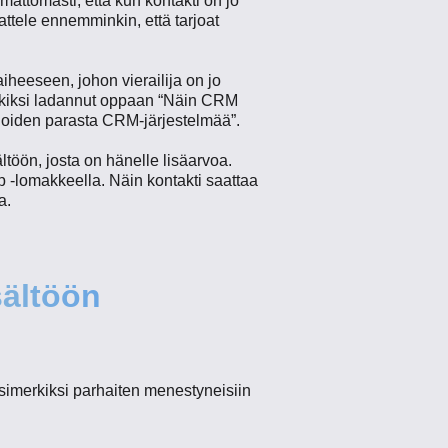
mattomasti, että kun kontakti on jo
ttele ennemminkin, että tarjoat
 aiheeseen, johon vierailija on jo
erkiksi ladannut oppaan “Näin CRM
kinoiden parasta CRM-järjestelmää”.
töön, josta on hänelle lisäarvoa.
 up -lomakkeella. Näin kontakti saattaa
a.
sältöön
s esimerkiksi parhaiten menestyneisiin