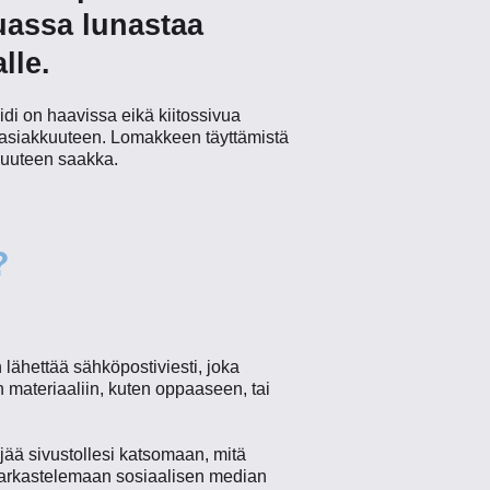
uassa lunastaa
lle.
iidi on haavissa eikä kiitossivua
tka asiakkuuteen. Lomakkeen täyttämistä
kuuteen saakka.
?
 lähettää sähköpostiviesti, joka
 materiaaliin, kuten oppaaseen, tai
 jää sivustollesi katsomaan, mitä
, tarkastelemaan sosiaalisen median