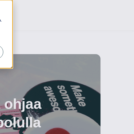
.
a ohjaa
olulla