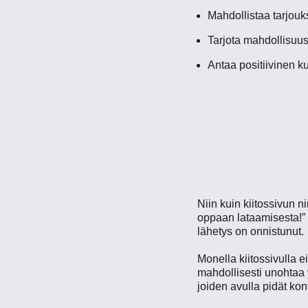
Mahdollistaa tarjou
Tarjota mahdollisuu
Antaa positiivinen ku
Niin kuin kiitossivun ni
oppaan lataamisesta!” ta
lähetys on onnistunut.
Monella kiitossivulla e
mahdollisesti unohtaa 
joiden avulla pidät kont