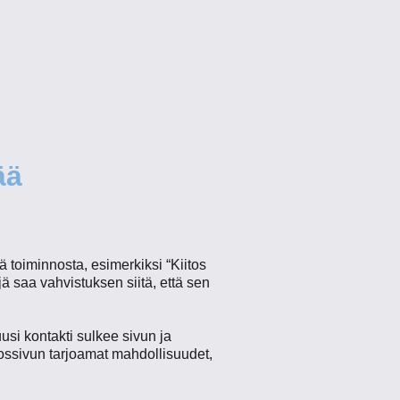
ää
tä toiminnosta, esimerkiksi “Kiitos
äjä saa vahvistuksen siitä, että sen
uusi kontakti sulkee sivun ja
tossivun tarjoamat mahdollisuudet,