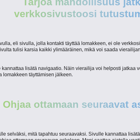
Tarjoa mahdollisuus jat
verkkosivustoosi tutustu
lla, eli sivulla, jolla kontakti täyttää lomakkeen, ei ole verkko
sivulta tulisi karsia kaikki ylimääräinen, mikä voi saada vierail
.
 kannattaa lisätä navigaatio. Näin vierailija voi helposti jatkaa ve
ta lomakkeen täyttämisen jälkeen.
Ohjaa ottamaan seuraavat a
le selväksi, mitä tapahtuu seuraavaksi. Sivulle kannattaa lisätä