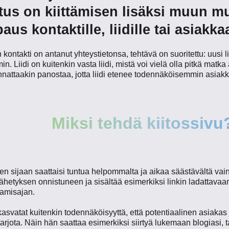
itus on kiittämisen lisäksi muun m
us kontaktille, liidille tai asiakkaa
n kontakti on antanut yhteystietonsa, tehtävä on suoritettu: uusi l
min. Liidi on kuitenkin vasta liidi, mistä voi vielä olla pitkä ma
nattaakin panostaa, jotta liidi etenee todennäköisemmin asiak
Miksi tehdä kiitossivu
en sijaan saattaisi tuntua helpommalta ja aikaa säästävältä vain
hetyksen onnistuneen ja sisältää esimerkiksi linkin ladattavaan
aamisajan.
kasvatat kuitenkin todennäköisyyttä, että potentiaalinen asiakas
 tarjota. Näin hän saattaa esimerkiksi siirtyä lukemaan blogiasi