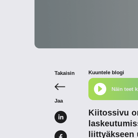
Kuuntele blogi
Takaisin
Näin teet 
Jaa
Kiitossivu o
laskeutumis
liittyäkseen