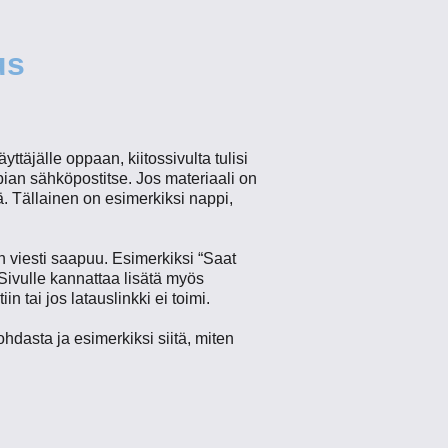
us
yttäjälle oppaan, kiitossivulta tulisi
 pian sähköpostitse. Jos materiaali on
lä. Tällainen on esimerkiksi nappi,
n viesti saapuu. Esimerkiksi “Saat
Sivulle kannattaa lisätä myös
n tai jos latauslinkki ei toimi.
hdasta ja esimerkiksi siitä, miten