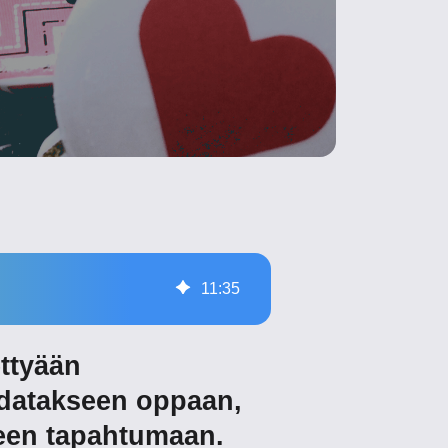
11
:
35
ettyään
adatakseen oppaan,
kseen tapahtumaan.