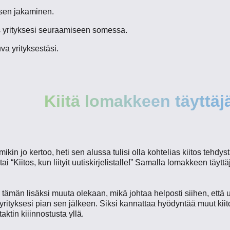
ksen jakaminen.
s yrityksesi seuraamiseen somessa.
va yrityksestäsi.
Kiitä lomakkeen täyttäj
mikin jo kertoo, heti sen alussa tulisi olla kohtelias kiitos tehdys
i “Kiitos, kun liityit uutiskirjelistalle!” Samalla lomakkeen täytt
i tämän lisäksi muuta olekaan, mikä johtaa helposti siihen, että 
yrityksesi pian sen jälkeen. Siksi kannattaa hyödyntää muut kii
aktin kiiinnostusta yllä.