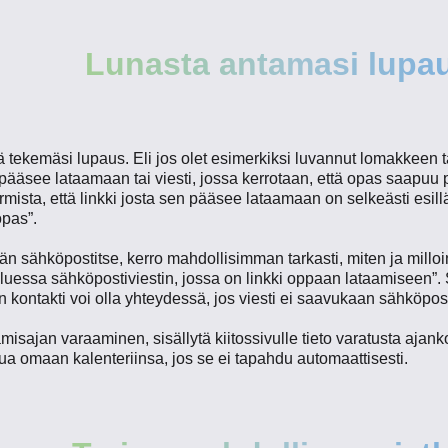
Lunasta antamasi lupa
ää tekemäsi lupaus. Eli jos olet esimerkiksi luvannut lomakkeen tä
n pääsee lataamaan tai viesti, jossa kerrotaan, että opas saapuu
armista, että linkki josta sen pääsee lataamaan on selkeästi esil
opas”.
än sähköpostitse, kerro mahdollisimman tarkasti, miten ja milloi
essa sähköpostiviestin, jossa on linkki oppaan lataamiseen”. 
 kontakti voi olla yhteydessä, jos viesti ei saavukaan sähköpostii
sajan varaaminen, sisällytä kiitossivulle tieto varatusta ajanko
ua omaan kalenteriinsa, jos se ei tapahdu automaattisesti.