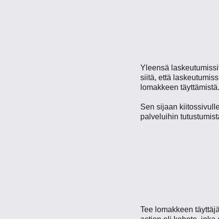
Yleensä laskeutumissivu
siitä, että laskeutumis
lomakkeen täyttämistä
Sen sijaan kiitossivulle
palveluihin tutustumis
Tee lomakkeen täyttäjäl