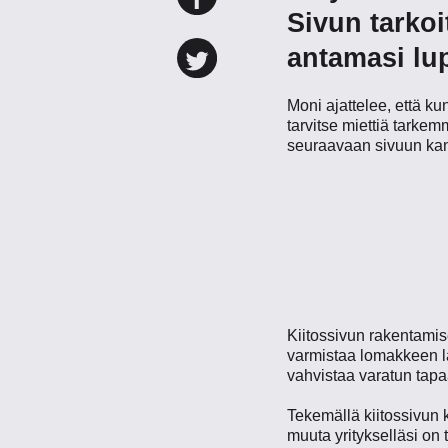
Sivun tarko
antamasi lupa
Moni ajattelee, että ku
tarvitse miettiä tarkem
seuraavaan sivuun kan
Kiitossivun rakentamis
varmistaa lomakkeen lä
vahvistaa varatun tap
Tekemällä kiitossivun 
muuta yritykselläsi on