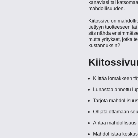
kanaviasi tai katsomaa
mahdollisuuden.
Kiitossivu on mahdollis
tiettyyn tuotteeseen ta
siis nähdä ensimmäisen
mutta yritykset, jotka t
kustannuksin?
Kiitossivu
Kiittää lomakkeen t
Lunastaa annettu lu
Tarjota mahdollisuus 
Ohjata ottamaan seur
Antaa mahdollisuus 
Mahdollistaa keskuste