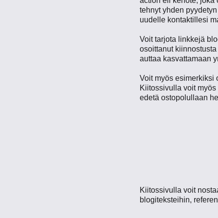
action eli kehote, jok
tehnyt yhden pyydetyn 
uudelle kontaktillesi 
Voit tarjota linkkejä bl
osoittanut kiinnostus
auttaa kasvattamaan yr
Voit myös esimerkiksi 
Kiitossivulla voit myös
edetä ostopolullaan he
Kiitossivulla voit nost
blogiteksteihin, referen