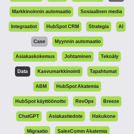
Markkinoinnin automaatio
Sosiaalinen media
Integraatiot
HubSpot CRM
Strategia
AI
Case
Myynnin automaatio
Asiakaskokemus
Johtaminen
Tekoäly
Data
Kasvumarkkinointi
Tapahtumat
ABM
HubSpot Akatemia
HubSpot käyttöönotto
RevOps
Breeze
ChatGPT
Asiakastiedote
Hakukone
Migraatio
SalesComm Akatemia