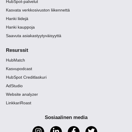
HubSpot-palvelut
Kasvata verkkosivuston liikennettä
Hanki liidejä
Hanki kauppoja
Saavuta asiakastyytyväisyyttä
Resurssit
HubMatch
Kasvupodcast
HubSpot Creditlaskuri
AdStudio
Website analyzer
LinkkariRoast
Sosiaalinen media