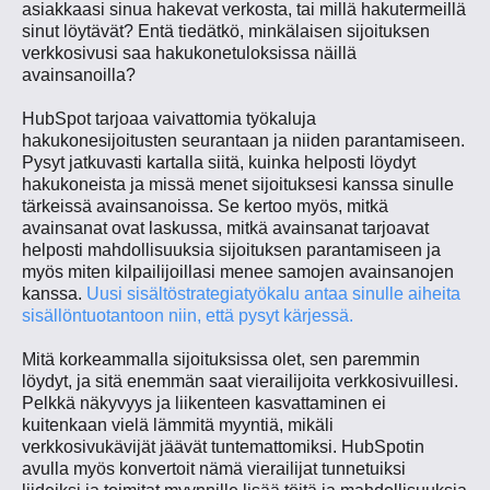
asiakkaasi sinua hakevat verkosta, tai millä hakutermeillä
sinut löytävät? Entä tiedätkö, minkälaisen sijoituksen
verkkosivusi saa hakukonetuloksissa näillä
avainsanoilla?
HubSpot tarjoaa vaivattomia työkaluja
hakukonesijoitusten seurantaan ja niiden parantamiseen.
Pysyt jatkuvasti kartalla siitä, kuinka helposti löydyt
hakukoneista ja missä menet sijoituksesi kanssa sinulle
tärkeissä avainsanoissa. Se kertoo myös, mitkä
avainsanat ovat laskussa, mitkä avainsanat tarjoavat
helposti mahdollisuuksia sijoituksen parantamiseen ja
myös miten kilpailijoillasi menee samojen avainsanojen
kanssa.
Uusi sisältöstrategiatyökalu antaa sinulle aiheita
sisällöntuotantoon niin, että pysyt kärjessä.
Mitä korkeammalla sijoituksissa olet, sen paremmin
löydyt, ja sitä enemmän saat vierailijoita verkkosivuillesi.
Pelkkä näkyvyys ja liikenteen kasvattaminen ei
kuitenkaan vielä lämmitä myyntiä, mikäli
verkkosivukävijät jäävät tuntemattomiksi. HubSpotin
avulla myös konvertoit nämä vierailijat tunnetuiksi