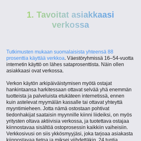
1. Tavoitat asiakkaasi
verkossa
Tutkimusten mukaan suomalaisista yhteensä 88
prosenttia käyttää verkkoa
. Väestöryhmissä 16–54-vuotta
internetin käyttö on lähes sataprosenttista. Näin ollen
asiakkaasi ovat verkossa.
Verkon käytön arkipäiväistymisen myötä ostajat
hankintaansa harkitessaan ottavat selvää yhä enemmän
tuotteista ja palveluista etukäteen internetissä, ennen
kuin astelevat myymälän kassalle tai ottavat yhteyttä
myyntimieheen. Jotta nämä ostostaan pohtivat
tiedonhakijat saataisin myynnille kiinni liideiksi, on myös
yritysten oltava aktiivisia verkossa, ja tuotettava ostajaa
kiinnostavaa sisältöä ostoprosessin kaikkiin vaiheisiin.
Verkkosivusi on siis ykkösmyyjäsi, joka tarjoaa asiakasta
kiinnostavaa tietoa ja miksei viihdettäkin, 24 tuntia