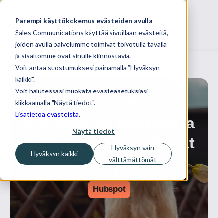
Parempi käyttökokemus evästeiden avulla
Sales Communications käyttää sivuillaan evästeitä,
joiden avulla palvelumme toimivat toivotulla tavalla
ja sisältömme ovat sinulle kiinnostavia.
Voit antaa suostumuksesi painamalla ”Hyväksyn
kaikki”.
Voit halutessasi muokata evästeasetuksiasi
klikkaamalla "Näytä tiedot".
18 heinäkuuta, 2019
Lisätietoa evästeistä
.
HubSpot on tehokas ja
Näytä tiedot
ketterä – näin vakuutat
Hyväksyn vain
Hyväksyn kaikki
esimiehesi
välttämättömät
Hubspot