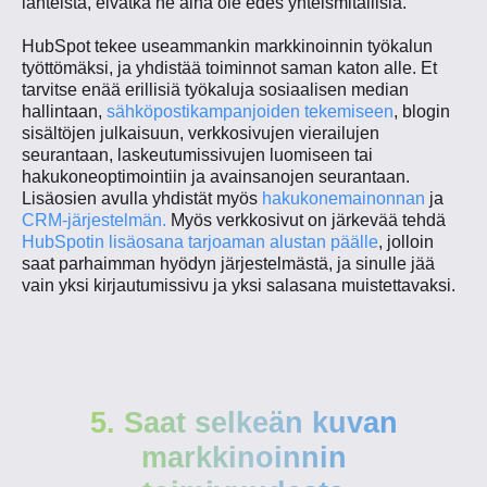
lähteistä, eivätkä ne aina ole edes yhteismitallisia.
HubSpot tekee useammankin markkinoinnin työkalun
työttömäksi, ja yhdistää toiminnot saman katon alle. Et
tarvitse enää erillisiä työkaluja sosiaalisen median
hallintaan,
sähköpostikampanjoiden tekemiseen
, blogin
sisältöjen julkaisuun, verkkosivujen vierailujen
seurantaan, laskeutumissivujen luomiseen tai
hakukoneoptimointiin ja avainsanojen seurantaan.
Lisäosien avulla yhdistät myös
hakukonemainonnan
ja
CRM-järjestelmän.
Myös verkkosivut on järkevää tehdä
HubSpotin lisäosana tarjoaman alustan päälle
, jolloin
saat parhaimman hyödyn järjestelmästä, ja sinulle jää
vain yksi kirjautumissivu ja yksi salasana muistettavaksi.
5. Saat selkeän kuvan
markkinoinnin