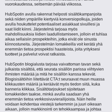
vuorokaudessa, seitsemän päivää viikossa.
HubSpotin avulla rakennat helposti sisältökampanjoita
sekä niiden ympärille kiertyviä konversiopolkuja, joiden
avulla houkuttelet potentiaaliset asiakkaat sivuillesi ja
saat liidit kiinni. Järjestelmä tarjoaa myös
mahdollisuuksia liidien laadullistamiseen, jolloin et tuhlaa
aikaa sellaisiin prospekteihin, jotka eivät ole sinusta
kiinnostuneita. Järjestelmän lomakkeilla voit kerätä yhä
enemmän tietoa prospektisi haasteista, joita yrityksesi
tuotteet ja palvelut voivat ratkaista.
HubSpotin blogialusta tarjoaa vaivattoman tavan sekä
julkaista sisältöä, että seurata sisällön parissa viihtyvien
ihmisten määrää ja mitä he sisällön kanssa tekevät.
Blogisisältöihin liitettävät CTA:t seuraavat muun muassa
klikkausten määriä ja keräävät myös tiedon siitä, kuka
banneria klikkaa. Sisältötarjoukset sijoitetaan
lomakkeiden taakse, minkä avulla saadaan yhä
enemmän tietoa verkkosivuvierailijoista. Näin heille
voidaan kohdentaa viestejä tarkemmin ja juuri oikeaan
aikaan, jolloin markkinointi on tehokkaampaa ja johtaa