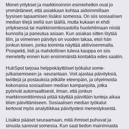
Monet yritykset ja markkinoinnin esimiehetkin ovat jo
ymmärtäneet, että asiakkaan kohtaa aidoimmillaan
fyysisen tapaamisen lisäksi somessa. On siis sosiaalisen
median tilejä siellä sun täällä, mutta kukaan ei ehdi
yrityksessä tai markkinointiosastolla huolehtimaan niistä
kunnolla ja paneutua asiaan. Kun asiakas sitten löytää
tilin, ja viimeinen päivitys on vuoden takaa, etsii hän
jonkun toisen, jonka toiminta näyttää aktiivisemmalta.
Prospekti, liidi ja mahdollinen tuleva kauppa on siis
menetetty ennen kuin ensimmäistä kontaktia edes saatiin.
HubSpot tarjoaa helppokäyttöiset työkalut some-
julkaisemiseen ja -seurantaan. Voit ajastaa päivityksiä,
twiittejä ja postauksia pitkälle eteenpäin, ja ohjelmoida
kokonaisia sosiaalisen median kampanjoita, jotka
pyörivät automaattisesti, ilman, että jonkun
markkinointitiimissä pitää käyttää päivittäin tunteja aikaa
tilien päivittämiseen. Sosiaalisen median työkalut
kertovat myös analytiikkaa päivitystesi menestyksestä.
Lisäksi pääset seuraamaan, mitä ihmiset puhuvat ja
sinusta sanovat somessa. Kun saat tiedon maininnasta