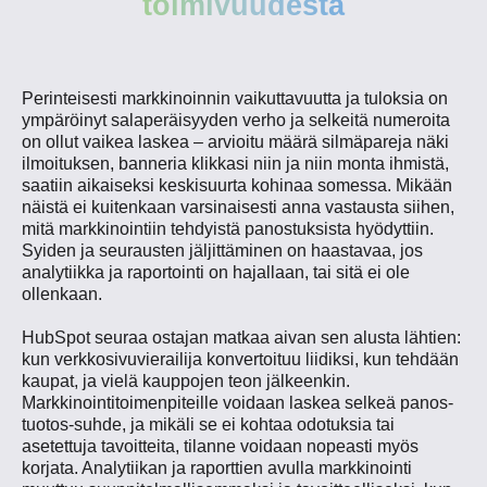
toimivuudesta
Perinteisesti markkinoinnin vaikuttavuutta ja tuloksia on
ympäröinyt salaperäisyyden verho ja selkeitä numeroita
on ollut vaikea laskea – arvioitu määrä silmäpareja näki
ilmoituksen, banneria klikkasi niin ja niin monta ihmistä,
saatiin aikaiseksi keskisuurta kohinaa somessa. Mikään
näistä ei kuitenkaan varsinaisesti anna vastausta siihen,
mitä markkinointiin tehdyistä panostuksista hyödyttiin.
Syiden ja seurausten jäljittäminen on haastavaa, jos
analytiikka ja raportointi on hajallaan, tai sitä ei ole
ollenkaan.
HubSpot seuraa ostajan matkaa aivan sen alusta lähtien:
kun verkkosivuvierailija konvertoituu liidiksi, kun tehdään
kaupat, ja vielä kauppojen teon jälkeenkin.
Markkinointitoimenpiteille voidaan laskea selkeä panos-
tuotos-suhde, ja mikäli se ei kohtaa odotuksia tai
asetettuja tavoitteita, tilanne voidaan nopeasti myös
korjata. Analytiikan ja raporttien avulla markkinointi