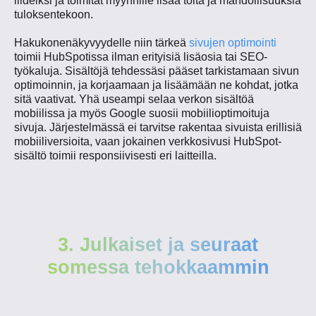
liideiksi ja toimitat myynnille lisää töitä ja mahdollisuuksia
tuloksentekoon.
Hakukonenäkyvyydelle niin tärkeä
sivujen optimointi
toimii HubSpotissa ilman erityisiä lisäosia tai SEO-
työkaluja. Sisältöjä tehdessäsi pääset tarkistamaan sivun
optimoinnin, ja korjaamaan ja lisäämään ne kohdat, jotka
sitä vaativat. Yhä useampi selaa verkon sisältöä
mobiilissa ja myös Google suosii mobiilioptimoituja
sivuja. Järjestelmässä ei tarvitse rakentaa sivuista erillisiä
mobiiliversioita, vaan jokainen verkkosivusi HubSpot-
sisältö toimii responsiivisesti eri laitteilla.
3. Julkaiset ja seuraat
somessa tehokkaammin