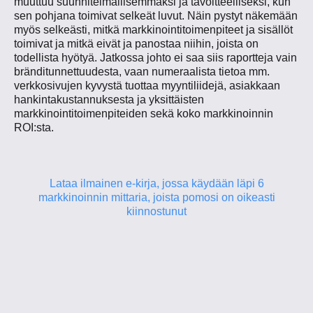
muuttuu suunnitelmallisemmaksi ja tavoitteelliseksi, kun
sen pohjana toimivat selkeät luvut. Näin pystyt näkemään
myös selkeästi, mitkä markkinointitoimenpiteet ja sisällöt
toimivat ja mitkä eivät ja panostaa niihin, joista on
todellista hyötyä. Jatkossa johto ei saa siis raportteja vain
bränditunnettuudesta, vaan numeraalista tietoa mm.
verkkosivujen kyvystä tuottaa myyntiliidejä, asiakkaan
hankintakustannuksesta ja yksittäisten
markkinointitoimenpiteiden sekä koko markkinoinnin
ROI:sta.
Lataa ilmainen e-kirja, jossa käydään läpi 6
markkinoinnin mittaria, joista pomosi on oikeasti
kiinnostunut