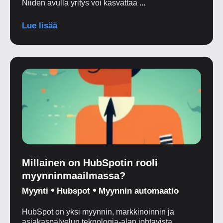
Niiden avulla yritys voi kasvattaa ...
Lue lisää
Millainen on HubSpotin rooli
myynninmaailmassa?
Myynti
Hubspot
Myynnin automaatio
HubSpot on yksi myynnin, markkinoinnin ja
asiakaspalvelun teknologia-alan johtavista