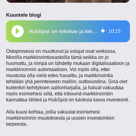
Kuuntele blogi
HubSpot on tehokas ja ketterä – näin vakuutat esimiehesi
10
:
15
Ostoprosessi on muuttunut ja ostajat ovat verkossa.
Monilla markkinointiosastoilla tämä seikka on jo
huomattu, ja niinpä on lähdetty mukaan digitalisaatioon ja
markkinoinnin automaatioon. Voi myös olla, ettei
muutosta olla vielä edes havaittu, ja markkinointia
tehdään yhä perinteiseen malliin, outboundina. Sinä olet
kuitenkin kehityksen aallonharjalla, ja haluat vakuuttaa
myös esimiehesi siitä, että inbound-markkinointiin
kannattaa lähteä ja HubSpot on tuloksia tuova investointi.
Alla kuusi kohtaa, joilla vakuutat esimiehesi
markkinoinnin muutoksesta ja uusien investointien
tarpeesta.