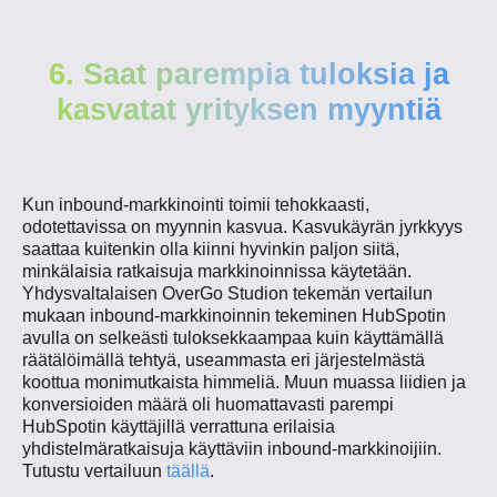
6. Saat parempia tuloksia ja
kasvatat yrityksen myyntiä
Kun inbound-markkinointi toimii tehokkaasti,
odotettavissa on myynnin kasvua. Kasvukäyrän jyrkkyys
saattaa kuitenkin olla kiinni hyvinkin paljon siitä,
minkälaisia ratkaisuja markkinoinnissa käytetään.
Yhdysvaltalaisen OverGo Studion tekemän vertailun
mukaan inbound-markkinoinnin tekeminen HubSpotin
avulla on selkeästi tuloksekkaampaa kuin käyttämällä
räätälöimällä tehtyä, useammasta eri järjestelmästä
koottua monimutkaista himmeliä. Muun muassa liidien ja
konversioiden määrä oli huomattavasti parempi
HubSpotin käyttäjillä verrattuna erilaisia
yhdistelmäratkaisuja käyttäviin inbound-markkinoijiin.
Tutustu vertailuun
täällä
.