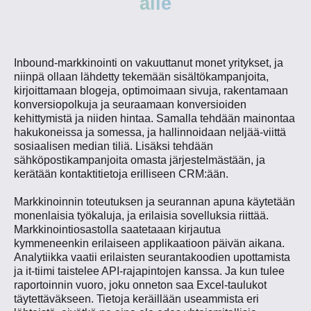
alle
Inbound-markkinointi on vakuuttanut monet yritykset, ja
niinpä ollaan lähdetty tekemään sisältökampanjoita,
kirjoittamaan blogeja, optimoimaan sivuja, rakentamaan
konversiopolkuja ja seuraamaan konversioiden
kehittymistä ja niiden hintaa. Samalla tehdään mainontaa
hakukoneissa ja somessa, ja hallinnoidaan neljää-viittä
sosiaalisen median tiliä. Lisäksi tehdään
sähköpostikampanjoita omasta järjestelmästään, ja
kerätään kontaktitietoja erilliseen CRM:ään.
Markkinoinnin toteutuksen ja seurannan apuna käytetään
monenlaisia työkaluja, ja erilaisia sovelluksia riittää.
Markkinointiosastolla saatetaaan kirjautua
kymmeneenkin erilaiseen applikaatioon päivän aikana.
Analytiikka vaatii erilaisten seurantakoodien upottamista
ja it-tiimi taistelee API-rajapintojen kanssa. Ja kun tulee
raportoinnin vuoro, joku onneton saa Excel-taulukot
täytettäväkseen. Tietoja keräillään useammista eri