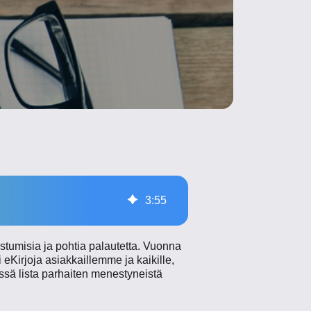
3
:
55
stumisia ja pohtia palautetta. Vuonna
 eKirjoja asiakkaillemme ja kaikille,
ssä lista parhaiten menestyneistä