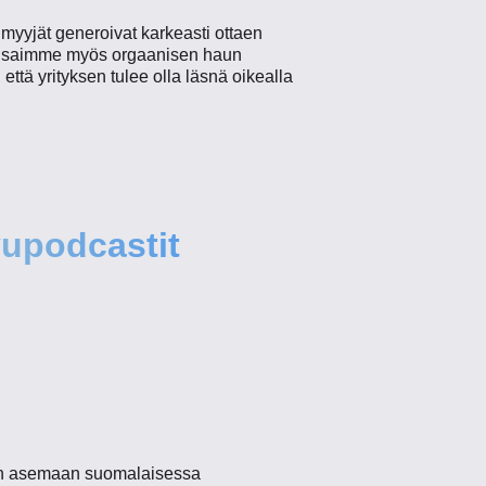
 myyjät generoivat karkeasti ottaen
aita saimme myös orgaanisen haun
että yrityksen tulee olla läsnä oikealla
upodcastit
än asemaan suomalaisessa