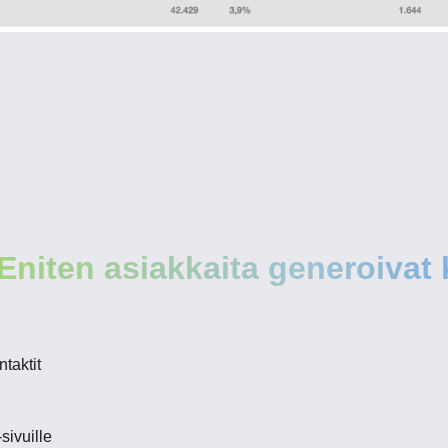
Eniten asiakkaita generoivat
taktit
sivuille