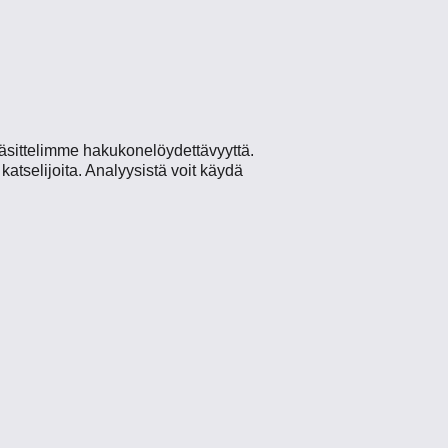
äsittelimme hakukonelöydettävyyttä.
atselijoita. Analyysistä voit käydä