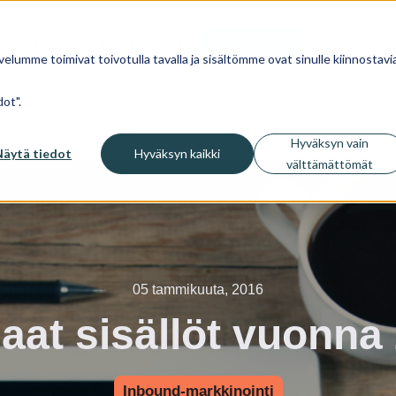
Blogi
Meistä
En
Varaa demo
velumme toimivat toivotulla tavalla ja sisältömme ovat sinulle kiinnostavia
ot".
Hyväksyn vain
Näytä tiedot
Hyväksyn kaikki
välttämättömät
05 tammikuuta, 2016
aat sisällöt vuonna
Inbound-markkinointi