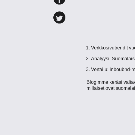
Verkkosivutrendit v
Analyysi: Suomalaist
Vertailu: inboubnd-m
Blogimme keräsi valtava
millaiset ovat suomala