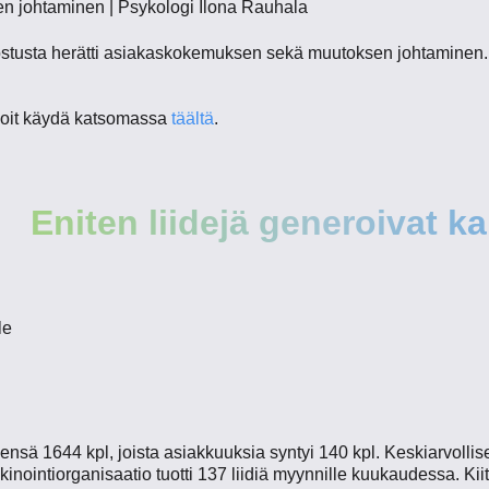
n johtaminen | Psykologi Ilona Rauhala
nostusta herätti asiakaskokemuksen sekä muutoksen johtaminen
voit käydä katsomassa
täältä
.
Eniten liidejä generoivat k
le
teensä 1644 kpl, joista asiakkuuksia syntyi 140 kpl. Keskiarvoll
rkkinointiorganisaatio tuotti 137 liidiä myynnille kuukaudessa. K