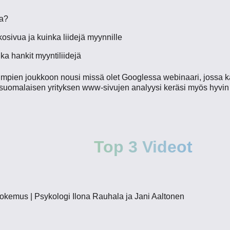
sa?
osivua ja kuinka liidejä myynnille
a hankit myyntiliidejä
impien joukkoon nousi missä olet Googlessa webinaari, jossa k
n suomalaisen yrityksen www-sivujen analyysi keräsi myös hyvin k
Top 3 Videot
okemus | Psykologi Ilona Rauhala ja Jani Aaltonen