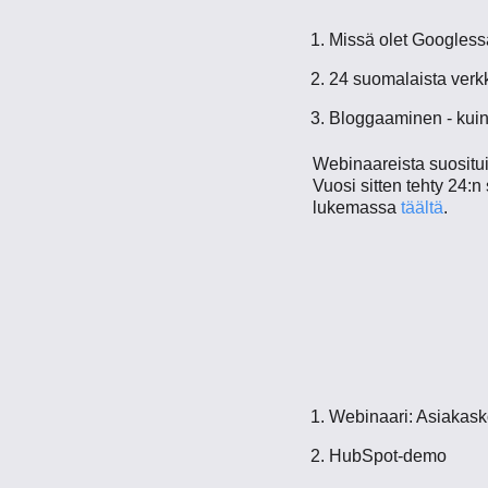
Missä olet Googles
24 suomalaista verkk
Bloggaaminen - kuink
Webinaareista suositu
Vuosi sitten tehty 24:
lukemassa
täältä
.
Webinaari: Asiakask
HubSpot-demo