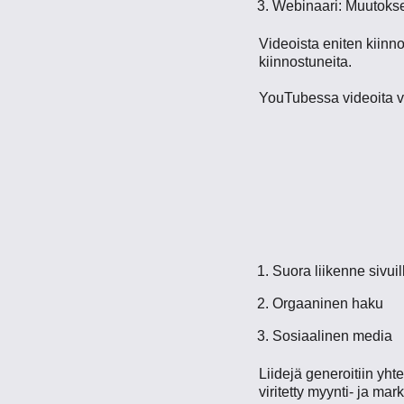
Webinaari: Muutokse
Videoista eniten kiin
kiinnostuneita.
YouTubessa videoita 
Suora liikenne sivuil
Orgaaninen haku
Sosiaalinen media
Liidejä generoitiin yh
viritetty myynti- ja ma