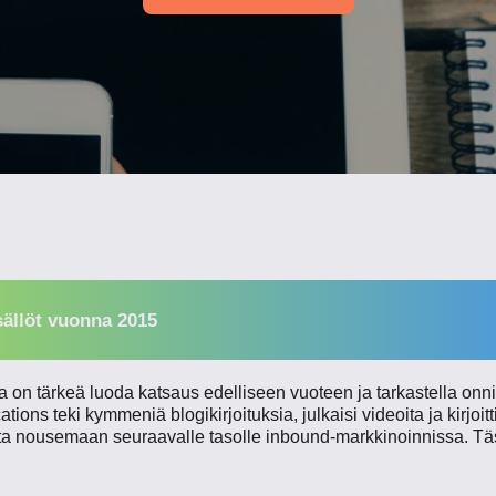
sällöt vuonna 2015
on tärkeä luoda katsaus edelliseen vuoteen ja tarkastella onni
ns teki kymmeniä blogikirjoituksia, julkaisi videoita ja kirjoitti
ita nousemaan seuraavalle tasolle inbound-markkinoinnissa. Tä