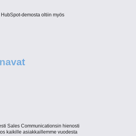
. HubSpot-demosta oltiin myös
anavat
isesti Sales Communicationsin hienosti
iitos kaikille asiakkaillemme vuodesta