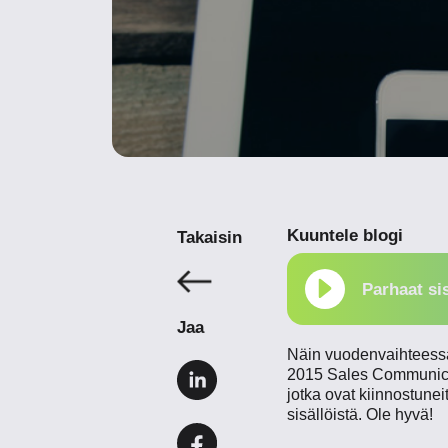
Kuuntele blogi
Takaisin
Parhaat si
Jaa
Näin vuodenvaihteessa 
2015 Sales Communicatio
jotka ovat kiinnostune
sisällöistä. Ole hyvä!