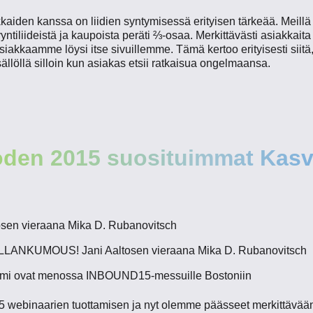
kaiden kanssa on liidien syntymisessä erityisen tärkeää. Meillä
yyntiliideistä ja kaupoista peräti ⅔-osaa. Merkittävästi asiakk
iakkaamme löysi itse sivuillemme. Tämä kertoo erityisesti siitä, 
isällöllä silloin kun asiakas etsii ratkaisua ongelmaansa.
den 2015 suosituimmat Kasv
osen vieraana Mika D. Rubanovitsch
LANKUMOUS! Jani Aaltosen vieraana Mika D. Rubanovitsch
Tomi ovat menossa INBOUND15-messuille Bostoniin
5 webinaarien tuottamisen ja nyt olemme päässeet merkittävä