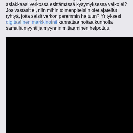
asiakkaasi verkossa esittämässä kysymyksessä vaiko ei?
Jos vastasit ei, niin mihin toimenpiteisiin olet ajatellut
ryhtyä, jotta saisit verkon paremmin haltuun? Yrityksesi
digitaalinen markkinointi
kannattaa hoitaa kunnolla
samalla myynti ja myynnin mittaaminen helpottuu.