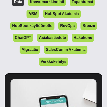
Data
Kasvumarkkinointi
Tapahtumat
ABM
HubSpot Akatemia
HubSpot käyttöönotto
RevOps
Breeze
ChatGPT
Asiakastiedote
Hakukone
Migraatio
SalesComm Akatemia
Verkkokehitys