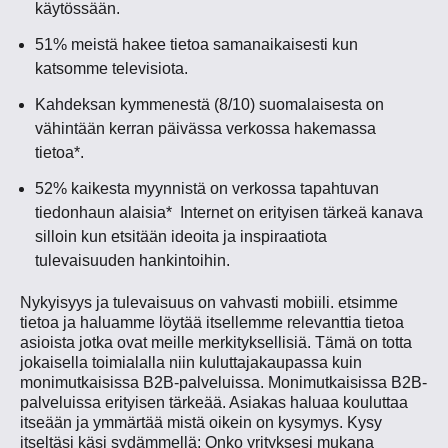
käytössään.
51% meistä hakee tietoa samanaikaisesti kun
katsomme televisiota.
Kahdeksan kymmenestä (8/10) suomalaisesta on
vähintään kerran päivässa verkossa hakemassa
tietoa*.
52% kaikesta myynnistä on verkossa tapahtuvan
tiedonhaun alaisia* Internet on erityisen tärkeä kanava
silloin kun etsitään ideoita ja inspiraatiota
tulevaisuuden hankintoihin.
Nykyisyys ja tulevaisuus on vahvasti mobiili. etsimme
tietoa ja haluamme löytää itsellemme relevanttia tietoa
asioista jotka ovat meille merkityksellisiä. Tämä on totta
jokaisella toimialalla niin kuluttajakaupassa kuin
monimutkaisissa B2B-palveluissa. Monimutkaisissa B2B-
palveluissa erityisen tärkeää. Asiakas haluaa kouluttaa
itseään ja ymmärtää mistä oikein on kysymys. Kysy
itseltäsi käsi sydämmellä: Onko yrityksesi mukana