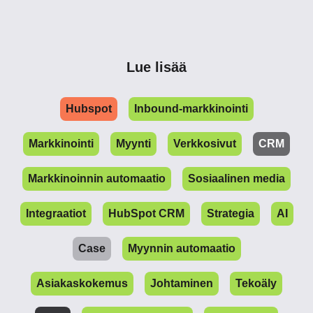
Lue lisää
Hubspot
Inbound-markkinointi
Markkinointi
Myynti
Verkkosivut
CRM
Markkinoinnin automaatio
Sosiaalinen media
Integraatiot
HubSpot CRM
Strategia
AI
Case
Myynnin automaatio
Asiakaskokemus
Johtaminen
Tekoäly