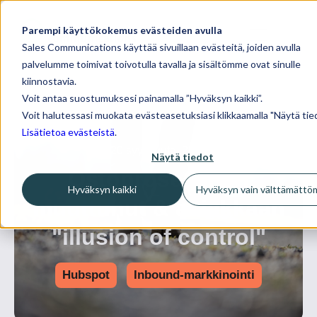
Parempi käyttökokemus evästeiden avulla
Sales Communications käyttää sivuillaan evästeitä, joiden avulla
palvelumme toimivat toivotulla tavalla ja sisältömme ovat sinulle
kiinnostavia.
Voit antaa suostumuksesi painamalla ”Hyväksyn kaikki”.
Voit halutessasi muokata evästeasetuksiasi klikkaamalla "Näytä tied
Lisätietoa evästeistä
.
20 syyskuuta, 2015
Näytä tiedot
Ostoprosessi on
Hyväksyn kaikki
Hyväksyn vain välttämättö
muuttunut & asiakkaan
"illusion of control"
Hubspot
Inbound-markkinointi