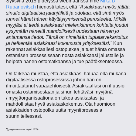
Syksyllä 2015 pidetyssä webinaarissamme
Mika D.
Rubanovitsch
hienosti totesi, että
"Asiakkaasi myös jättää
sinulle digitaalisia jalanjälkiä ja odottaa, että sinä myös
tunnet hänet hänen käyttäytymisensä perusteella. Mikäli
myyjäsi ei tiedä asiakkaasi mielenkiinnon kohteita joudut
kysymään häneltä mahdollisesti uudestaan hänen jo
antamansa tiedot. Tämä on nimeltään tuplatarvekartoitus
ja heikentää asiakkaasi kokemusta yrityksestäsi."
Kun
rakennat asiakkaallesi ostoputkea ja tuet häntä omassa
ostamisen prosessissaan nosta asiakkaasi jalustalle ja
helpota hänen ostomatkaansa ja tue päätöksenteossa.
On tärkeää muistaa, että asiakkaasi haluaa olla mukana
digitaalisessa ostoprosessissa johon hän on
ilmoittautunut vapaaehtoisesti. Asiakkaallasi on illuusio
omasta ostamisestaan ja sinun tehtäväsi myyjänä
/ myyjäorganisaationa on tukea asiakastasi ja
mahdollistaa hyvä asiakaskokemus. Ota huomioon
asiakkaiden ostopolku uutta myyntiprosessia
suunnitellessasi.
*(google consumer report 2015)