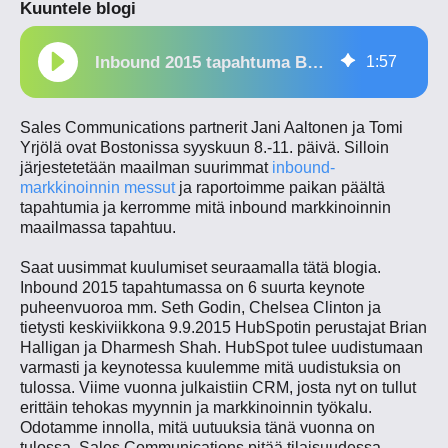
Kuuntele blogi
Inbound 2015 tapahtuma Bostonissa
1
:
57
Sales Communications partnerit Jani Aaltonen ja Tomi
Yrjölä ovat Bostonissa syyskuun 8.-11. päivä. Silloin
järjestetetään maailman suurimmat
inbound-
markkinoinnin messut
ja raportoimme paikan päältä
tapahtumia ja kerromme mitä inbound markkinoinnin
maailmassa tapahtuu.
Saat uusimmat kuulumiset seuraamalla tätä blogia.
Inbound 2015 tapahtumassa on 6 suurta keynote
puheenvuoroa mm. Seth Godin, Chelsea Clinton ja
tietysti keskiviikkona 9.9.2015 HubSpotin perustajat Brian
Halligan ja Dharmesh Shah. HubSpot tulee uudistumaan
varmasti ja keynotessa kuulemme mitä uudistuksia on
tulossa. Viime vuonna julkaistiin CRM, josta nyt on tullut
erittäin tehokas myynnin ja markkinoinnin työkalu.
Odotamme innolla, mitä uutuuksia tänä vuonna on
tulossa. Sales Communications pitää tilaisuudessa