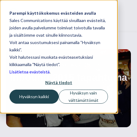
Parempi käyttökokemus evästeiden avulla
Sales Communications käyttää sivuillaan evästeitä,
joiden avulla palvelumme toimivat toivotulla tavalla
ja sisältömme ovat sinulle kiinnostavia.
Voit antaa suostumuksesi painamalla ”Hyväksyn
kaikki”.
Voit halutessasi muokata evästeasetuksiasi
klikkaamalla "Näytä tiedot".
05 syyskuuta, 2015
Lisätietoa evästeistä
.
Inbound 2015 tapahtuma
Näytä tiedot
Bostonissa
Hyväksyn vain
Hyväksyn kaikki
välttämättömät
Hubspot
Inbound-markkinointi