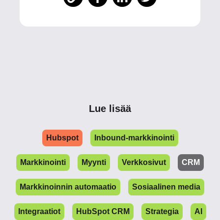
Lue lisää
Hubspot
Inbound-markkinointi
Markkinointi
Myynti
Verkkosivut
CRM
Markkinoinnin automaatio
Sosiaalinen media
Integraatiot
HubSpot CRM
Strategia
AI