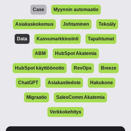
Case
Myynnin automaatio
Asiakaskokemus
Johtaminen
Tekoäly
Data
Kasvumarkkinointi
Tapahtumat
ABM
HubSpot Akatemia
HubSpot käyttöönotto
RevOps
Breeze
ChatGPT
Asiakastiedote
Hakukone
Migraatio
SalesComm Akatemia
Verkkokehitys