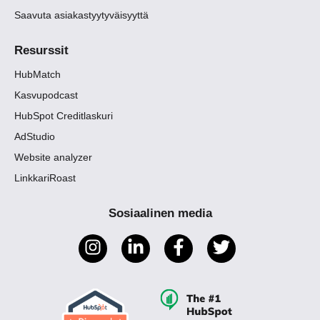
Saavuta asiakastyytyväisyyttä
Resurssit
HubMatch
Kasvupodcast
HubSpot Creditlaskuri
AdStudio
Website analyzer
LinkkariRoast
Sosiaalinen media