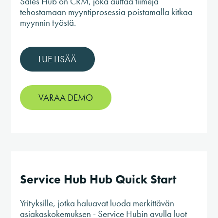
Sales Hub on CRM, joka auttaa tiimejä
tehostamaan myyntiprosessia poistamalla kitkaa
myynnin työstä.
LUE LISÄÄ
VARAA DEMO
Service Hub Hub Quick Start
Yrityksille, jotka haluavat luoda merkittävän
asiakaskokemuksen - Service Hubin avulla luot