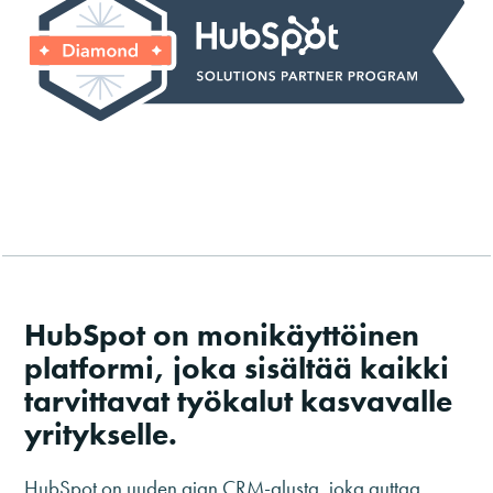
HubSpot on monikäyttöinen
platformi, joka sisältää kaikki
tarvittavat työkalut kasvavalle
yritykselle.
HubSpot on uuden ajan CRM-alusta, joka auttaa