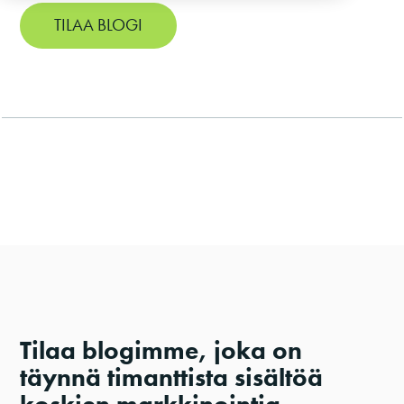
TILAA BLOGI
Tilaa blogimme, joka on
täynnä timanttista sisältöä