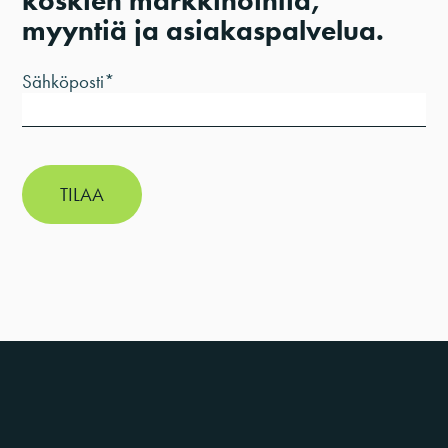
koskien markkinointia,
myyntiä ja asiakaspalvelua.
Sähköposti
*