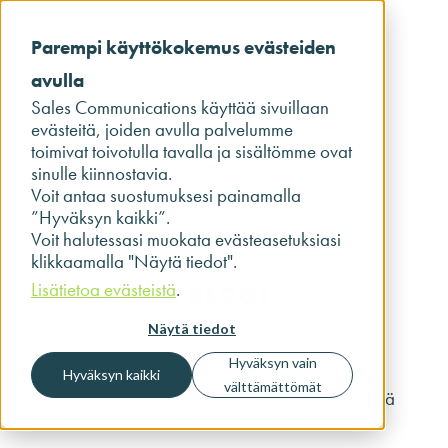
Parempi käyttökokemus evästeiden
avulla
Sales Communications käyttää sivuillaan
evästeitä, joiden avulla palvelumme
toimivat toivotulla tavalla ja sisältömme ovat
sinulle kiinnostavia.
Voit antaa suostumuksesi painamalla
”Hyväksyn kaikki”.
Voit halutessasi muokata evästeasetuksiasi
klikkaamalla "Näytä tiedot".
Lisätietoa evästeistä
.
SALESCOMM BLOGI
Näytä tiedot
Hyväksyn vain
Blogi, joka keskittyy tuottavaan ja kohdennettuun
Hyväksyn kaikki
välttämättömät
markkinointiin, parempiin asiakaskokemuksiin sekä
myynnin lisäämiseen ja kasvun kiihdyttämiseen.