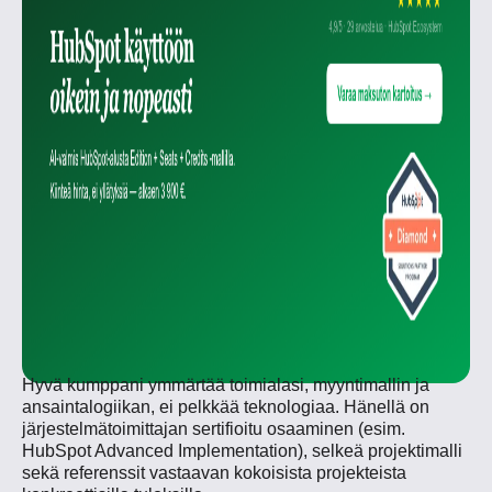
Hyvä kumppani ymmärtää toimialasi, myyntimallin ja
ansaintalogiikan, ei pelkkää teknologiaa. Hänellä on
järjestelmätoimittajan sertifioitu osaaminen (esim.
HubSpot Advanced Implementation), selkeä projektimalli
sekä referenssit vastaavan kokoisista projekteista