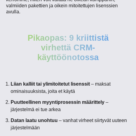
valmiiden pakettien ja oikein mitoitettujen lisenssien
avulla.
Pikaopas: 9 kriittistä
virhettä CRM-
käyttöönotossa
Liian kalliit tai ylimitoitetut lisenssit
– maksat
ominaisuuksista, joita et käytä
Puutteellinen myyntiprosessin määrittely
–
järjestelmä ei tue arkea
Datan laatu unohtuu
– vanhat virheet siirtyvät uuteen
järjestelmään