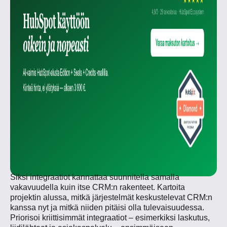
Siksi integraatiot kannattaa suunnitella samalla
vakavuudella kuin itse CRM:n rakenteet. Kartoita
projektin alussa, mitkä järjestelmät keskustelevat CRM:n
kanssa nyt ja mitkä niiden pitäisi olla tulevaisuudessa.
Priorisoi kriittisimmät integraatiot – esimerkiksi laskutus,