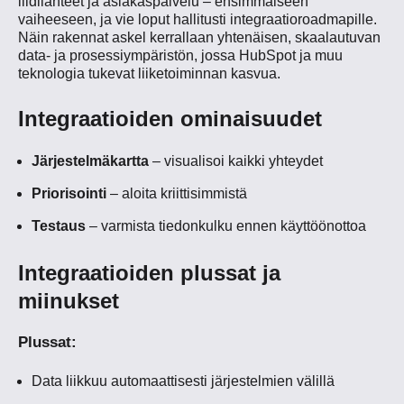
liidilähteet ja asiakaspalvelu – ensimmäiseen
vaiheeseen, ja vie loput hallitusti integraatioroadmapille.
Näin rakennat askel kerrallaan yhtenäisen, skaalautuvan
data- ja prosessiympäristön, jossa HubSpot ja muu
teknologia tukevat liiketoiminnan kasvua.
Integraatioiden ominaisuudet
Järjestelmäkartta
– visualisoi kaikki yhteydet
Priorisointi
– aloita kriittisimmistä
Testaus
– varmista tiedonkulku ennen käyttöönottoa
Integraatioiden plussat ja
miinukset
Plussat:
Data liikkuu automaattisesti järjestelmien välillä