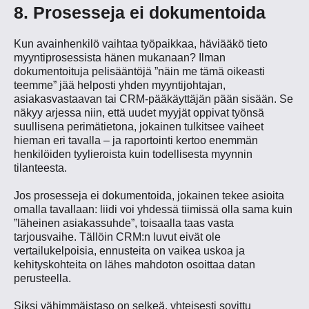
8. Prosesseja ei dokumentoida
Kun avainhenkilö vaihtaa työpaikkaa, häviääkö tieto
myyntiprosessista hänen mukanaan? Ilman
dokumentoituja pelisääntöjä ”näin me tämä oikeasti
teemme” jää helposti yhden myyntijohtajan,
asiakasvastaavan tai CRM-pääkäyttäjän pään sisään. Se
näkyy arjessa niin, että uudet myyjät oppivat työnsä
suullisena perimätietona, jokainen tulkitsee vaiheet
hieman eri tavalla – ja raportointi kertoo enemmän
henkilöiden tyylieroista kuin todellisesta myynnin
tilanteesta.
Jos prosesseja ei dokumentoida, jokainen tekee asioita
omalla tavallaan: liidi voi yhdessä tiimissä olla sama kuin
”läheinen asiakassuhde”, toisaalla taas vasta
tarjousvaihe. Tällöin CRM:n luvut eivät ole
vertailukelpoisia, ennusteita on vaikea uskoa ja
kehityskohteita on lähes mahdoton osoittaa datan
perusteella.
Siksi vähimmäistaso on selkeä, yhteisesti sovittu