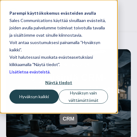
Parempi käyttökokemus evästeiden avulla
Sales Communications käyttää sivuillaan evästeitä,
joiden avulla palvelumme toimivat toivotulla tavalla
ja sisältömme ovat sinulle kiinnostavia.
Voit antaa suostumuksesi painamalla ”Hyväksyn
kaikki”.
Voit halutessasi muokata evästeasetuksiasi
klikkaamalla "Näytä tiedot".
08 toukokuuta, 2026
Lisätietoa evästeistä
.
9 yleisintä CRM-
Näytä tiedot
käyttöönoton virhettä
Hyväksyn vain
Hyväksyn kaikki
Suomessa
välttämättömät
CRM