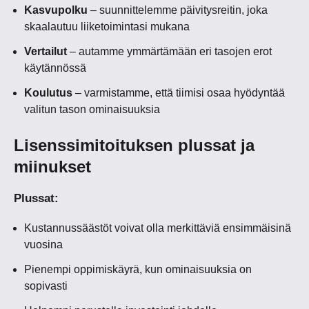
Kasvupolku
– suunnittelemme päivitysreitin, joka
skaalautuu liiketoimintasi mukana
Vertailut
– autamme ymmärtämään eri tasojen erot
käytännössä
Koulutus
– varmistamme, että tiimisi osaa hyödyntää
valitun tason ominaisuuksia
Lisenssimitoituksen plussat ja
miinukset
Plussat:
Kustannussäästöt voivat olla merkittäviä ensimmäisinä
vuosina
Pienempi oppimiskäyrä, kun ominaisuuksia on
sopivasti