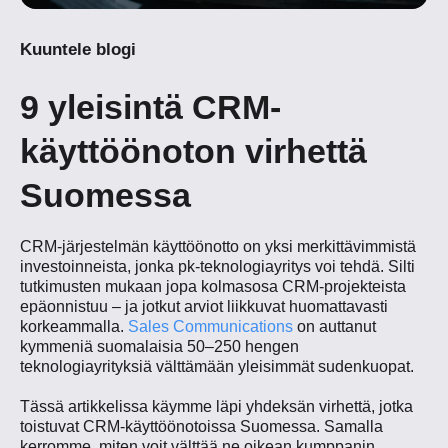
Kuuntele blogi
9 yleisintä CRM-
käyttöönoton virhettä
Suomessa
CRM-järjestelmän käyttöönotto on yksi merkittävimmistä
investoinneista, jonka pk-teknologiayritys voi tehdä. Silti
tutkimusten mukaan jopa kolmasosa CRM-projekteista
epäonnistuu – ja jotkut arviot liikkuvat huomattavasti
korkeammalla.
Sales Communications
on auttanut
kymmeniä suomalaisia 50–250 hengen
teknologiayrityksiä välttämään yleisimmät sudenkuopat.
Tässä artikkelissa käymme läpi yhdeksän virhettä, jotka
toistuvat CRM-käyttöönotoissa Suomessa. Samalla
kerromme, miten voit välttää ne oikean kumppanin,