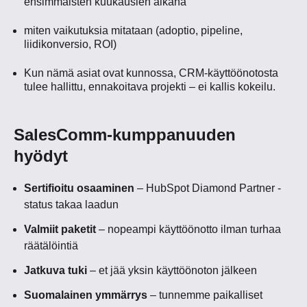
ensimmäisten kuukausien aikana
miten vaikutuksia mitataan (adoptio, pipeline,
liidikonversio, ROI)
Kun nämä asiat ovat kunnossa, CRM-käyttöönotosta
tulee hallittu, ennakoitava projekti – ei kallis kokeilu.
SalesComm-kumppanuuden
hyödyt
Sertifioitu osaaminen
– HubSpot Diamond Partner -
status takaa laadun
Valmiit paketit
– nopeampi käyttöönotto ilman turhaa
räätälöintiä
Jatkuva tuki
– et jää yksin käyttöönoton jälkeen
Suomalainen ymmärrys
– tunnemme paikalliset