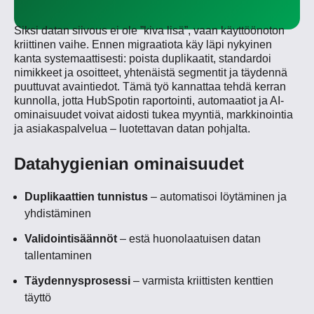
Siksi datan siivous ei ole ”kiva lisä”, vaan käyttöönoton
kriittinen vaihe. Ennen migraatiota käy läpi nykyinen
kanta systemaattisesti: poista duplikaatit, standardoi
nimikkeet ja osoitteet, yhtenäistä segmentit ja täydennä
puuttuvat avaintiedot. Tämä työ kannattaa tehdä kerran
kunnolla, jotta HubSpotin raportointi, automaatiot ja AI-
ominaisuudet voivat aidosti tukea myyntiä, markkinointia
ja asiakaspalvelua – luotettavan datan pohjalta.
Datahygienian ominaisuudet
Duplikaattien tunnistus
– automatisoi löytäminen ja
yhdistäminen
Validointisäännöt
– estä huonolaatuisen datan
tallentaminen
Täydennysprosessi
– varmista kriittisten kenttien
täyttö