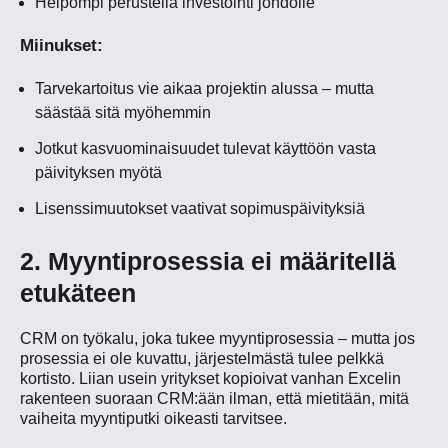
Helpompi perustella investointi johdolle
Miinukset:
Tarvekartoitus vie aikaa projektin alussa – mutta
säästää sitä myöhemmin
Jotkut kasvuominaisuudet tulevat käyttöön vasta
päivityksen myötä
Lisenssimuutokset vaativat sopimuspäivityksiä
2. Myyntiprosessia ei määritellä
etukäteen
CRM on työkalu, joka tukee myyntiprosessia – mutta jos
prosessia ei ole kuvattu, järjestelmästä tulee pelkkä
kortisto. Liian usein yritykset kopioivat vanhan Excelin
rakenteen suoraan CRM:ään ilman, että mietitään, mitä
vaiheita myyntiputki oikeasti tarvitsee.