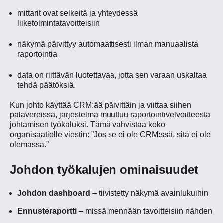
mittarit ovat selkeitä ja yhteydessä
liiketoimintatavoitteisiin
näkymä päivittyy automaattisesti ilman manuaalista
raportointia
data on riittävän luotettavaa, jotta sen varaan uskaltaa
tehdä päätöksiä.
Kun johto käyttää CRM:ää päivittäin ja viittaa siihen
palavereissa, järjestelmä muuttuu raportointivelvoitteesta
johtamisen työkaluksi. Tämä vahvistaa koko
organisaatiolle viestin: ”Jos se ei ole CRM:ssä, sitä ei ole
olemassa.”
Johdon työkalujen ominaisuudet
Johdon dashboard
– tiivistetty näkymä avainlukuihin
Ennusteraportti
– missä mennään tavoitteisiin nähden