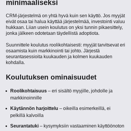
minimaaliseksi
CRM-järjestelmä on yhtä hyvä kuin sen käyttö. Jos myyjät
eivät osaa tai halua käyttää järjestelmää, investointi valuu
hukkaan. Liian usein koulutus on yksi tunnin pikaesittely,
jonka jälkeen odotetaan täydellistä adoptiota.
Suunnittele koulutus roolikohtaisesti: myyjät tarvitsevat eri
osaamista kuin markkinointi tai johto. Järjestä
seurantasessioita kuukauden ja kolmen kuukauden
kohdalla.
Koulutuksen ominaisuudet
Roolikohtaisuus
– eri sisältö myyjille, johdolle ja
markkinoinnille
Käytännön harjoittelu
– oikeilla esimerkeillä, ei
pelkillä kalvoilla
Seurantatuki
– kysymyksiin vastaaminen käyttöönoton