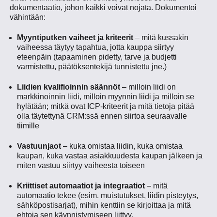
dokumentaatio, johon kaikki voivat nojata. Dokumentoi
vähintään:
Myyntiputken vaiheet ja kriteerit
– mitä kussakin
vaiheessa täytyy tapahtua, jotta kauppa siirtyy
eteenpäin (tapaaminen pidetty, tarve ja budjetti
varmistettu, päätöksentekijä tunnistettu jne.)
Liidien kvalifioinnin säännöt
– milloin liidi on
markkinoinnin liidi, milloin myynnin liidi ja milloin se
hylätään; mitkä ovat ICP-kriteerit ja mitä tietoja pitää
olla täytettynä CRM:ssä ennen siirtoa seuraavalle
tiimille
Vastuunjaot
– kuka omistaa liidin, kuka omistaa
kaupan, kuka vastaa asiakkuudesta kaupan jälkeen ja
miten vastuu siirtyy vaiheesta toiseen
Kriittiset automaatiot ja integraatiot
– mitä
automaatio tekee (esim. muistutukset, liidin pisteytys,
sähköpostisarjat), mihin kenttiin se kirjoittaa ja mitä
ehtoja sen käynnistymiseen liittyy.