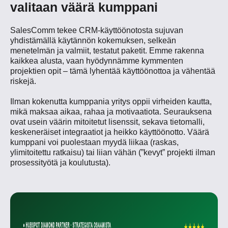
valitaan väärä kumppani
SalesComm tekee CRM-käyttöönotosta sujuvan
yhdistämällä käytännön kokemuksen, selkeän
menetelmän ja valmiit, testatut paketit. Emme rakenna
kaikkea alusta, vaan hyödynnämme kymmenten
projektien opit – tämä lyhentää käyttöönottoa ja vähentää
riskejä.
Ilman kokenutta kumppania yritys oppii virheiden kautta,
mikä maksaa aikaa, rahaa ja motivaatiota. Seurauksena
ovat usein väärin mitoitetut lisenssit, sekava tietomalli,
keskeneräiset integraatiot ja heikko käyttöönotto. Väärä
kumppani voi puolestaan myydä liikaa (raskas,
ylimitoitettu ratkaisu) tai liian vähän (”kevyt” projekti ilman
prosessityötä ja koulutusta).