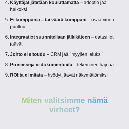
Käyttäjät jätetään kouluttamatta
– adoptio jää
heikoksi
Ei kumppania – tai väärä kumppani
– osaaminen
puuttuu
Integraatiot suunnitellaan jälkikäteen
– datasiilot
jäävät
Johto ei sitoudu
– CRM jää "myyjien leluksi"
Prosesseja ei dokumentoida
– tekeminen hajoaa
ROI:ta ei mitata
– hyödyt jäävät näkymättömiksi
Miten valitsimme nämä
virheet?