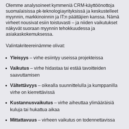
Olemme analysoineet kymmeniä CRM-käyttöönottoja
suomalaisissa pk-teknologiayrityksissä ja keskustelleet
myynnin, markkinoinnin ja IT:n päättäjien kanssa. Nämä
virheet nousivat esiin toistuvasti – ja niiden vaikutukset
näkyvät suoraan myynnin tehokkuudessa ja
asiakaskokemuksessa.
Valintakriteereinämme olivat:
Yleisyys
– virhe esiintyy useissa projekteissa
Vaikutus
– virhe hidastaa tai estää tavoitteiden
saavuttamisen
Vältettävyys
– oikealla suunnittelulla ja kumppanilla
virhe on kierrettävissä
Kustannusvaikutus
– virhe aiheuttaa ylimääräisiä
kuluja tai hukattua aikaa
Mittattavuus
– virheen vaikutus on todennettavissa