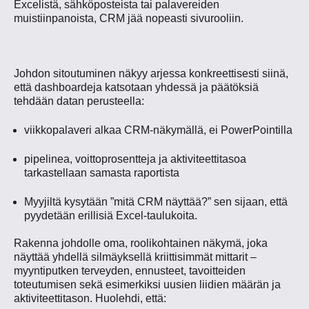
Excelistä, sähköposteista tai palavereiden
muistiinpanoista, CRM jää nopeasti sivurooliin.
Johdon sitoutuminen näkyy arjessa konkreettisesti siinä,
että dashboardeja katsotaan yhdessä ja päätöksiä
tehdään datan perusteella:
viikkopalaveri alkaa CRM-näkymällä, ei PowerPointilla
pipelinea, voittoprosentteja ja aktiviteettitasoa
tarkastellaan samasta raportista
Myyjiltä kysytään ”mitä CRM näyttää?” sen sijaan, että
pyydetään erillisiä Excel-taulukoita.
Rakenna johdolle oma, roolikohtainen näkymä, joka
näyttää yhdellä silmäyksellä kriittisimmät mittarit –
myyntiputken terveyden, ennusteet, tavoitteiden
toteutumisen sekä esimerkiksi uusien liidien määrän ja
aktiviteettitason. Huolehdi, että: