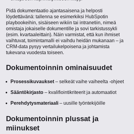
Pidä dokumentaatio ajantasaisena ja helposti
löydettävänä: tallenna se esimerkiksi HubSpotin
playbookeihin, sisäiseen wikiin tai intranetiin, nimeä
omistaja jokaiselle dokumentille ja sovi tarkistussykli
(esim. kvartaaleittain). Näin varmistat, että kun ihmiset
vaihtuvat, toimintamalli ei vaihdu heidän mukanaan – ja
CRM-data pysyy vertailukelpoisena ja johtamista
tukevana vuodesta toiseen.
Dokumentoinnin ominaisuudet
Prosessikuvaukset
– selkeät vaihe vaiheelta -ohjeet
Sääntökirjasto
– kvalifiointikriteerit ja automaatiot
Perehdytysmateriaali
– uusille työntekijöille
Dokumentoinnin plussat ja
miinukset