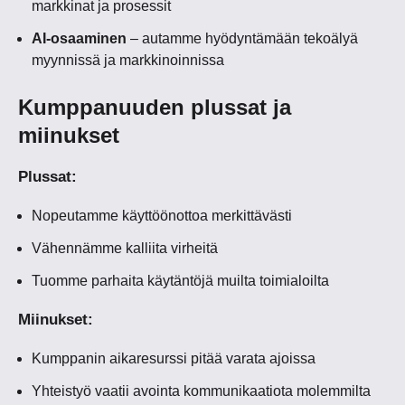
markkinat ja prosessit
AI-osaaminen
– autamme hyödyntämään tekoälyä
myynnissä ja markkinoinnissa
Kumppanuuden plussat ja
miinukset
Plussat:
Nopeutamme käyttöönottoa merkittävästi
Vähennämme kalliita virheitä
Tuomme parhaita käytäntöjä muilta toimialoilta
Miinukset:
Kumppanin aikaresurssi pitää varata ajoissa
Yhteistyö vaatii avointa kommunikaatiota molemmilta