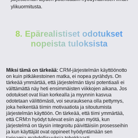
ylikuormitusta.
8. Epärealistiset odotukset
nopeista tuloksista
Miksi tämä on tärkeää:
CRM-järjestelmän käyttöönotto
on kuin pitkäkestoinen matka, ei nopea pyrähdys. On
tärkeää ymmärtää, että järjestelmän täysi potentiaali ei
välttämättä näy heti ensimmäisten viikkojen aikana. Jos
odotukset ovat liian korkealla ja myynnin kasvua
odotetaan välittömästi, voi seurauksena olla pettymys,
joka heikentää tiimin motivaatiota ja sitoutumista
järjestelmän käyttöön. On tärkeää, että tiimi ymmärtää,
että CRM:n hyödyt tulevat esiin ajan myötä, kun
järjestelmä on täysin integroitu päivittäisiin prosesseihin
ja kun käyttäjät ovat oppineet hyödyntämään sen
tarjoamia mahdollisuuksia tehokkaasti.