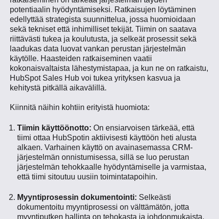
potentiaalin hyödyntämiseksi. Ratkaisujen löytäminen
edellyttää strategista suunnittelua, jossa huomioidaan
sekä tekniset että inhimilliset tekijät. Tiimin on saatava
riittävästi tukea ja koulutusta, ja selkeät prosessit sekä
laadukas data luovat vankan perustan järjestelmän
käytölle. Haasteiden ratkaiseminen vaatii
kokonaisvaltaista lähestymistapaa, ja kun ne on ratkaistu,
HubSpot Sales Hub voi tukea yrityksen kasvua ja
kehitystä pitkällä aikavälillä.
Kiinnitä näihin kohtiin erityistä huomiota:
Tiimin käyttöönotto:
On ensiarvoisen tärkeää, että
tiimi ottaa HubSpotin aktiivisesti käyttöön heti alusta
alkaen. Varhainen käyttö on avainasemassa CRM-
järjestelmän onnistumisessa, sillä se luo perustan
järjestelmän tehokkaalle hyödyntämiselle ja varmistaa,
että tiimi sitoutuu uusiin toimintatapoihin.
Myyntiprosessin dokumentointi:
Selkeästi
dokumentoitu myyntiprosessi on välttämätön, jotta
myyntiputken hallinta on tehokasta ja johdonmukaista.