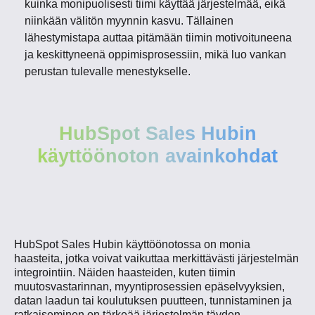
kuinka monipuolisesti tiimi käyttää järjestelmää, eikä
niinkään välitön myynnin kasvu. Tällainen
lähestymistapa auttaa pitämään tiimin motivoituneena
ja keskittyneenä oppimisprosessiin, mikä luo vankan
perustan tulevalle menestykselle.
HubSpot Sales Hubin
käyttöönoton avainkohdat
HubSpot Sales Hubin käyttöönotossa on monia
haasteita, jotka voivat vaikuttaa merkittävästi järjestelmän
integrointiin. Näiden haasteiden, kuten tiimin
muutosvastarinnan, myyntiprosessien epäselvyyksien,
datan laadun tai koulutuksen puutteen, tunnistaminen ja
ratkaiseminen on tärkeää järjestelmän täyden