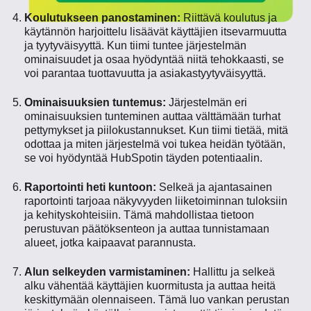
Koulutukseen panostaminen:
Riittävä koulutus ja
käytännön harjoittelu lisäävät käyttäjien itsevarmuutta
ja tyytyväisyyttä. Kun tiimi tuntee järjestelmän
ominaisuudet ja osaa hyödyntää niitä tehokkaasti, se
voi parantaa tuottavuutta ja asiakastyytyväisyyttä.
Ominaisuuksien tuntemus:
Järjestelmän eri
ominaisuuksien tunteminen auttaa välttämään turhat
pettymykset ja piilokustannukset. Kun tiimi tietää, mitä
odottaa ja miten järjestelmä voi tukea heidän työtään,
se voi hyödyntää HubSpotin täyden potentiaalin.
Raportointi heti kuntoon:
Selkeä ja ajantasainen
raportointi tarjoaa näkyvyyden liiketoiminnan tuloksiin
ja kehityskohteisiin. Tämä mahdollistaa tietoon
perustuvan päätöksenteon ja auttaa tunnistamaan
alueet, jotka kaipaavat parannusta.
Alun selkeyden varmistaminen:
Hallittu ja selkeä
alku vähentää käyttäjien kuormitusta ja auttaa heitä
keskittymään olennaiseen. Tämä luo vankan perustan