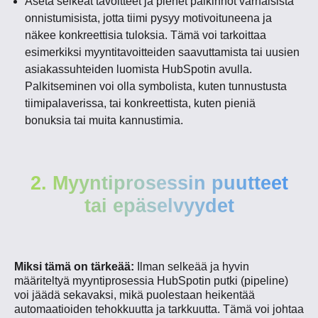
Aseta selkeät tavoitteet ja pienet palkinnot varhaisista
onnistumisista, jotta tiimi pysyy motivoituneena ja
näkee konkreettisia tuloksia. Tämä voi tarkoittaa
esimerkiksi myyntitavoitteiden saavuttamista tai uusien
asiakassuhteiden luomista HubSpotin avulla.
Palkitseminen voi olla symbolista, kuten tunnustusta
tiimipalaverissa, tai konkreettista, kuten pieniä
bonuksia tai muita kannustimia.
2. Myyntiprosessin puutteet
tai epäselvyydet
Miksi tämä on tärkeää:
Ilman selkeää ja hyvin
määriteltyä myyntiprosessia HubSpotin putki (pipeline)
voi jäädä sekavaksi, mikä puolestaan heikentää
automaatioiden tehokkuutta ja tarkkuutta. Tämä voi johtaa