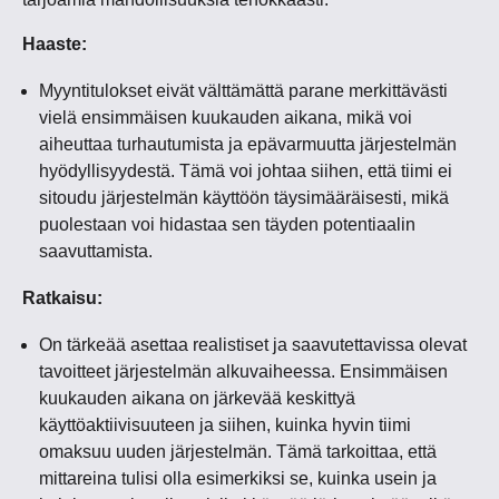
Haaste:
Myyntitulokset eivät välttämättä parane merkittävästi
vielä ensimmäisen kuukauden aikana, mikä voi
aiheuttaa turhautumista ja epävarmuutta järjestelmän
hyödyllisyydestä. Tämä voi johtaa siihen, että tiimi ei
sitoudu järjestelmän käyttöön täysimääräisesti, mikä
puolestaan voi hidastaa sen täyden potentiaalin
saavuttamista.
Ratkaisu:
On tärkeää asettaa realistiset ja saavutettavissa olevat
tavoitteet järjestelmän alkuvaiheessa. Ensimmäisen
kuukauden aikana on järkevää keskittyä
käyttöaktiivisuuteen ja siihen, kuinka hyvin tiimi
omaksuu uuden järjestelmän. Tämä tarkoittaa, että
mittareina tulisi olla esimerkiksi se, kuinka usein ja