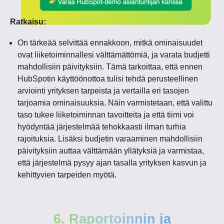
Ratkaisu:
On tärkeää selvittää ennakkoon, mitkä ominaisuudet
ovat liiketoiminnallesi välttämättömiä, ja varata budjetti
mahdollisiin päivityksiin. Tämä tarkoittaa, että ennen
HubSpotin käyttöönottoa tulisi tehdä perusteellinen
arviointi yrityksen tarpeista ja vertailla eri tasojen
tarjoamia ominaisuuksia. Näin varmistetaan, että valittu
taso tukee liiketoiminnan tavoitteita ja että tiimi voi
hyödyntää järjestelmää tehokkaasti ilman turhia
rajoituksia. Lisäksi budjetin varaaminen mahdollisiin
päivityksiin auttaa välttämään yllätyksiä ja varmistaa,
että järjestelmä pysyy ajan tasalla yrityksen kasvun ja
kehittyvien tarpeiden myötä.
6. Raportoinnin ja