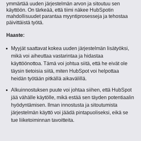
ymmärtää uuden järjestelmän arvon ja sitoutuu sen
käyttöön. On tärkeää, että tiimi näkee HubSpotin
mahdollisuudet parantaa myyntiprosesseja ja tehostaa
päivittäistä työtä.
Haaste:
Myyjät saattavat kokea uuden järjestelmän lisätyöksi,
mikä voi aiheuttaa vastarintaa ja hidastaa
käyttöönottoa. Tämä voi johtua siitä, että he eivät ole
täysin tietoisia siitä, miten HubSpot voi helpottaa
heidän työtään pitkällä aikavälillä.
Alkuinnostuksen puute voi johtaa siihen, että HubSpot
jää vähälle käytölle, mikä estää sen täyden potentiaalin
hyödyntämisen. Ilman innostusta ja sitoutumista
järjestelmän käyttö voi jäädä pintapuoliseksi, eikä se
tue liiketoiminnan tavoitteita.