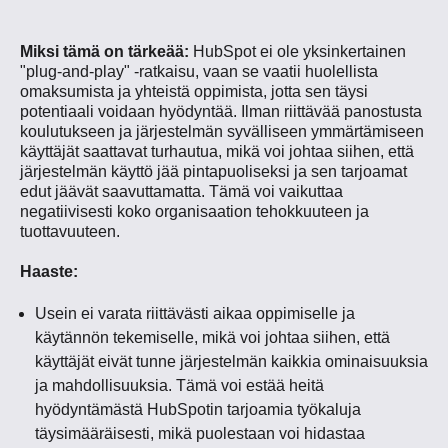
Miksi tämä on tärkeää:
HubSpot ei ole yksinkertainen
"plug-and-play" -ratkaisu, vaan se vaatii huolellista
omaksumista ja yhteistä oppimista, jotta sen täysi
potentiaali voidaan hyödyntää. Ilman riittävää panostusta
koulutukseen ja järjestelmän syvälliseen ymmärtämiseen
käyttäjät saattavat turhautua, mikä voi johtaa siihen, että
järjestelmän käyttö jää pintapuoliseksi ja sen tarjoamat
edut jäävät saavuttamatta. Tämä voi vaikuttaa
negatiivisesti koko organisaation tehokkuuteen ja
tuottavuuteen.
Haaste:
Usein ei varata riittävästi aikaa oppimiselle ja
käytännön tekemiselle, mikä voi johtaa siihen, että
käyttäjät eivät tunne järjestelmän kaikkia ominaisuuksia
ja mahdollisuuksia. Tämä voi estää heitä
hyödyntämästä HubSpotin tarjoamia työkaluja
täysimääräisesti, mikä puolestaan voi hidastaa