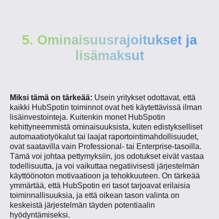
5. Ominaisuusrajoitukset ja
lisämaksut
Miksi tämä on tärkeää:
Usein yritykset odottavat, että
kaikki HubSpotin toiminnot ovat heti käytettävissä ilman
lisäinvestointeja. Kuitenkin monet HubSpotin
kehittyneemmistä ominaisuuksista, kuten edistykselliset
automaatiotyökalut tai laajat raportointimahdollisuudet,
ovat saatavilla vain Professional- tai Enterprise-tasoilla.
Tämä voi johtaa pettymyksiin, jos odotukset eivät vastaa
todellisuutta, ja voi vaikuttaa negatiivisesti järjestelmän
käyttöönoton motivaatioon ja tehokkuuteen. On tärkeää
ymmärtää, että HubSpotin eri tasot tarjoavat erilaisia
toiminnallisuuksia, ja että oikean tason valinta on
keskeistä järjestelmän täyden potentiaalin
hyödyntämiseksi.