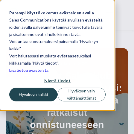
Parempi käyttökokemus evästeiden avulla
Sales Communications käyttää sivuillaan evästeitä,
joiden avulla palvelumme toimivat toivotulla tavalla
ja sisältömme ovat sinulle kiinnostavia.
Voit antaa suostumuksesi painamalla ”Hyväksyn
kaikki”.
Voit halutessasi muokata evästeasetuksiasi
klikkaamalla "Näytä tiedot".
14 toukokuuta, 2025
Lisätietoa evästeistä
.
HubSpot Sales Hub
Näytä tiedot
ensimmäinen kuukausi:
Hyväksyn vain
Hyväksyn kaikki
yleisimmät haasteet ja
välttämättömät
ratkaisut
onnistuneeseen