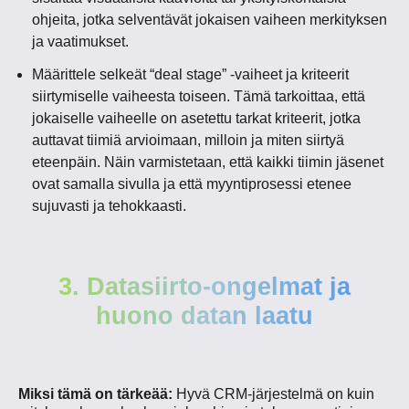
ohjeita, jotka selventävät jokaisen vaiheen merkityksen
ja vaatimukset.
Määrittele selkeät “deal stage” -vaiheet ja kriteerit
siirtymiselle vaiheesta toiseen. Tämä tarkoittaa, että
jokaiselle vaiheelle on asetettu tarkat kriteerit, jotka
auttavat tiimiä arvioimaan, milloin ja miten siirtyä
eteenpäin. Näin varmistetaan, että kaikki tiimin jäsenet
ovat samalla sivulla ja että myyntiprosessi etenee
sujuvasti ja tehokkaasti.
3. Datasiirto-ongelmat ja
huono datan laatu
Miksi tämä on tärkeää:
Hyvä CRM-järjestelmä on kuin