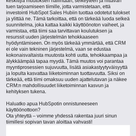
keskittyä muutoksen hallintaan, selkeyteen ja riittävän
tuen tarjoamiseen tiimille, jotta varmistetaan, että
investointi HubSpot Sales Hubiin tuottaa odotetut tulokset
ja ylittää ne. Tämä tarkoittaa, että on tärkeää luoda selkeä
suunnitelma, joka kattaa kaikki käyttöönoton vaiheet, ja
varmistaa, että tiimi saa tarvittavan koulutuksen ja
resurssit uuden järjestelmän tehokkaaseen
hyödyntämiseen. On myös tärkeää ymmärtää, että CRM
ei ole vain tekninen järjestelmä, vaan se edustaa
kokonaisvaltaista muutosta kohti uutta, tehokkaampaa ja
älykkäämpää tapaa myydä. Tämä muutos voi parantaa
myyntiprosessien sujuvuutta, lisätä asiakastyytyväisyyttä
ja lopulta kasvattaa liiketoiminnan tuottavuutta. Siksi on
tärkeää, että tiimi omaksuu uuden ajattelutavan ja näkee
CRM:n mahdollisuudet liiketoiminnan kasvun ja
kehityksen tukena.
Haluatko apua HubSpotin onnistuneeseen
käyttöönottoon?
Ota yhteyttä – voimme yhdessä rakentaa juuri sinun
tiimillesi sopivan tavan aloittaa vahvasti!