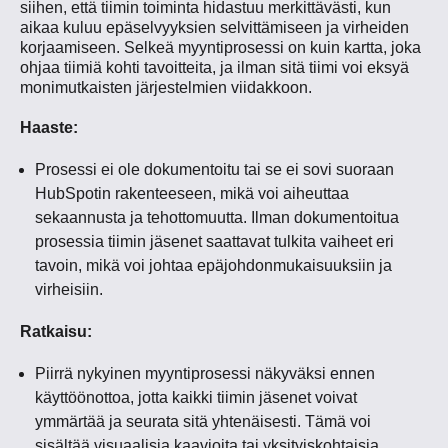
siihen, että tiimin toiminta hidastuu merkittävästi, kun
aikaa kuluu epäselvyyksien selvittämiseen ja virheiden
korjaamiseen. Selkeä myyntiprosessi on kuin kartta, joka
ohjaa tiimiä kohti tavoitteita, ja ilman sitä tiimi voi eksyä
monimutkaisten järjestelmien viidakkoon.
Haaste:
Prosessi ei ole dokumentoitu tai se ei sovi suoraan
HubSpotin rakenteeseen, mikä voi aiheuttaa
sekaannusta ja tehottomuutta. Ilman dokumentoitua
prosessia tiimin jäsenet saattavat tulkita vaiheet eri
tavoin, mikä voi johtaa epäjohdonmukaisuuksiin ja
virheisiin.
Ratkaisu:
Piirrä nykyinen myyntiprosessi näkyväksi ennen
käyttöönottoa, jotta kaikki tiimin jäsenet voivat
ymmärtää ja seurata sitä yhtenäisesti. Tämä voi
sisältää visuaalisia kaavioita tai yksityiskohtaisia