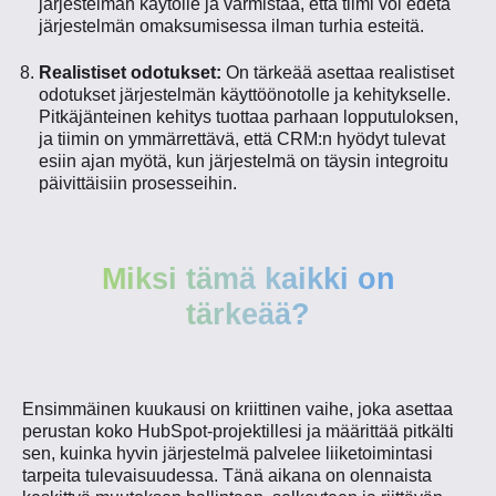
järjestelmän käytölle ja varmistaa, että tiimi voi edetä
järjestelmän omaksumisessa ilman turhia esteitä.
Realistiset odotukset:
On tärkeää asettaa realistiset
odotukset järjestelmän käyttöönotolle ja kehitykselle.
Pitkäjänteinen kehitys tuottaa parhaan lopputuloksen,
ja tiimin on ymmärrettävä, että CRM:n hyödyt tulevat
esiin ajan myötä, kun järjestelmä on täysin integroitu
päivittäisiin prosesseihin.
Miksi tämä kaikki on
tärkeää?
Ensimmäinen kuukausi on kriittinen vaihe, joka asettaa
perustan koko HubSpot-projektillesi ja määrittää pitkälti
sen, kuinka hyvin järjestelmä palvelee liiketoimintasi
tarpeita tulevaisuudessa. Tänä aikana on olennaista