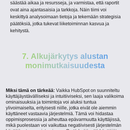
säästää aikaa ja resursseja, ja varmistaa, että raportit
ovat aina ajantasaisia ja tarkkoja. Näin tiimi voi
keskittyä analysoimaan tietoja ja tekemään strategisia
päätöksiä, jotka tukevat liiketoiminnan kasvua ja
kehitystä.
7. Alkujärkytys alustan
monimutkaisuudesta
Miksi tämä on tärkeää:
Vaikka HubSpot on suunniteltu
käyttäjäystävälliseksi ja intuitiiviseksi, sen laaja valikoima
ominaisuuksia ja toimintoja voi aluksi tuntua
ylivoimaiselta, erityisesti niille, jotka eivät ole aiemmin
käyttäneet vastaavia järjestelmiä. Tämä voi hidastaa
oppimisprosessia ja aiheuttaa epävarmuutta käyttäjissä,
mikä puolestaan voi vaikuttaa negatiivisesti järjestelmän