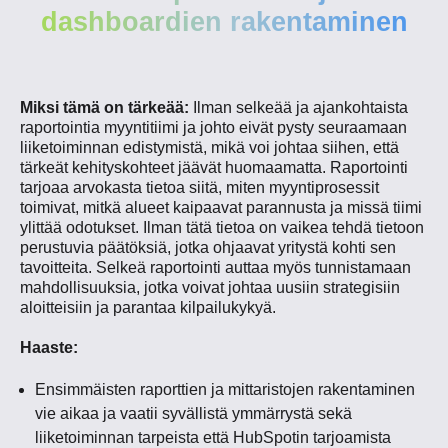
dashboardien rakentaminen
Miksi tämä on tärkeää:
Ilman selkeää ja ajankohtaista
raportointia myyntitiimi ja johto eivät pysty seuraamaan
liiketoiminnan edistymistä, mikä voi johtaa siihen, että
tärkeät kehityskohteet jäävät huomaamatta. Raportointi
tarjoaa arvokasta tietoa siitä, miten myyntiprosessit
toimivat, mitkä alueet kaipaavat parannusta ja missä tiimi
ylittää odotukset. Ilman tätä tietoa on vaikea tehdä tietoon
perustuvia päätöksiä, jotka ohjaavat yritystä kohti sen
tavoitteita. Selkeä raportointi auttaa myös tunnistamaan
mahdollisuuksia, jotka voivat johtaa uusiin strategisiin
aloitteisiin ja parantaa kilpailukykyä.
Haaste:
Ensimmäisten raporttien ja mittaristojen rakentaminen
vie aikaa ja vaatii syvällistä ymmärrystä sekä
liiketoiminnan tarpeista että HubSpotin tarjoamista