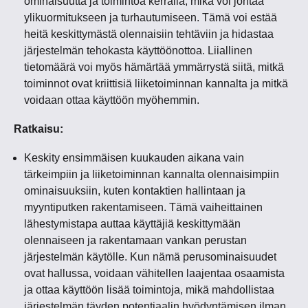
ominaisuutta ja toimintoa kerralla, mikä voi johtaa
ylikuormitukseen ja turhautumiseen. Tämä voi estää
heitä keskittymästä olennaisiin tehtäviin ja hidastaa
järjestelmän tehokasta käyttöönottoa. Liiallinen
tietomäärä voi myös hämärtää ymmärrystä siitä, mitkä
toiminnot ovat kriittisiä liiketoiminnan kannalta ja mitkä
voidaan ottaa käyttöön myöhemmin.
Ratkaisu:
Keskity ensimmäisen kuukauden aikana vain
tärkeimpiin ja liiketoiminnan kannalta olennaisimpiin
ominaisuuksiin, kuten kontaktien hallintaan ja
myyntiputken rakentamiseen. Tämä vaiheittainen
lähestymistapa auttaa käyttäjiä keskittymään
olennaiseen ja rakentamaan vankan perustan
järjestelmän käytölle. Kun nämä perusominaisuudet
ovat hallussa, voidaan vähitellen laajentaa osaamista
ja ottaa käyttöön lisää toimintoja, mikä mahdollistaa
järjestelmän täyden potentiaalin hyödyntämisen ilman