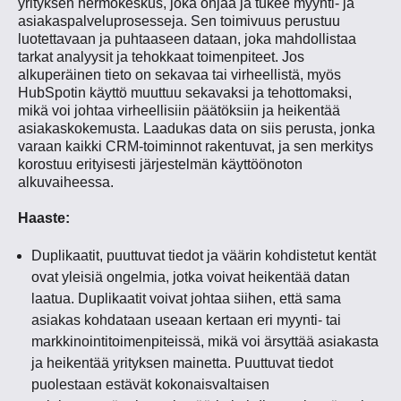
yrityksen hermokeskus, joka ohjaa ja tukee myynti- ja
asiakaspalveluprosesseja. Sen toimivuus perustuu
luotettavaan ja puhtaaseen dataan, joka mahdollistaa
tarkat analyysit ja tehokkaat toimenpiteet. Jos
alkuperäinen tieto on sekavaa tai virheellistä, myös
HubSpotin käyttö muuttuu sekavaksi ja tehottomaksi,
mikä voi johtaa virheellisiin päätöksiin ja heikentää
asiakaskokemusta. Laadukas data on siis perusta, jonka
varaan kaikki CRM-toiminnot rakentuvat, ja sen merkitys
korostuu erityisesti järjestelmän käyttöönoton
alkuvaiheessa.
Haaste:
Duplikaatit, puuttuvat tiedot ja väärin kohdistetut kentät
ovat yleisiä ongelmia, jotka voivat heikentää datan
laatua. Duplikaatit voivat johtaa siihen, että sama
asiakas kohdataan useaan kertaan eri myynti- tai
markkinointitoimenpiteissä, mikä voi ärsyttää asiakasta
ja heikentää yrityksen mainetta. Puuttuvat tiedot
puolestaan estävät kokonaisvaltaisen