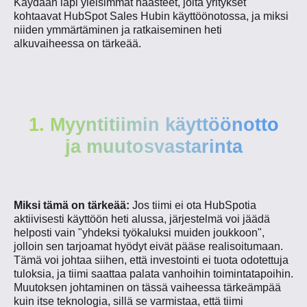
Käydään läpi yleisimmät haasteet, joita yritykset
kohtaavat HubSpot Sales Hubin käyttöönotossa, ja miksi
niiden ymmärtäminen ja ratkaiseminen heti
alkuvaiheessa on tärkeää.
1. Myyntitiimin käyttöönotto
ja muutosvastarinta
Miksi tämä on tärkeää:
Jos tiimi ei ota HubSpotia
aktiivisesti käyttöön heti alussa, järjestelmä voi jäädä
helposti vain "yhdeksi työkaluksi muiden joukkoon",
jolloin sen tarjoamat hyödyt eivät pääse realisoitumaan.
Tämä voi johtaa siihen, että investointi ei tuota odotettuja
tuloksia, ja tiimi saattaa palata vanhoihin toimintatapoihin.
Muutoksen johtaminen on tässä vaiheessa tärkeämpää
kuin itse teknologia, sillä se varmistaa, että tiimi