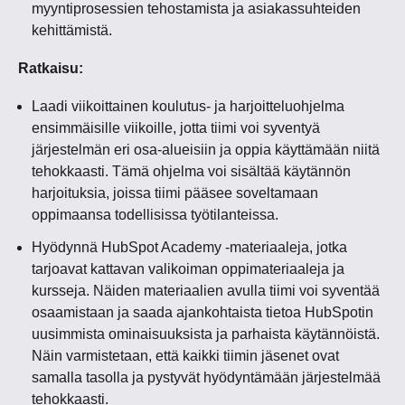
myyntiprosessien tehostamista ja asiakassuhteiden
kehittämistä.
Ratkaisu:
Laadi viikoittainen koulutus- ja harjoitteluohjelma
ensimmäisille viikoille, jotta tiimi voi syventyä
järjestelmän eri osa-alueisiin ja oppia käyttämään niitä
tehokkaasti. Tämä ohjelma voi sisältää käytännön
harjoituksia, joissa tiimi pääsee soveltamaan
oppimaansa todellisissa työtilanteissa.
Hyödynnä HubSpot Academy -materiaaleja, jotka
tarjoavat kattavan valikoiman oppimateriaaleja ja
kursseja. Näiden materiaalien avulla tiimi voi syventää
osaamistaan ja saada ajankohtaista tietoa HubSpotin
uusimmista ominaisuuksista ja parhaista käytännöistä.
Näin varmistetaan, että kaikki tiimin jäsenet ovat
samalla tasolla ja pystyvät hyödyntämään järjestelmää
tehokkaasti.