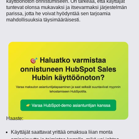
käyttöönoton onnistumiseen. On tärkeää, että käyttäjät
tuntevat olonsa mukavaksi ja itsevarmaksi järjestelmän
parissa, jotta he voivat hyödyntää sen tarjoamia
mahdollisuuksia täysimääräisesti.
Haaste:
Käyttäjät saattavat yrittää omaksua liian monta