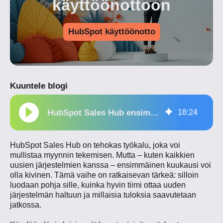
käyttöönottoon
HubSpot käyttöönotto
Kuuntele blogi
HubSpot Sales Hub ensimmäinen kuukausi: yleisimmät haasteet ja ratkaisut onnistuneeseen käyttöönottoon
18
:
24
HubSpot Sales Hub on tehokas työkalu, joka voi
mullistaa myynnin tekemisen. Mutta – kuten kaikkien
uusien järjestelmien kanssa – ensimmäinen kuukausi voi
olla kivinen. Tämä vaihe on ratkaisevan tärkeä: silloin
luodaan pohja sille, kuinka hyvin tiimi ottaa uuden
järjestelmän haltuun ja millaisia tuloksia saavutetaan
jatkossa.