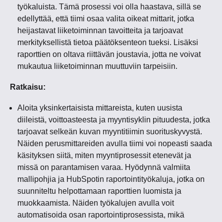
työkaluista. Tämä prosessi voi olla haastava, sillä se
edellyttää, että tiimi osaa valita oikeat mittarit, jotka
heijastavat liiketoiminnan tavoitteita ja tarjoavat
merkityksellistä tietoa päätöksenteon tueksi. Lisäksi
raporttien on oltava riittävän joustavia, jotta ne voivat
mukautua liiketoiminnan muuttuviin tarpeisiin.
Ratkaisu:
Aloita yksinkertaisista mittareista, kuten uusista
diileistä, voittoasteesta ja myyntisyklin pituudesta, jotka
tarjoavat selkeän kuvan myyntitiimin suorituskyvystä.
Näiden perusmittareiden avulla tiimi voi nopeasti saada
käsityksen siitä, miten myyntiprosessit etenevät ja
missä on parantamisen varaa. Hyödynnä valmiita
mallipohjia ja HubSpotin raportointityökaluja, jotka on
suunniteltu helpottamaan raporttien luomista ja
muokkaamista. Näiden työkalujen avulla voit
automatisoida osan raportointiprosessista, mikä