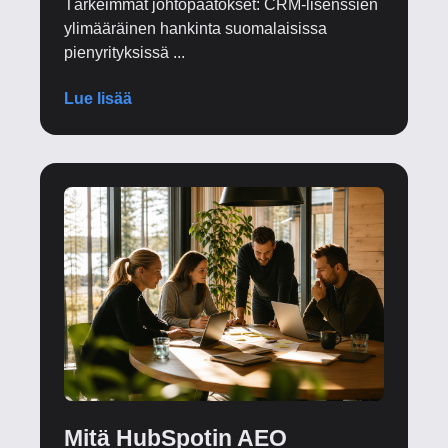
Tärkeimmät johtopäätökset: CRM-lisenssien
ylimääräinen hankinta suomalaisissa
pienyrityksissä ...
Lue lisää
Mitä HubSpotin AEO