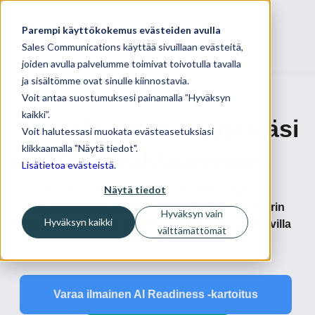
Parempi käyttökokemus evästeiden avulla
Sales Communications käyttää sivuillaan evästeitä,
joiden avulla palvelumme toimivat toivotulla tavalla
ja sisältömme ovat sinulle kiinnostavia.
Voit antaa suostumuksesi painamalla ”Hyväksyn
kaikki”.
Tekoäly tekee myyjästäsi
Voit halutessasi muokata evästeasetuksiasi
klikkaamalla "Näytä tiedot".
10x tehokkaamman.
Lisätietoa evästeistä
.
Näytä tiedot
Rakennamme suomalaisille B2B-yrityksille
tekoälyohjatun myynti- ja markkinointimoottorin
Hyväksyn vain
Hyväksyn kaikki
HubSpot-alustalle — kiinteällä hinnalla, mitattavilla
välttämättömät
tuloksilla.
Varaa ilmainen AI Readiness -kartoitus