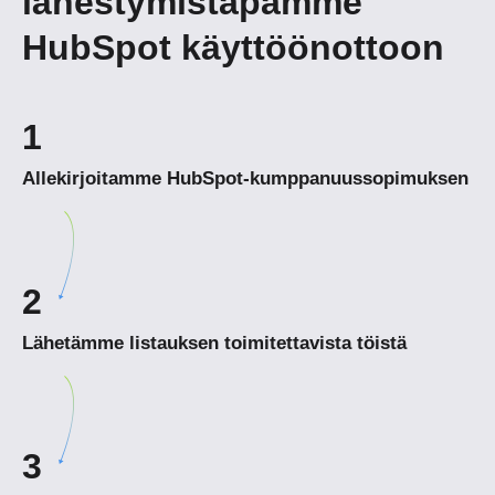
lähestymistapamme
HubSpot käyttöönottoon
1
Allekirjoitamme HubSpot-kumppanuussopimuksen
2
Lähetämme listauksen toimitettavista töistä
3