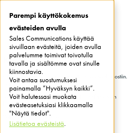
Parempi käyttökokemus
evästeiden avulla
Sales Communications käyttää
sivuillaan evästeitä, joiden avulla
palvelumme toimivat toivotulla
Kiitos!
tavalla ja sisältömme ovat sinulle
kiinnostavia.
Olemme toimittaneet kirjan ilmoittamaasi sähköpostiin.
Voit antaa suostumuksesi
Antoisia lukuhetkiä 📖.
painamalla ”Hyväksyn kaikki”.
Voit halutessasi muokata
Jos sinua kiinnostaa niin ota yhteyttä meihin chatin
kautta.
evästeasetuksiasi klikkaamalla
"Näytä tiedot".
Voit sulkea tämän ikkunan.
Lisätietoa evästeistä
.