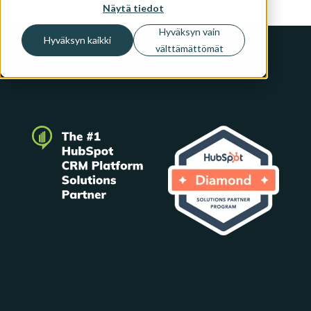
Näytä tiedot
Hyväksyn vain
Hyväksyn kaikki
välttämättömät